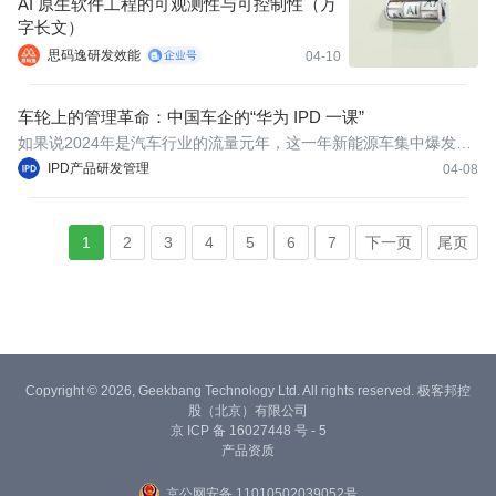
AI 原生软件工程的可观测性与可控制性（万
字长文）
思码逸研发效能
04-10
车轮上的管理革命：中国车企的“华为 IPD 一课”
如果说2024年是汽车行业的流量元年，这一年新能源车集中爆发，
各类营销玩法推动市场流量实现爆发式增长；那么2025年，中国的
IPD产品研发管理
04-08
车企的竞争中心则是在主修内功。
1
2
3
4
5
6
7
下一页
尾页
Copyright © 2026, Geekbang Technology Ltd. All rights reserved. 极客邦控
股（北京）有限公司
京 ICP 备 16027448 号 - 5
产品资质
京公网安备 11010502039052号