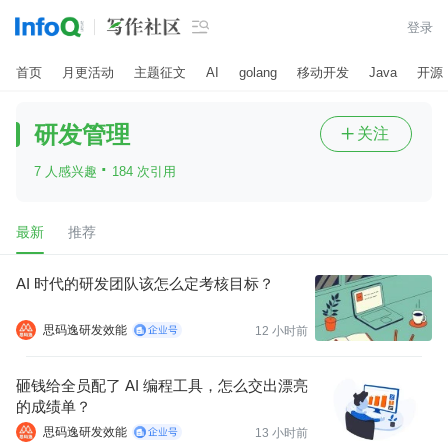

登录
首页
月更活动
主题征文
AI
golang
移动开发
Java
开源
研发管理
关注

·
7 人感兴趣
184 次引用
最新
推荐
AI 时代的研发团队该怎么定考核目标？
思码逸研发效能
12 小时前
砸钱给全员配了 AI 编程工具，怎么交出漂亮
的成绩单？
思码逸研发效能
13 小时前