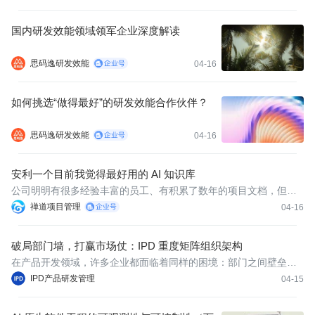
国内研发效能领域领军企业深度解读
思码逸研发效能
04-16
如何挑选“做得最好”的研发效能合作伙伴？
思码逸研发效能
04-16
安利一个目前我觉得最好用的 AI 知识库
公司明明有很多经验丰富的员工、有积累了数年的项目文档，但每
当新项目启动或新人入职时，为什么大家还是在重复造轮子？
禅道项目管理
04-16
破局部门墙，打赢市场仗：IPD 重度矩阵组织架构
在产品开发领域，许多企业都面临着同样的困境：部门之间壁垒森
严，沟通靠吼，扯皮不断；项目进度一拖再拖，市场机会转瞬即
IPD产品研发管理
04-15
逝；产品上市后无人对商业结果负责