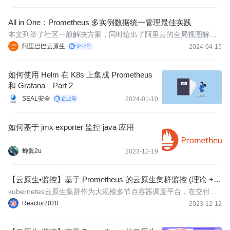
All in One：Prometheus 多实例数据统一管理最佳实践
本文列举了社区一般解决方案，同时给出了阿里云的全局视图解决
方案，最后给出了某客户基于阿里云 Prometheus 的实践案例，希
阿里巴巴云原生
2024-04-15
望能给您带来启发与帮助。
如何使用 Helm 在 K8s 上集成 Prometheus
和 Grafana｜Part 2
SEAL安全
2024-01-10
如何基于 jmx exporter 监控 java 应用
蝉翼2u
2023-12-19
【云原生•监控】基于 Prometheus 的云原生集群监控 (理论 +
实践)-03
kubernetes云原生集群作为大规模多节点容器调度平台，在交付和
部署上的巨大优势逐渐让其称为一种技术趋势，如基于工作负载快
Reactor2020
2023-12-12
速进行扩/缩容、故障自愈、资源弹性等。