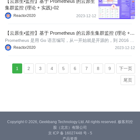
【云原生•监控】基于 Prometheus 的云原生
集群监控 (理论 + 实践)-02
Reactor2020
2023-12-12
【云原生•监控】基于 Prometheus 的云原生集群监控 (理论 +
实践)-01
Prometheus 是用 Go 语言编写，从一开始就是开源的，到 2016 年
Prometheus 成为继 Kubernetes 之后，成为 CNCF 的第二个成
Reactor2020
2023-12-12
员。近几年Prometheus的火热，和云原生日趋流行是密不可分的，
并且现在已成为云原生生态中监控的事实标准。
1
2
3
4
5
6
7
8
9
下一页
尾页
Copyright © 2026, Geekbang Technology Ltd. All rights reserved. 极客邦控
股（北京）有限公司
京 ICP 备 16027448 号 - 5
产品资质