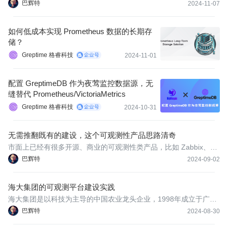
在企业落地选型时应该如何做选择呢？本文尝试从数据采集、告
巴辉特
2024-11-07
警、可视化、事件分发等多个方面做一个对比
如何低成本实现 Prometheus 数据的长期存
储？
Greptime 格睿科技
2024-11-01
配置 GreptimeDB 作为夜莺监控数据源，无
缝替代 Prometheus/VictoriaMetrics
Greptime 格睿科技
2024-10-31
无需推翻既有的建设，这个可观测性产品思路清奇
市面上已经有很多开源、商业的可观测性类产品，比如 Zabbix、Pr
ometheus、Nightingale、SigNoz、SkyWalking、ELK 等等，而且
巴辉特
2024-09-02
各类云厂商也会提供自己的可观测性套件，有些规划混乱的云厂商
甚至会提供功能重叠的多套产品，这加剧了企业数据孤岛的现状。
海大集团的可观测平台建设实践
来看两组
海大集团是以科技为主导的中国农业龙头企业，1998年成立于广东
广州，目前业务涵盖饲料、种苗、动保疫苗、智慧养殖、食品加工
巴辉特
2024-08-30
等现代农牧全产业链，在全球拥有分子公司逾600家、员工达4万