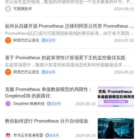
在云原生监控领域，数据的存储和管理是一个至关重要的环节。Pro
metheus的Remote Write功能为这一环节带来了革命性的改进，它
可观测技术
2024-08-15
允许Prometheus将监控数据异步写入到其他存储系统中。
如何从自建开源 Prometheus 迁移到阿里云托管 Prometheus 服
务
Prometheus[1]已成为可观测指标领域的事实标准。由于各方面因
素，当前还有部分用户的部分场景仍使用“自建开源 Prometheus+自
阿里巴巴云原生
2024-07-26
建开源 Thanos+自建 Grafana”来实现基础设施和业务应用的指标监
控和告警。
基于 Prometheus 的超算弹性计算场景下主机监控最佳实践
在超算场景中，随着计算需求的高度动态性和对性能极致追求，对
云计算服务提供商提出了快速调整资源以应对业务高峰与低谷的挑
阿里巴巴云原生
2024-05-23
战。阿里云 Prometheus 提供的主机监控方案积极响应了可观测需
求，通过强化其自动化监控能力，为资源优化和提升成本效益提供
克服 Prometheus 单值数据模型的局限性：
可靠的监
GreptimeDB 的新路径
Greptime 格睿科技
2024-05-10
教你如何进行 Prometheus 分片自动缩放
华为云开发者联盟
2024-04-23