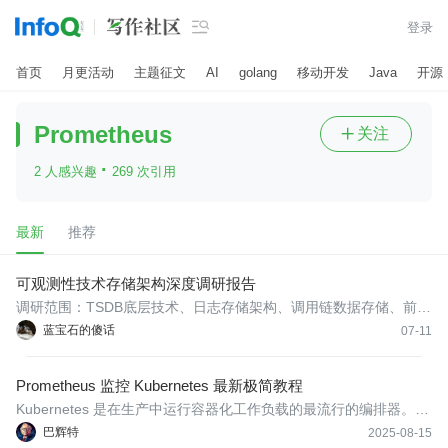

登录
首页
月更活动
主题征文
AI
golang
移动开发
Java
开源
Prometheus
关注

·
2 人感兴趣
269 次引用
最新
推荐
可观测性技术存储架构深度调研报告
调研范围：TSDB底层技术、日志存储架构、调用链数据存储、前端
监控(RUM)时序存储、持续性能分析(Profiling)存储、eBPF存储与
蓝宝石的傻话
07-11
架构演进趋势
Prometheus 监控 Kubernetes 最新极简教程
Kubernetes 是在生产中运行容器化工作负载的最流行的编排器。它
为您提供了一套完整的工具，用于部署、扩展和管理容器。
巴辉特
2025-08-15