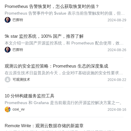
人，位列2023中国企业500强第238位、2023中国民营企业500强第
Prometheus 告警恢复时，怎么获取恢复时的值？
87位。凭借
Prometheus 告警事件中的 $value 表示当前告警触发时的值，但是
在告警恢复时，Resolved 事件中的 $value 仍然是最新告警时的
巴辉特
2024-08-29
值，并非是恢复时的值，这是什么原因和原理？是否有办法来解决
呢？
9k star 监控系统，100% 国产，推荐了解
本文介绍一款国产开源监控系统，和 Prometheus 配合使用，效果
非常好
巴辉特
2024-08-26
观测云的安全监控策略：Prometheus 生态的深度集成
在云原生技术日益普及的今天，企业对IT基础设施的安全性要求越
来越高。安全监控作为保障云环境不受威胁的重要手段，需要能够
可观测技术
2024-08-22
及时检测和响应各种安全事件。
10 分钟构建服务监控工具
Prometheus 和 Grafana 是当前最流行的开源监控解决方案之一。
coxi_vv
2024-08-16
Remote Write：观测云数据存储的新篇章