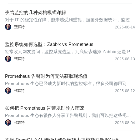
夜莺监控的几种架构模式详解
对于 IT 的稳定性保障，越来越受到重视，据国外数据统计，监控、
可观测性相关的支出大概占总体 IT 支出的 5%～8% 左右。CNCF
巴辉特
2025-08-14
作为知名基金会，旗下最有名的项目当属 Kubernetes，其次两个重
点项目 OpenTelemetry 和 Prometheus 都与监控、可观测性相关。
监控系统如何选型：Zabbix vs Prometheus
经常收到网友提问，监控系统选型，到底应该选择 Zabbix 还是 Pro
metheus？本文谈一下个人看法，希望对你有所启发。
巴辉特
2025-08-13
Prometheus 告警时为何无法获取现场值
Prometheus 生态已经成为新时代的监控标准，很多公司都用到了 P
rometheus 生态的产品。在使用 Prometheus 过程中，经常有人困
巴辉特
2025-08-12
惑：为何在告警恢复时拿不到恢复时的值？
如何把 Prometheus 告警规则导入夜莺
Prometheus 生态有很多人分享了告警规则，我们可以把这些规则
导入夜莺，后面在夜莺中统一管理告警规则，导入方法如下。
巴辉特
2025-08-04
不懂 PromQL？AI 智能体帮你玩转大规模指标数据分析