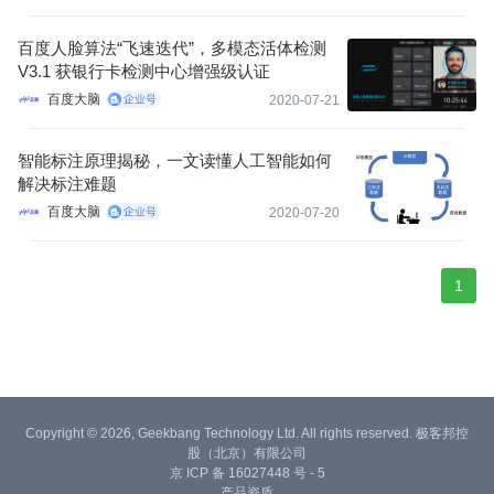
百度人脸算法“飞速迭代”，多模态活体检测
V3.1 获银行卡检测中心增强级认证
百度大脑
2020-07-21
智能标注原理揭秘，一文读懂人工智能如何
解决标注难题
百度大脑
2020-07-20
1
Copyright © 2026, Geekbang Technology Ltd. All rights reserved. 极客邦控
股（北京）有限公司
京 ICP 备 16027448 号 - 5
产品资质