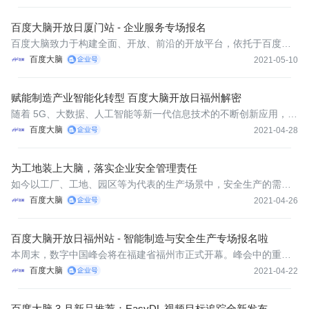
以更低成本、更高效率实现 AI 模型开发和应用部署的实践路径，通
过 EasyDL 零门槛 AI 开发平台、EdgeBoard 边缘端侧软硬一体 AI
百度大脑开放日厦门站 - 企业服务专场报名
百度大脑致力于构建全面、开放、前沿的开放平台，依托于百度智
能云，帮助各行各业实现智能化升级。百度大开放日已成为百度专
百度大脑
2021-05-10
家与众多AI开发者，合作伙伴近距离沟通交流的平台。百度大脑赋
能企业服务升级，为企业提供更加智慧化、人性化的服务，让企业
赋能制造产业智能化转型 百度大脑开放日福州解密
服务更聪
随着 5G、大数据、人工智能等新一代信息技术的不断创新应用，制
造业的生产管理方式已发生了根本性变革，企业智能化转型升级成
百度大脑
2021-04-28
为新机遇。
为工地装上大脑，落实企业安全管理责任
如今以工厂、工地、园区等为代表的生产场景中，安全生产的需求
越发强烈。
百度大脑
2021-04-26
百度大脑开放日福州站 - 智能制造与安全生产专场报名啦
本周末，数字中国峰会将在福建省福州市正式开幕。峰会中的重点
活动之一“数字中国，对话未来”由数字中国峰会组委会等机构倾力打
百度大脑
2021-04-22
造。百度应邀举办分论坛“百度大脑开放日—福州站”智能制造与安全
生产专场，活动将于4月25日下午在福州三坊七巷的安民巷鄢家花
百度大脑 3 月新品推荐：EasyDL 视频目标追踪全新发布