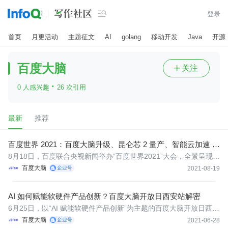

登录
首页
月更活动
主题征文
AI
golang
移动开发
Java
开源
百度大脑
关注

·
0 人感兴趣
26 次引用
最新
推荐
百度世界 2021：百度大脑升级、昆仑芯 2 量产、智能云加速 AI
落地爆发
8月18日，百度联合央视新闻举办“百度世界2021”大会，全景呈现 A
I 赋能千行百业和百姓生活。作为这些 AI 应用背后的支撑力量，百
百度大脑
2021-08-19
度大脑升级至7.0，融合创新，降低门槛，依托百度智能云加速产业
智能化升级。第二代百度昆仑 AI 芯片“昆仑芯2”也宣布量产，中
AI 如何赋能软硬件产品创新？百度大脑开放日西安站解密
6月25日，以“AI 赋能软硬件产品创新”为主题的百度大脑开放日西安
站正式举行。百度产品架构师现场分享了帮助软硬件解决方案企业
百度大脑
2021-06-28