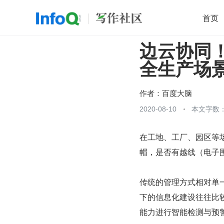
首页
边云协同！
移动开发
Java
开源
架构
O
全生产场景
前端
AI
大数据
团队管理
查看更多

作者：
百度大脑
2020-08-10
本文字数：
在工地、工厂、园区等
帽，是否有越线（电子
传统的管理方式相对单
下的信息化建设往往比较
能力进行智能检测与预