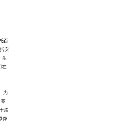
依托百
括安
，生
用在
。
为
方案
十路
摄像