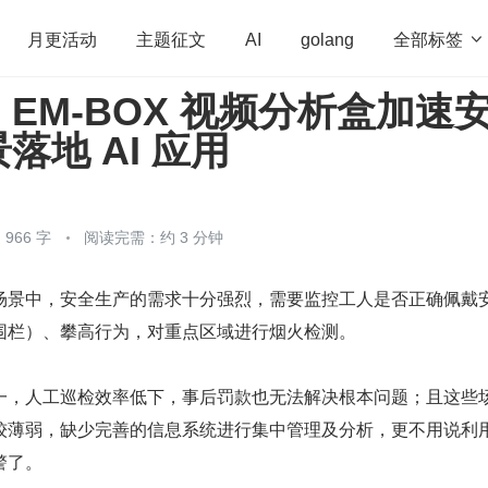
全部标签

月更活动
主题征文
AI
golang
EM-BOX 视频分析盒加速
penHarmony
算法
学习方法
Web3.0
高
落地 AI 应用
程序员
运维
深度思考
低代码
redis
966 字
阅读完需：约 3 分钟
场景中，安全生产的需求十分强烈，需要监控工人是否正确佩戴
围栏）、攀高行为，对重点区域进行烟火检测。
一，人工巡检效率低下，事后罚款也无法解决根本问题；且这些
薄弱，缺少完善的信息系统进行集中管理及分析，更不用说利用 A
警了。