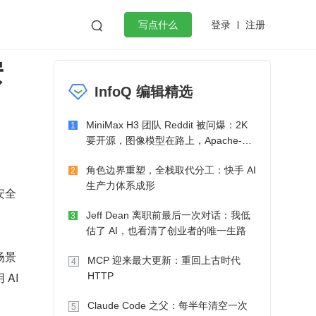
登录
注册

写点什么
安
效工作
数据库
Python
音视频
InfoQ 编辑精选
golang
微服务架构
flutter
MiniMax H3 团队 Reddit 被问爆：2K
1
要开源，图像模型在路上，Apache-2.0
也在考虑了
角色边界重塑，全栈取代分工：快手 AI
2
生产力体系成形
安全
Jeff Dean 离职前最后一次对话：我低
3
估了 AI，也看清了创业者的唯一生路
场景
MCP 迎来最大更新：重回上古时代
4
I 
HTTP
Claude Code 之父：每半年清空一次
5