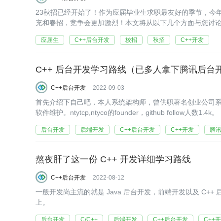
23秋招已经开始了！作为应届毕业生求职最友好的季节，今
充和春招，竞争会更加激烈！本文将从以下几个方面与您讨
应届生
C++后台开发
校招
秋招
C++开发
C++ 后台开发学习路线（已多人拿下腾讯后台
C++后台开发
2022-09-03
首先介绍下自己吧，本人系统架构师，曾供职著名创业公司
软件维护。ntytcp,ntyco的founder，github follow人数1.4k。
后台开发
后端开发
C++后台开发
C++开发
腾
熬夜肝了这一份 C++ 开发详细学习路线
C++后台开发
2022-08-12
一般开发岗主流的就是 Java 后台开发，前端开发以及 C++
上。
后台开发
C/C++
后端开发
C++后台开发
C++