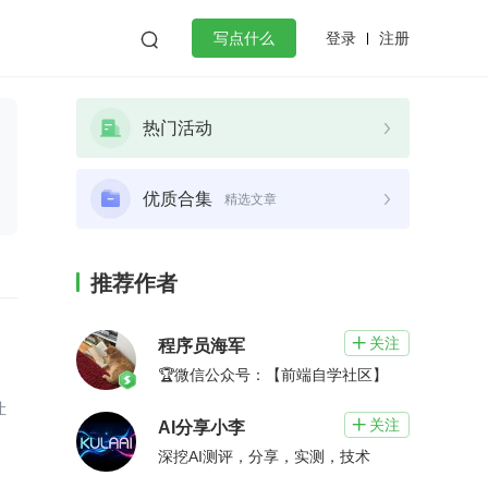
登录
注册

写点什么
效工作
数据库
Python
音视频
热门活动
golang
微服务架构
flutter
优质合集
精选文章
推荐作者
关注

程序员海军
🏆微信公众号：【前端自学社区】
关注

AI分享小李
深挖AI测评，分享，实测，技术