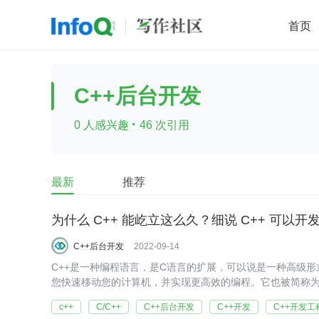
首页
移动开发
Java
开源
架构
O
C++后台开发
前端
AI
大数据
团队管理
·
0 人感兴趣
46 次引用
查看更多

最新
推荐
为什么 C++ 能屹立这么久？细说 C++ 可以开发
C++后台开发
2022-09-14
C++是一种编程语言，是C语言的扩展，可以说是一种高级形式。 C++ 是一种在 C 语言的基础上增加了面向对象元素的语言
您快速移动您的计算机，并实现更高效的编程。它也被简称为“Shipu
c++
C/C++
C++后台开发
C++开发
C++开发工