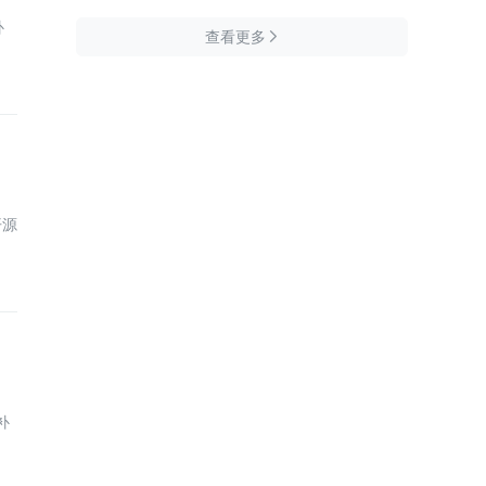
补
查看更多

开源
补