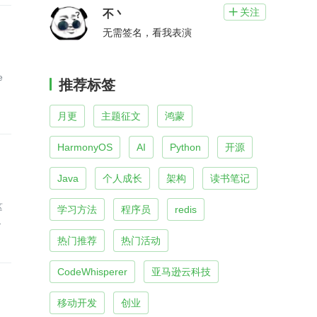
关注

不丶
无需签名，看我表演
e
推荐标签
月更
主题征文
鸿蒙
HarmonyOS
AI
Python
开源
Java
个人成长
架构
读书笔记
这
学习方法
程序员
redis
都
热门推荐
热门活动
CodeWhisperer
亚马逊云科技
移动开发
创业