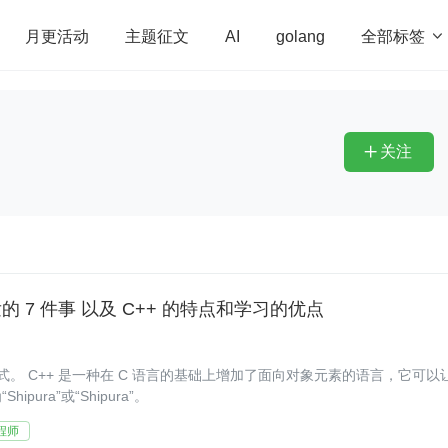
全部标签

月更活动
主题征文
AI
golang
penHarmony
算法
学习方法
Web3.0
高
程序员
运维
深度思考
低代码
redis
关注

的 7 件事 以及 C++ 的特点和学习的优点
，它可以让
ra”或“Shipura”。
程师