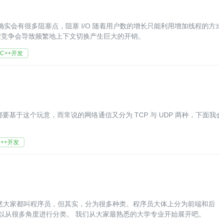
/O 确实会有很多阻塞点，阻塞 I/O 随着用户数的增长只能利用增加线程的方
程竞争会导致频繁地上下文切换产生巨大的开销。
C++开发
都要基于这个玩意，而常说的网络通信又分为 TCP 与 UDP 两种，下面我
C++开发
端。 因为我不懂前端，所以这里主要讲下后端吧 而后端，可以从很多角度进行分类。 我们从大家最熟悉的大学专业开始展开吧。