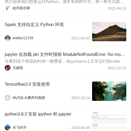
简介如果我们想要运行Python，通常有两种方式，第一种方式就是
在Python或者IPython的解释器环境中进行交互式运行，还有一种方
程序那些事
2021-04-13
式就是程序员最喜欢的编写.py文件，在文件中编写python代码，然
后运行。
Spark 支持自定义 Python 环境
walker12138
2021-03-03
jupyter 在加载 pkl 文件时报错 ModuleNotFoundError: No modul
e named 'pandas.core.internals.managers'; '的解决方法
当看到这个错误的时候一脸懵逼，在pycharm上正常运行的code 放
在jupyter就不成了，于是就研究一翻。
无极限
2021-02-24
Tensorflow2.0 安装使用
MySQL从删库到跑路
2020-10-14
python3.8.3 安装 ipython 和 jupyter
肖飞码字
2020-06-04