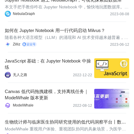
本文手把手教你咋在 Jupyter Notebook 中，愉快地玩图数据库。读
完本文，一条查询语句就可以轻易地画出返回结果啦。
NebulaGraph
2023-08-08
如何在 Jupyter Notebook 用一行代码启动 Milvus？
随着各种大语言模型（LLM）的涌现和 AI 技术变得越来越普遍，大
家对于向量数据库的需求也变得越来越多。作为大模型的记忆体，
Zilliz
2023-06-12
向量数据库不仅可以帮助解决 LLM 面临的最大问题——缺乏特定领
域知识和最新数据，还可以赋能相似性搜索应用，如产品推荐、以
JavaScript 基础：在 Jupyter Notebook 中操
图搜图
练
无人之路
2022-12-22
Canvas 低代码拖拽建模，支持离线任务｜
ModelWhale 版本更新
ModelWhale
2022-08-12
生物统计师与临床医生协同研究使用的低代码洞察平台丨数据
科学 x 临床医学
ModelWhale 重视用户体验、重视团队协同的具象场景，为医学研