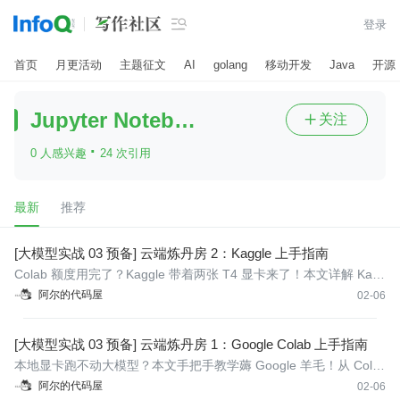

登录
首页
月更活动
主题征文
AI
golang
移动开发
Java
开源
Jupyter Notebook
关注

·
0 人感兴趣
24 次引用
最新
推荐
[大模型实战 03 预备] 云端炼丹房 2：Kaggle 上手指南
Colab 额度用完了？Kaggle 带着两张 T4 显卡来了！本文详解 Kag
gle 账号手机验证、开启 Internet 联网、配置双 T4 GPU 环境，以
阿尔的代码屋
02-06
及如何利用 Kaggle 特有的 Dataset 机制持久化保存 HuggingFace
模型。
[大模型实战 03 预备] 云端炼丹房 1：Google Colab 上手指南
本地显卡跑不动大模型？本文手把手教学薅 Google 羊毛！从 Cola
b 基础操作、免费 T4 GPU 开启，到挂载 Google Drive 持久化存储
阿尔的代码屋
02-06