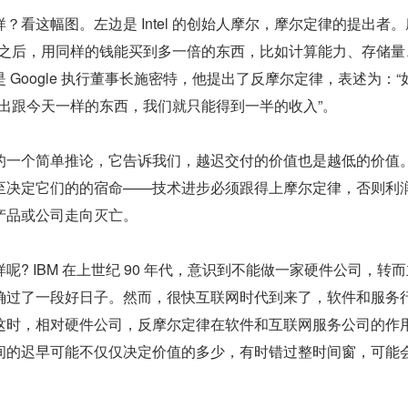
？看这幅图。左边是 Intel 的创始人摩尔，摩尔定律的提出者
个月之后，用同样的钱能买到多一倍的东西，比如计算能力、存储量
Google 执行董事长施密特，他提出了反摩尔定律，表述为：“如
卖出跟今天一样的东西，我们就只能得到一半的收入”。
的一个简单推论，它告诉我们，越迟交付的价值也是越低的价值
至决定它们的的宿命——技术进步必须跟得上摩尔定律，否则利
产品或公司走向灭亡。
? IBM 在上世纪 90 年代，意识到不能做一家硬件公司，转
确过了一段好日子。然而，很快互联网时代到来了，软件和服务
这时，相对硬件公司，反摩尔定律在软件和互联网服务公司的作
间的迟早可能不仅仅决定价值的多少，有时错过整时间窗，可能