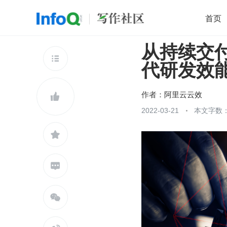
首页
从持续交
移动开发
Java
开源
架构
O

代研发效
前端
AI
大数据
团队管理
查看更多

作者：
阿里云云效

2022-03-21
本文字数：1


