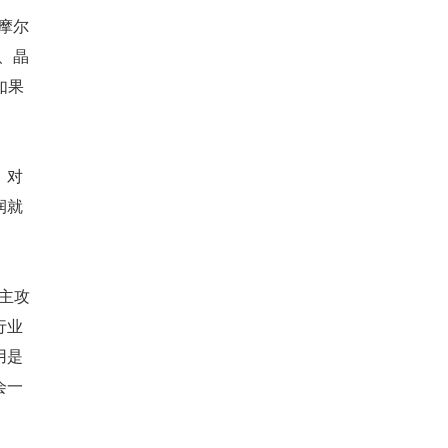
。摩尔
、晶
果 
。对
润就
而主攻
行业
用是
会一