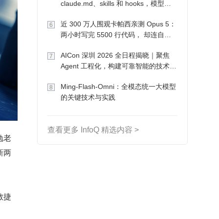
claude.md、skills 和 hooks，模型自
己会想办法
近 300 万人围观卡帕西亲测 Opus 5：
6
两小时写完 5500 行代码， 却连自己
写的游戏都玩不了
AICon 深圳 2026 全日程揭晓｜聚焦
7
Agent 工程化，构建可靠智能的技术路
径
Ming-Flash-Omni：全模态统一大模型
8
的关键技术与实践
查看更多 InfoQ 精选内容 >
勉老
新两
敏捷
。