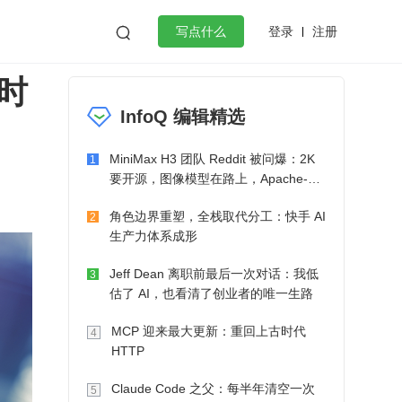
登录
注册

写点什么
时
效工作
数据库
Python
音视频
InfoQ 编辑精选
golang
微服务架构
flutter
MiniMax H3 团队 Reddit 被问爆：2K
1
要开源，图像模型在路上，Apache-2.0
也在考虑了
角色边界重塑，全栈取代分工：快手 AI
2
生产力体系成形
Jeff Dean 离职前最后一次对话：我低
3
估了 AI，也看清了创业者的唯一生路
MCP 迎来最大更新：重回上古时代
4
HTTP
Claude Code 之父：每半年清空一次
5