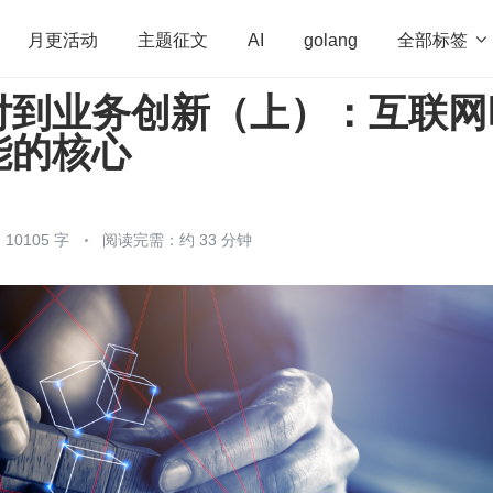
全部标签

月更活动
主题征文
AI
golang
付到业务创新（上）：互联网
penHarmony
算法
学习方法
Web3.0
高
能的核心
程序员
运维
深度思考
低代码
redis
0105 字
阅读完需：约 33 分钟