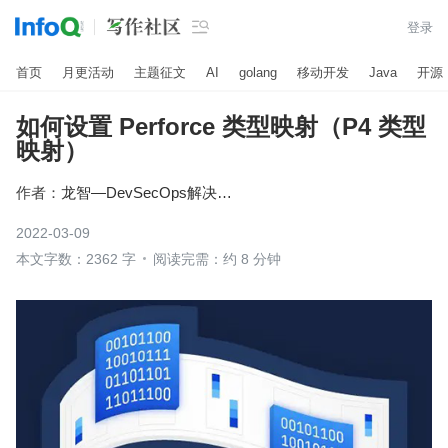

登录
首页
月更活动
主题征文
AI
golang
移动开发
Java
开源
如何设置 Perforce 类型映射（P4 类型
映射）
作者：
龙智—DevSecOps解决方案
2022-03-09
本文字数：2362 字
阅读完需：约 8 分钟