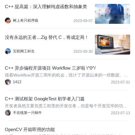
在一起，是一对一的关系。
C++ 提高篇：深入理解纯虚函数和抽象类
树上有只程序猿
2023-09-07
没有永远的王者…Zig 替代 C，将成定局！
互联网工科生
2023-08-30
C++ 异步编程开源项目 Workflow 三岁啦 \^0^/
借着Workflow开源三周年的机会，统计了开源以来的一些数据。很
开心看到Workflow依然持续获得很多开发者的支持，我们开发者小
1412
2023-07-31
团队依然不忘初心。在此和大家分享一下，企业级项目和小团队开
源的体验。
C++ 测试框架 GoogleTest 初学者入门篇
开发者虽然主要负责工程里的开发任务，但是每个开发完毕的功能
都是需要开发者自测通过的，所以经常会听到开发者提起单元测试
不在线第一只蜗牛
2023-07-13
的话题。那么今天我就带大伙一起来看看大名鼎鼎的谷歌 C++ 测试
框架 GoogleTest.
OpenCV 开箱即用的功能