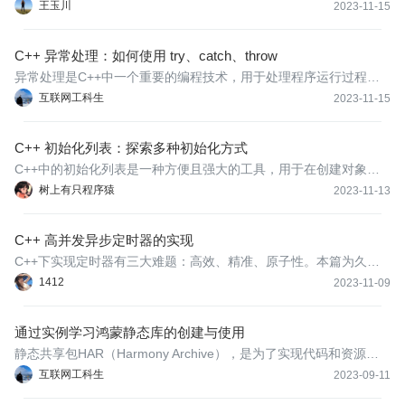
王玉川
2023-11-15
C++ 异常处理：如何使用 try、catch、throw
异常处理是C++中一个重要的编程技术，用于处理程序运行过程中
可能出现的意外情况。通过使用try、catch和throw关键字，可以更
互联网工科生
2023-11-15
好地控制程序的流程，并优雅地处理错误。
C++ 初始化列表：探索多种初始化方式
C++中的初始化列表是一种方便且强大的工具，用于在创建对象时
初始化成员变量。初始化列表在C++中广泛应用于各种类型的对
树上有只程序猿
2023-11-13
象，包括数据成员、静态成员、常量成员等。
C++ 高并发异步定时器的实现
C++下实现定时器有三大难题：高效、精准、原子性。本篇为久违
的《Workflow架构系列》，为大家讲解：内部如何使用经典数据结
1412
2023-11-09
构红黑树加链表的组合，实现高效的定时器；以及解读支持定时任
务可以取消的功能有什么难点。欢迎交流，一起体验并发架构之
通过实例学习鸿蒙静态库的创建与使用
美！
静态共享包HAR（Harmony Archive），是为了实现代码和资源的
共享，可以包含代码、C++库、资源和配置文件，随使用方一起编
互联网工科生
2023-09-11
译，如果在多个应用中进行调用，就需要有多个HAR，和应用绑定