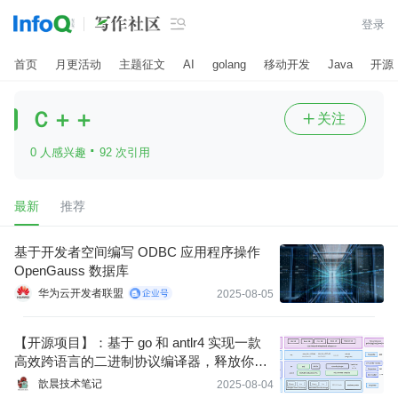

登录
首页
月更活动
主题征文
AI
golang
移动开发
Java
开源
Ｃ＋＋
关注

·
0 人感兴趣
92 次引用
最新
推荐
基于开发者空间编写 ODBC 应用程序操作
OpenGauss 数据库
华为云开发者联盟
2025-08-05
【开源项目】：基于 go 和 antlr4 实现一款
高效跨语言的二进制协议编译器，释放你的
协议开发效率！
歆晨技术笔记
2025-08-04