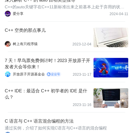
C++的auto关键字在C++11新标准出来之前基本上处于弃用的状
态，到C++11新标准发布之后，auto关键字被赋予了新的意义，并
爱分享
2024-04-11
且功能也变得很强大，此篇文章重点介绍auto关键字的新功能、新
用法，以及在C++14、C++17、C++20各版本中对它的使用缺陷和
C++ 空类的那点事儿
限制不断地修正
树上有只程序猿
2023-12-04
7 天！早鸟票免费倒计时！2023 开放原子开
发者大会等你来！
开放原子开源基金会
2023-11-17
C++ IDE：最适合 C++ 初学者的 IDE 是什
么？
2023-11-16
C 语言与 C++ 语言混合编程的方法
通过实例，介绍了如何实现C语言与C++语言的混合编程