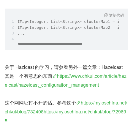
复制代码
IMap<Integer, List<String>> clusterMap1 = instan
IMap<Integer, List<String>> clusterMap2 = instan
...
关于 Hazlcast 的学习，请参看另外一篇文章：Hazelcast 
真是一个有意思的东西
https://www.chkui.com/article/haz
elcast/hazelcast_configuration_management
这个网网址打不开的话。参考这个
https://my.oschina.net/
chkui/blog/732408https://my.oschina.net/chkui/blog/72969
8