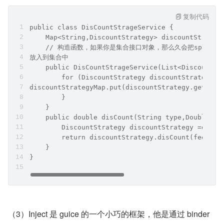
复制代码
public class DisCountStrageService {
    Map<String,DiscountStrategy> discountStrateg
    // 构造函数，如果你是集合接口对象，那么久会把sprin
放入到集合中
    public DisCountStrageService(List<DiscountSt
        for (DiscountStrategy discountStrategy: 
discountStrategyMap.put(discountStrategy.getType
        }
    }
    public double disCount(String type,Double fe
        DiscountStrategy discountStrategy =disco
        return discountStrategy.disCount(fee);
    }
}
（3）Inject 是 guice 的一个小巧的框架，他是通过 binder 