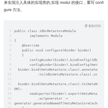
来实现注入具体的实现类的,实现 modul 的接口，重写 confi
gure 方法。
复制代码
public class JdbcMetastoreModule
        implements Module
{
    @Override
    public void configure(Binder binder)
    {
        configBinder(binder).bindConfig(JdbcMeta
        configBinder(binder).bindConfig(HetuMeta
  binder.bind(HetuMetastore.class).annotatedWith
            .to(JdbcHetuMetastore.class).in(Scop
  binder.bind(HetuMetastore.class).to(HetuMetast
ON);
        newExporter(binder).export(HetuMetastore
            .as(generator ->
generator.generatedNameOf(HetuMetastoreCache.cla