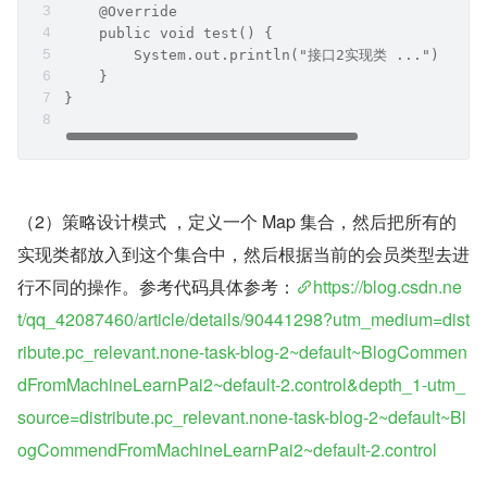
    @Override
    public void test() {
        System.out.println("接口2实现类 ...");
    }
}
（2）策略设计模式 ，定义一个 Map 集合，然后把所有的
实现类都放入到这个集合中，然后根据当前的会员类型去进
行不同的操作。参考代码具体参考：
https://blog.csdn.ne
t/qq_42087460/article/details/90441298?utm_medium=dist
ribute.pc_relevant.none-task-blog-2~default~BlogCommen
dFromMachineLearnPai2~default-2.control&depth_1-utm_
source=distribute.pc_relevant.none-task-blog-2~default~Bl
ogCommendFromMachineLearnPai2~default-2.control