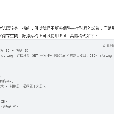
考試應該是一樣的，所以我們不幫每個學生存對應的試卷，而是
儲存空間，數據結構上可以使用 Set，具體格式如下：
复制
課程 ID + 考試 ID
ON string，這樣只要 GET 一次即可把試卷的所有題目取回。JSON strin
>,
題目內容>,
目格式 - 判斷題｜選擇題｜大題>,
 ID>,
: <選項內容>