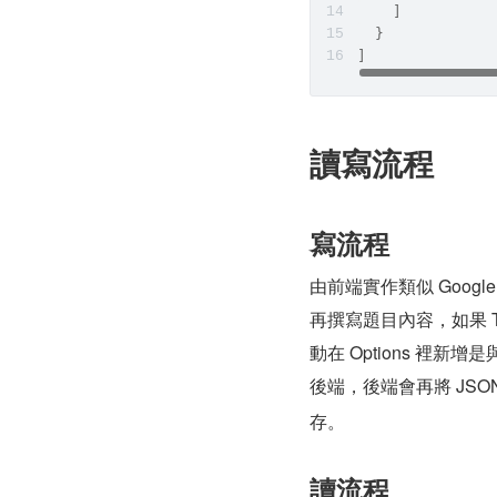
    ]
  }
]
讀寫流程
寫流程
由前端實作類似 Goog
再撰寫題目內容，如果 T
動在 Options 裡
後端，後端會再將 JSON 轉
存。
讀流程