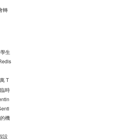
後會轉
個學生
dis 
萬 T
要臨時
tin
nti
一點的機
假設