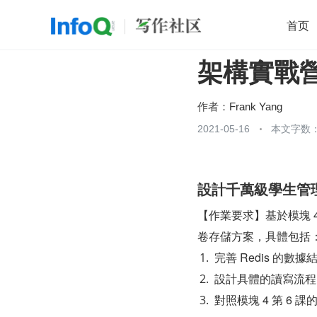
首页
架構實戰營 
移动开发
Java
开源
架构
O
前端
AI
大数据
团队管理
作者：
Frank Yang
查看更多
2021-05-16
本文字数：

設計千萬級學生管
【作業要求】基於模塊 4 
卷存儲方案，具體包括
完善 Redis 的數
設計具體的讀寫流程
對照模塊 4 第 6 課