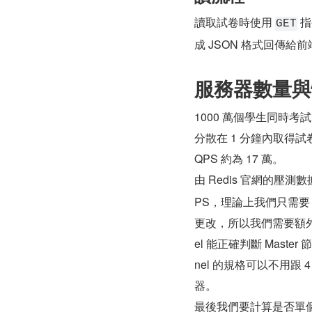
讀取試卷時使用 
 指
GET
成 JSON 格式回傳給
服務器數量與
1000 萬個學生同時考試
分散在 1 分鐘內取得試卷即
QPS 約為 17 萬。
由 Redis 官網的壓測數
PS，理論上我們只需要 
更改，所以我們需要額外的 S
el 能正確判斷 Master
nel 的規格可以不用跟 4 台
器。
最後我們要計算是否單個