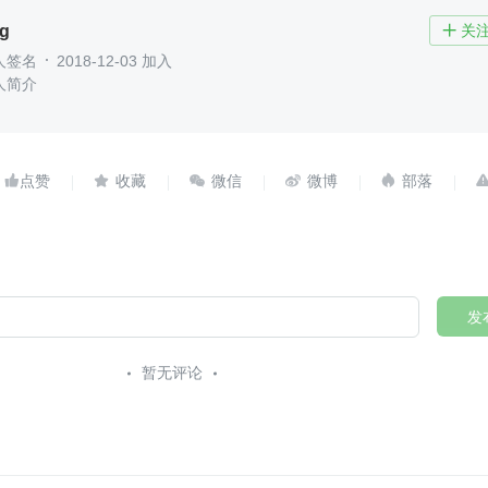
ng
关

人签名
2018-12-03 加入
人简介





发
暂无评论