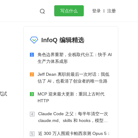
登录
注册

写点什么
效工作
数据库
Python
音视频
InfoQ 编辑精选
golang
微服务架构
flutter
角色边界重塑，全栈取代分工：快手 AI
1
生产力体系成形
Jeff Dean 离职前最后一次对话：我低
2
估了 AI，也看清了创业者的唯一生路
試試
MCP 迎来最大更新：重回上古时代
3
HTTP
Claude Code 之父：每半年清空一次
4
claude.md、skills 和 hooks，模型自
己会想办法
近 300 万人围观卡帕西亲测 Opus 5：
5