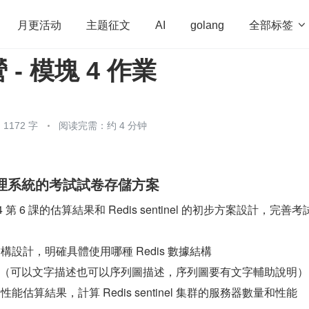
全部标签

月更活动
主题征文
AI
golang
- 模塊 4 作業
penHarmony
算法
学习方法
Web3.0
高
程序员
运维
深度思考
低代码
redis
1172 字
阅读完需：约 4 分钟
理系統的考試試卷存儲方案
第 6 課的估算結果和 Redis sentinel 的初步方案設計，完善考
：
據結構設計，明確具體使用哪種 Redis 數據結構
（可以文字描述也可以序列圖描述，序列圖要有文字輔助說明）
的性能估算結果，計算 Redis sentinel 集群的服務器數量和性能