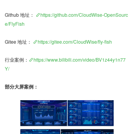
Github 地址： 
https://github.com/CloudWise-OpenSourc
e/FlyFish
Gitee 地址： 
https://gitee.com/CloudWise/fly-fish
行业案例：
https://www.bilibili.com/video/BV1z44y1n77
Y/
部分大屏案例：