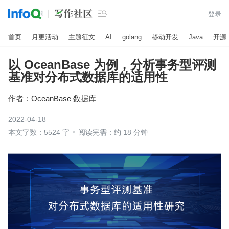

登录
首页
月更活动
主题征文
AI
golang
移动开发
Java
开源
以 OceanBase 为例，分析事务型评测
基准对分布式数据库的适用性
作者：
OceanBase 数据库
2022-04-18
本文字数：5524 字
阅读完需：约 18 分钟