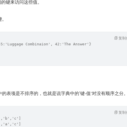
过它们的键来访问这些值。
键。
复制
45:'Luggage Combinaion', 42:'The Answer'}
的表项是不排序的，也就是说字典中的’键-值‘对没有顺序之分
复制
','b','c']
','a','c']