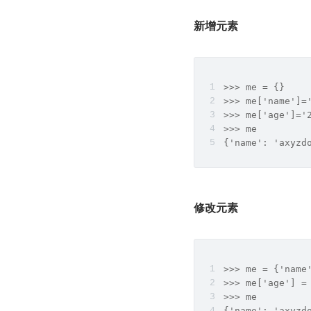
新增元素
>>> me = {}
>>> me['name']=
>>> me['age']='
>>> me
{'name': 'axyzd
修改元素
>>> me = {'name
>>> me['age'] =
>>> me
{'name': 'axyzd