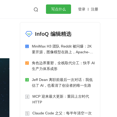
登录
注册

写点什么
效工作
数据库
Python
音视频
InfoQ 编辑精选
golang
微服务架构
flutter
MiniMax H3 团队 Reddit 被问爆：2K
1
要开源，图像模型在路上，Apache-2.0
也在考虑了
角色边界重塑，全栈取代分工：快手 AI
2
生产力体系成形
Jeff Dean 离职前最后一次对话：我低
3
估了 AI，也看清了创业者的唯一生路
MCP 迎来最大更新：重回上古时代
4
HTTP
Claude Code 之父：每半年清空一次
5