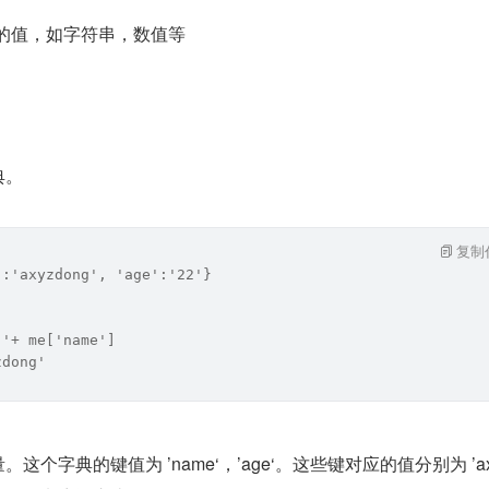
h 的值，如字符串，数值等
典。
复制
':'axyzdong', 'age':'22'}
 '+ me['name']
zdong'
。这个字典的键值为 ’name‘，’age‘。这些键对应的值分别为 ’ax