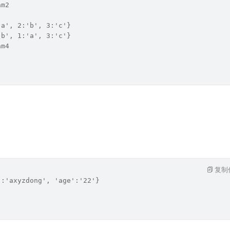
am2
'a', 2:'b', 3:'c'}
'b', 1:'a', 3:'c'}
am4
复制
':'axyzdong', 'age':'22'}