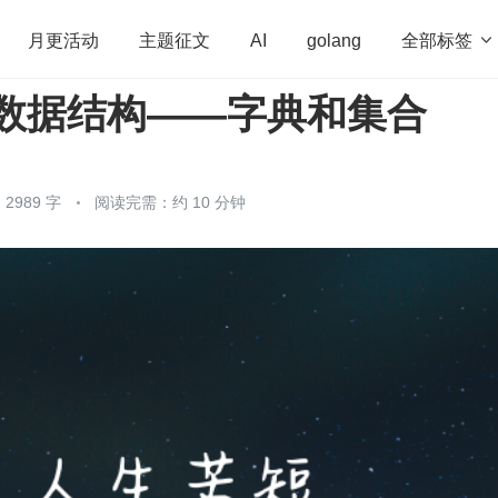
全部标签

月更活动
主题征文
AI
golang
n｜数据结构——字典和集合
penHarmony
算法
学习方法
Web3.0
高
程序员
运维
深度思考
低代码
redis
2989 字
阅读完需：约 10 分钟