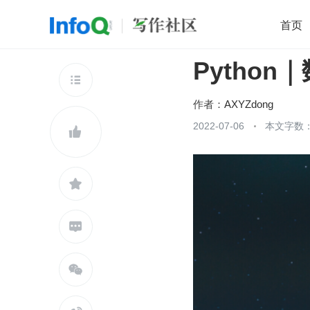
首页
Pytho
移动开发
Java
开源
架构
O

前端
AI
大数据
团队管理
作者：
AXYZdong
查看更多
2022-07-06
本文字数：




