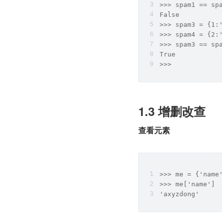
>>> spam1 == sp
False
>>> spam3 = {1:
>>> spam4 = {2:
>>> spam3 == sp
True
>>> 
1.3 增删改查
查看元素
>>> me = {'name
>>> me['name']
'axyzdong'