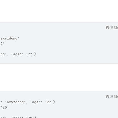
复制
'axyzdong'
22'
ong', 'age': '22'}
复制
': 'axyzdong', 'age': '22'}
 '20'
ong', 'age': '20'}