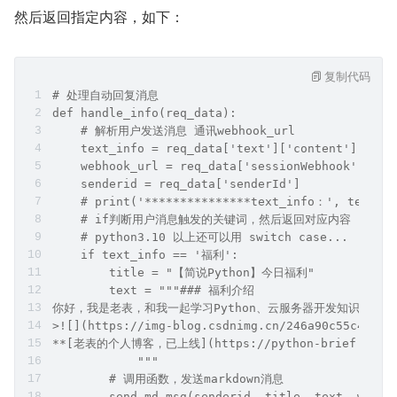
然后返回指定内容，如下：
复制代码
# 处理自动回复消息
def handle_info(req_data):
    # 解析用户发送消息 通讯webhook_url 
    text_info = req_data['text']['content'].stri
    webhook_url = req_data['sessionWebhook']
    senderid = req_data['senderId']
    # print('***************text_info：', text_in
    # if判断用户消息触发的关键词，然后返回对应内容
    # python3.10 以上还可以用 switch case...
    if text_info == '福利':
        title = "【简说Python】今日福利"
        text = """### 福利介绍
你好，我是老表，和我一起学习Python、云服务器开发知识啦！\n
>![](https://img-blog.csdnimg.cn/246a90c55c4e46d
**[老表的个人博客，已上线](https://python-brief.com/)
            """
        # 调用函数，发送markdown消息
        send_md_msg(senderid, title, text, webho