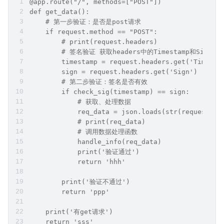
@app.route("/", methods=["POST"])
def get_data():
    # 第一步验证：是否是post请求
    if request.method == "POST":
        # print(request.headers)
        # 签名验证 获取headers中的Timestamp和Sign
        timestamp = request.headers.get('Timesta
        sign = request.headers.get('Sign')
        # 第二步验证：签名是否有效
        if check_sig(timestamp) == sign:
            # 获取、处理数据 
            req_data = json.loads(str(request.da
            # print(req_data)
            # 调用数据处理函数
            handle_info(req_data)
            print('验证通过')
            return 'hhh'
        print('验证不通过')
        return 'ppp'
    print('有get请求')
    return 'sss'