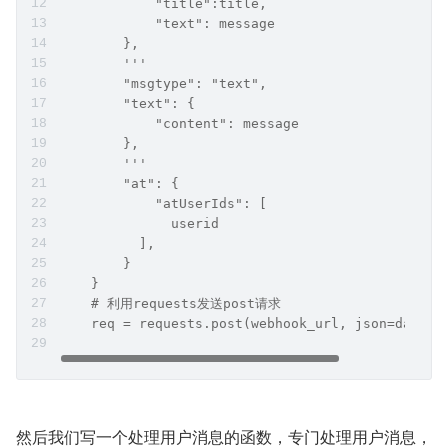
            "title":title,
            "text": message
        },
        '''
        "msgtype": "text",
        "text": {
            "content": message
        },
        '''
        "at": {
            "atUserIds": [
              userid
          ],
        }
    }
    # 利用requests发送post请求
    req = requests.post(webhook_url, json=data)
然后我们写一个处理用户消息的函数，专门处理用户消息，