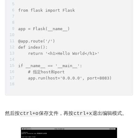
from flask import Flask
app = Flask(__name__)
@app.route('/')
def index():
    return '<h1>Hello World</h1>'
if __name__ == '__main__':
    # 指定host和port
    app.run(host='0.0.0.0', port=8083)
然后按
保存文件，再按
退出编辑模式。
ctrl+o
ctrl+x