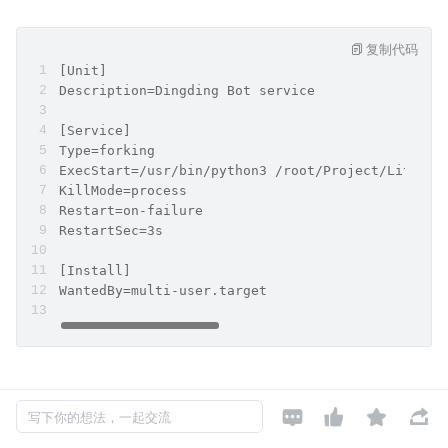
复制代码
[Unit]
Description=Dingding Bot service
[Service]
Type=forking
ExecStart=/usr/bin/python3 /root/Project/Little_
KillMode=process
Restart=on-failure
RestartSec=3s
[Install]
WantedBy=multi-user.target
保存好文件后，我们直接终端内执行下面指令即可开启进程




写下你的想法，一起交流
守护，运行后会进入守护进程状态，我们可以按 ctrl+c 退