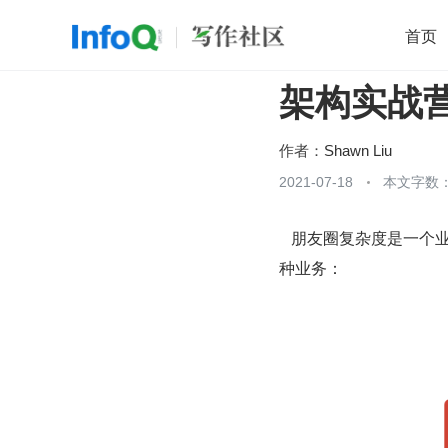
首页
架构实战营
移动开发
Java
开源
架构
O
前端
AI
大数据
团队管理
作者：
Shawn Liu
查看更多
2021-07-18
本文字数：

   朋友圈复杂度是一个业务复杂度低、质量复杂度高的业务。整个朋友圈业务可以分为下面 3 
种业务：