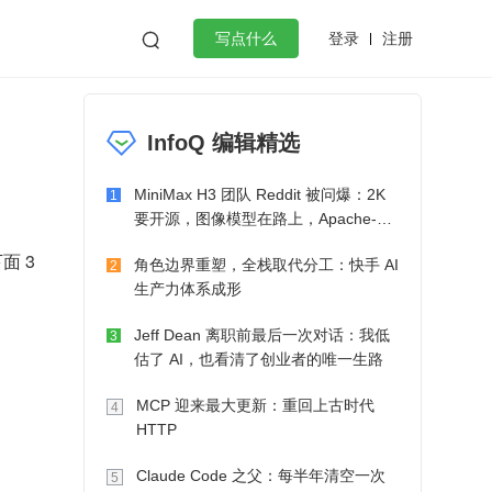
登录
注册

写点什么
效工作
数据库
Python
音视频
InfoQ 编辑精选
golang
微服务架构
flutter
MiniMax H3 团队 Reddit 被问爆：2K
1
要开源，图像模型在路上，Apache-2.0
也在考虑了
角色边界重塑，全栈取代分工：快手 AI
2
生产力体系成形
Jeff Dean 离职前最后一次对话：我低
3
估了 AI，也看清了创业者的唯一生路
MCP 迎来最大更新：重回上古时代
4
HTTP
Claude Code 之父：每半年清空一次
5