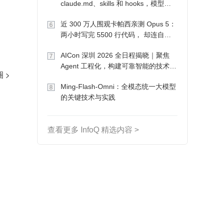
claude.md、skills 和 hooks，模型自
己会想办法
近 300 万人围观卡帕西亲测 Opus 5：
6
两小时写完 5500 行代码， 却连自己
写的游戏都玩不了
AICon 深圳 2026 全日程揭晓｜聚焦
7
Agent 工程化，构建可靠智能的技术路
径
Ming-Flash-Omni：全模态统一大模型
8
的关键技术与实践
查看更多 InfoQ 精选内容 >