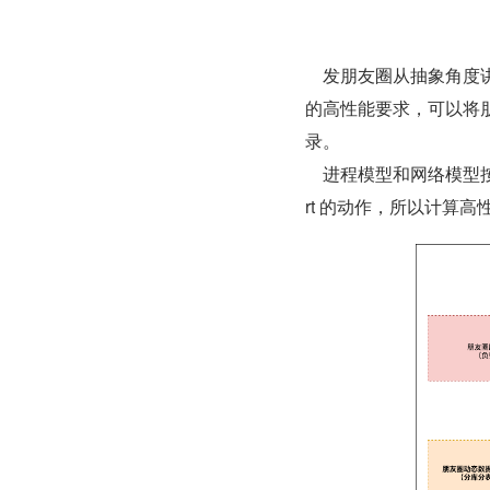
    发朋友圈从抽象角度讲，其实就是将一条动态信息入库的过程。但是主要考虑到看朋友圈
的高性能要求，可以将朋
录。
    进程模型和网络模型按照之前的即可，没有“创新”的意义。而由于发朋友圈本质是一个 Inse
rt 的动作，所以计算