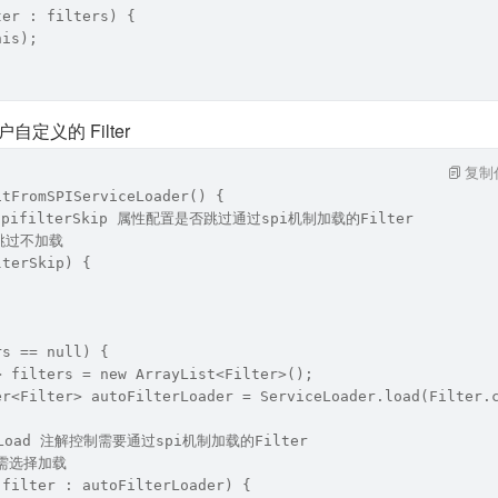
ter : filters) {
his);
自定义的 Filter
复制
itFromSPIServiceLoader() {
dSpifilterSkip 属性配置是否跳过通过spi机制加载的Filter
跳过不加载
lterSkip) {
rs == null) {
> filters = new ArrayList<Filter>();
er<Filter> autoFilterLoader = ServiceLoader.load(Filter.
toLoad 注解控制需要通过spi机制加载的Filter
按需选择加载
 filter : autoFilterLoader) {