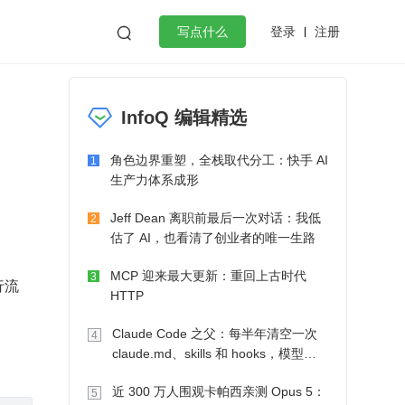
登录
注册

写点什么
效工作
数据库
Python
音视频
InfoQ 编辑精选
golang
微服务架构
flutter
角色边界重塑，全栈取代分工：快手 AI
1
生产力体系成形
Jeff Dean 离职前最后一次对话：我低
2
估了 AI，也看清了创业者的唯一生路
MCP 迎来最大更新：重回上古时代
3
行流
HTTP
Claude Code 之父：每半年清空一次
4
claude.md、skills 和 hooks，模型自
己会想办法
近 300 万人围观卡帕西亲测 Opus 5：
5