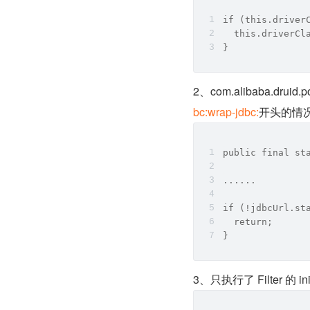
if (this.driver
  this.driverCl
}
2、com.alibaba.druid
bc:wrap-jdbc:
开头的情
public final st
......
if (!jdbcUrl.st
  return;
}
3、只执行了 Filter 的 in