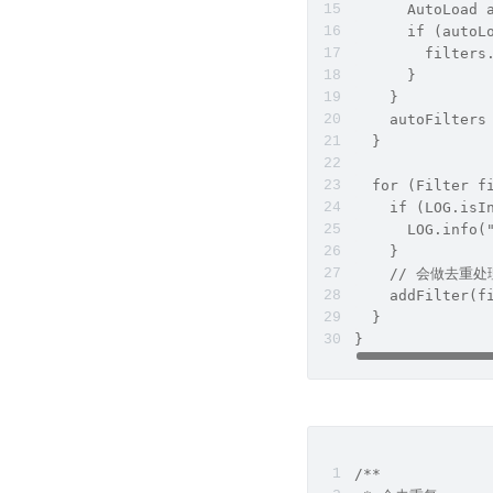
      AutoLoad 
      if (autoL
        filters
      }
    }
    autoFilters
  }
  for (Filter f
    if (LOG.isI
      LOG.info(
    }
    // 会做去重处
    addFilter(f
  }
}
/**