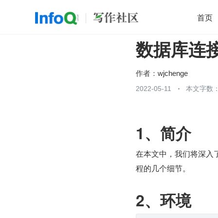
首页
数据库连接
移动开发
Java
开源
架构
O
前端
AI
大数据
团队管理
作者：
wjchenge
查看更多
2022-05-11
本文字数：1

1、简介
在本文中，我们将深入了
程的几个细节。
2、环境