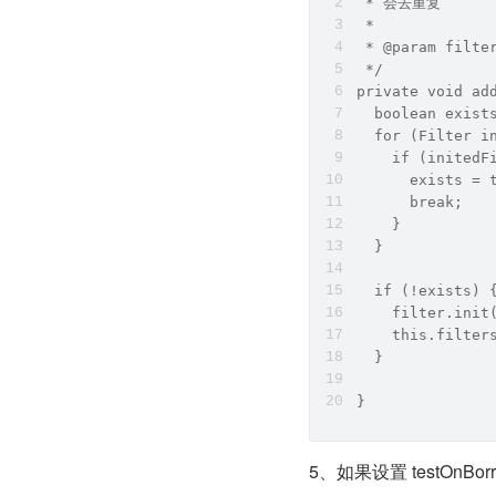
 * 会去重复
 * 
 * @param filte
 */
private void ad
  boolean exist
  for (Filter i
    if (initedF
      exists = 
      break;
    }
  }
  if (!exists) 
    filter.init
    this.filter
  }
}
5、如果设置 testOnBor