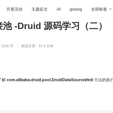
全部标签

月更活动
主题征文
AI
golang
池 -Druid 源码学习（二）
penHarmony
算法
学习方法
Web3.0
高
程序员
运维
深度思考
低代码
redis
336 字
阅读完需：约 4 分钟
解 
com.alibaba.druid.pool.DruidDataSource#init 
方法的执