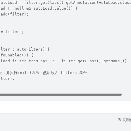
autoLoad = filter.getClass().getAnnotation(AutoLoad.clas
oad != null && autoLoad.value()) {
.add(filter);
 = filters;
ilter : autoFilters) {
nfoEnabled()) {
"load filter from spi :" + filter.getClass().getName());
理，并执行init()方法，然后放入 filters 集合
ilter);
复制