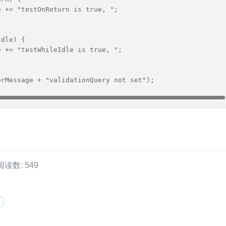
e += "testOnReturn is true, ";
Idle) {
e += "testWhileIdle is true, ";
orMessage + "validationQuery not set");
阅读数: 549