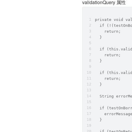
validationQuery 属性
private void va
  if (!(testOnB
    return;
  }
  if (this.vali
    return;
  }
  if (this.vali
    return;
  }
  String errorM
  if (testOnBor
    errorMessag
  }
  if (testOnRet