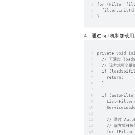
for (Filter fil
  filter.init(t
}
4、通过 spi 机制加载用户
private void in
  // 可通过 loa
  // 该方式可全量
  if (loadSpifi
    return;
  }
  if (autoFilte
    List<Filter
    ServiceLoad
    // 通过 Au
    // 该方式可
    for (Filter