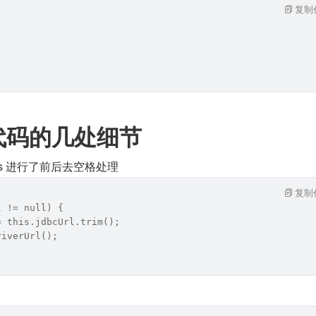
复制
代码的几处细节
Class 进行了前后去空格处理
复制
l != null) {
= this.jdbcUrl.trim();
riverUrl();