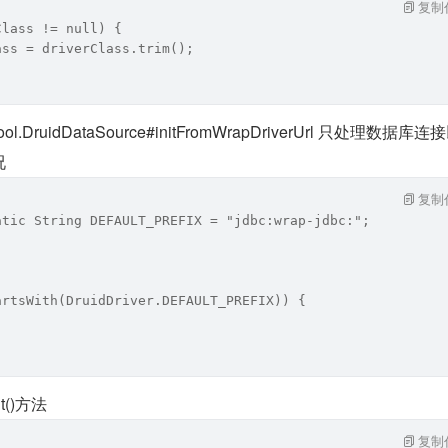
复制
Class != null) {
ass = driverClass.trim();
.pool.DruidDataSource#initFromWrapDriverUrl 只处理数据库连
况
复制
atic String DEFAULT_PREFIX = "jdbc:wrap-jdbc:";
artsWith(DruidDriver.DEFAULT_PREFIX)) {
it()方法
复制