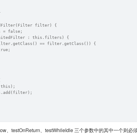
r
dFilter(Filter filter) {
s = false;
nitedFilter : this.filters) {
ilter.getClass() == filter.getClass()) {
true;
{
(this);
s.add(filter);
row、testOnReturn、testWhileIdle 三个参数中的其中一个则必