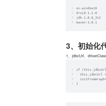
os-window10
druid-1.2.8
jdk-1.8.0_312
maven-3.8.1
3、初始化
1、jdbcUrl、driver
if (this.jdbcUr
  this.jdbcUrl 
  initFromWrapD
}