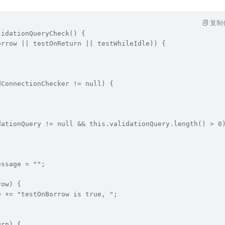
复制
lidationQueryCheck() {
orrow || testOnReturn || testWhileIdle)) {
dConnectionChecker != null) {
dationQuery != null && this.validationQuery.length() > 0
essage = "";
row) {
e += "testOnBorrow is true, ";
urn) {