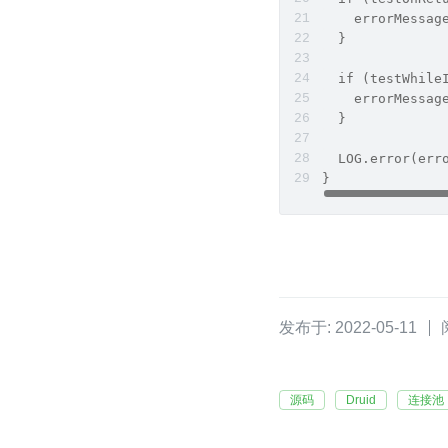
    errorMessag
  }
  if (testWhile
    errorMessag
  }
  LOG.error(err
}
发布于: 2022-05-11
源码
Druid
连接池