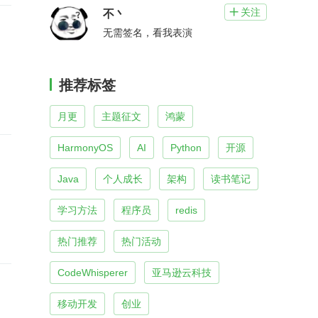
关注

不丶
无需签名，看我表演
推荐标签
月更
主题征文
鸿蒙
HarmonyOS
AI
Python
开源
Java
个人成长
架构
读书笔记
学习方法
程序员
redis
热门推荐
热门活动
CodeWhisperer
亚马逊云科技
移动开发
创业