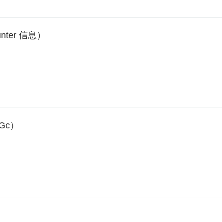
ounter 信息）
eGc）