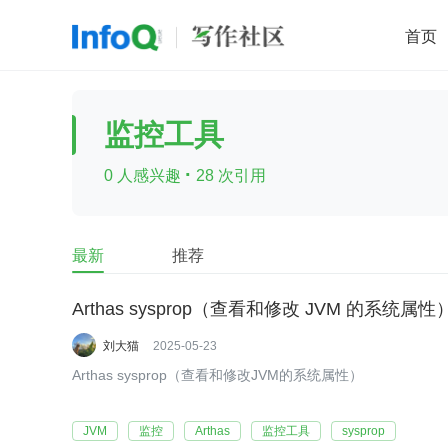
首页
移动开发
Java
开源
架构
O
监控工具
前端
AI
大数据
团队管理
·
0 人感兴趣
28 次引用
查看更多

最新
推荐
Arthas sysprop（查看和修改 JVM 的系统属性
刘大猫
2025-05-23
Arthas sysprop（查看和修改JVM的系统属性）
JVM
监控
Arthas
监控工具
sysprop