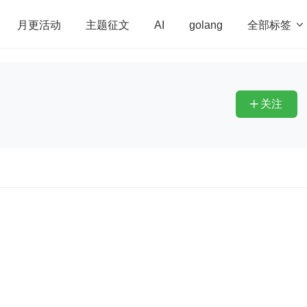
全部标签

月更活动
主题征文
AI
golang
penHarmony
算法
学习方法
Web3.0
高
程序员
运维
深度思考
低代码
redis
关注

）