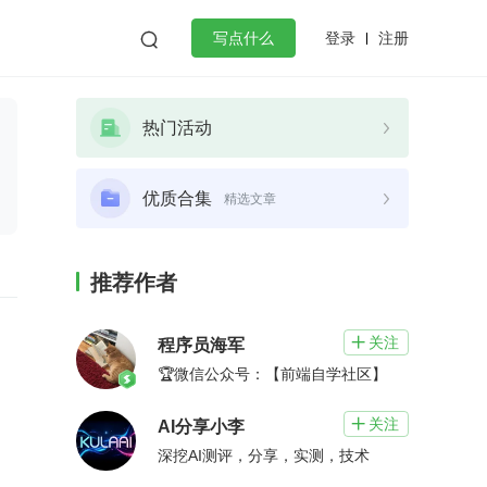
登录
注册

写点什么
效工作
数据库
Python
音视频
热门活动
golang
微服务架构
flutter
优质合集
精选文章
推荐作者
关注

程序员海军
🏆微信公众号：【前端自学社区】
关注

AI分享小李
深挖AI测评，分享，实测，技术