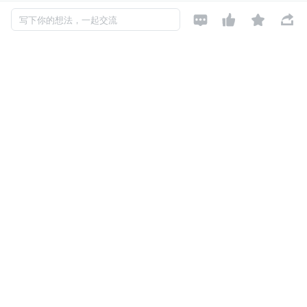




写下你的想法，一起交流
复制代码
for i in range(0,255):
S[i]=i
T[i]=K[imodkeylen]
2.初始排列 S-Box 并作乱序处理
复制代码
j=0
for i in range(0,255):
j=(j+S[i]+T[i]) %256
swap(s[i],s[j])