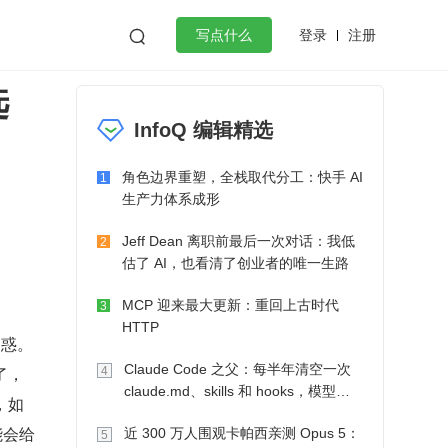
登录
注册

写点什么
选
效工作
数据库
Python
音视频
InfoQ 编辑精选
golang
微服务架构
flutter
角色边界重塑，全栈取代分工：快手 AI
1
生产力体系成形
Jeff Dean 离职前最后一次对话：我低
2
估了 AI，也看清了创业者的唯一生路
MCP 迎来最大更新：重回上古时代
3
HTTP
迷惑。
Claude Code 之父：每半年清空一次
了，
4
claude.md、skills 和 hooks，模型自
如 
己会想办法
能会给
近 300 万人围观卡帕西亲测 Opus 5：
5