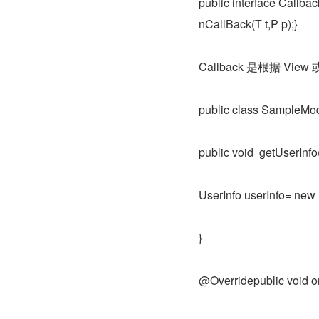
public interface Callba
nCallBack(T t,P p);}
Callback 是根据 Vie
public class SampleMo
public void  getUserInf
UserInfo userInfo= new 
}
@Overridepublic void o