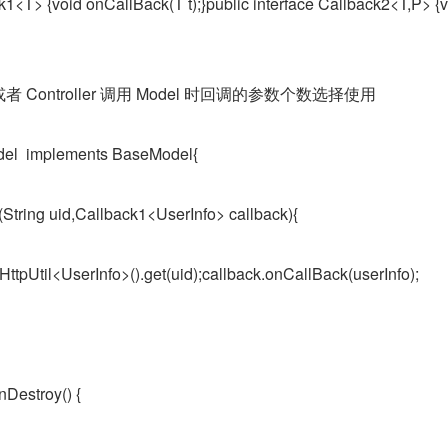
ck1<T> {void onCallBack(T t);}public interface Callback2<T,P> {v
w 或者 Controller 调用 Model 时回调的参数个数选择使用
del  implements BaseModel{
o(String uid,Callback1<UserInfo> callback){
HttpUtil<UserInfo>().get(uid);callback.onCallBack(userInfo);
nDestroy() {