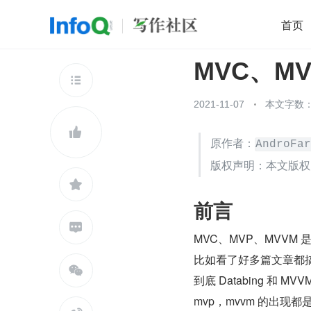
首页
MVC、M
移动开发
Java
开源
架构
O

前端
AI
大数据
团队管理
2021-11-07
本文字数：4
查看更多


原作者：
AndroFar
版权声明：本文版权

前言

MVC、MVP、MVV
比如看了好多篇文章都搞不

到底 Databing 
mvp，mvvm 的出