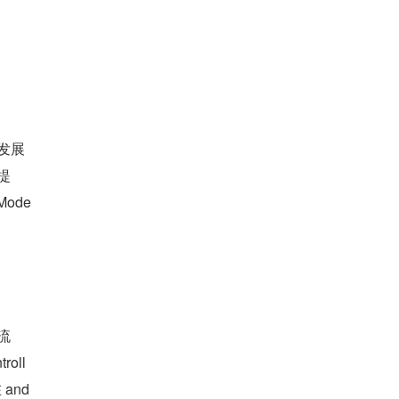
发展
次提
ode
流
oll
and