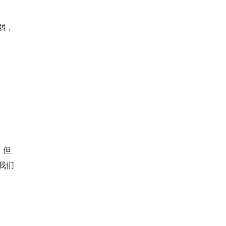
太弱，
耦，但
，我们