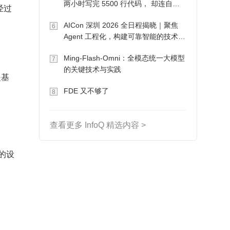
两小时写完 5500 行代码， 却连自己
经过
写的游戏都玩不了
。
AICon 深圳 2026 全日程揭晓｜聚焦
6
Agent 工程化，构建可靠智能的技术路
径
Ming-Flash-Omni：全模态统一大模型
7
的关键技术与实践
是基
。
FDE 又不够了
8
查看更多 InfoQ 精选内容 >
的设