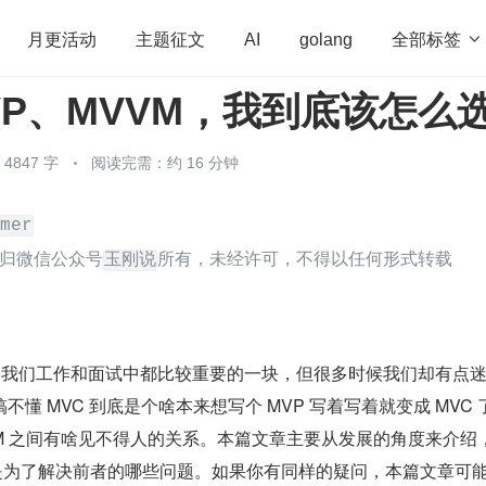
全部标签

月更活动
主题征文
AI
golang
VP、MVVM，我到底该怎么
penHarmony
算法
学习方法
Web3.0
高
程序员
运维
深度思考
低代码
redis
847 字
阅读完需：约 16 分钟
mer
归微信公众号
所有，未经许可，不得以任何形式转载
玉刚说
M 是我们工作和面试中都比较重要的一块，但很多时候我们却有点
懂 MVC 到底是个啥本来想写个 MVP 写着写着就变成 MVC 
和 MVVM 之间有啥见不得人的关系。本篇文章主要从发展的角度来介绍，
现都是为了解决前者的哪些问题。如果你有同样的疑问，本篇文章可