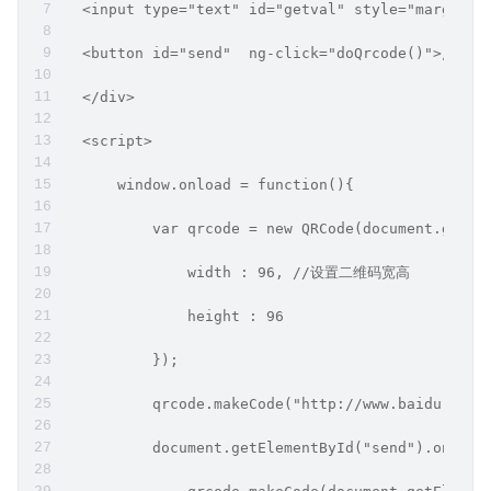
  <input type="text" id="getval" style="margin-t
  <button id="send"  ng-click="doQrcode()">点击
  </div>
  <script>
      window.onload = function(){
          var qrcode = new QRCode(document.getEl
              width : 96, //设置二维码宽高
              height : 96
          });
          qrcode.makeCode("http://www.baidu.c
          document.getElementById("send").onclic