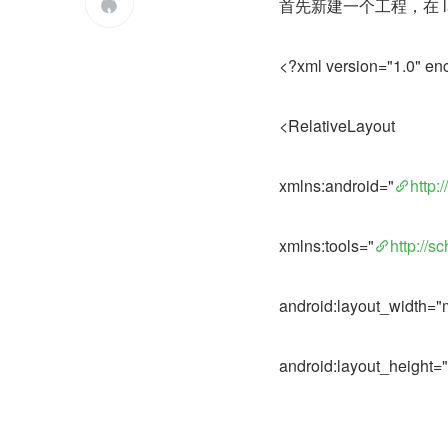
首先新建一个工程，在 lay

<?xml version="1.0" en
<RelativeLayout
xmlns:android="
http:
xmlns:tools="
http://s
android:layout_width="
android:layout_height=