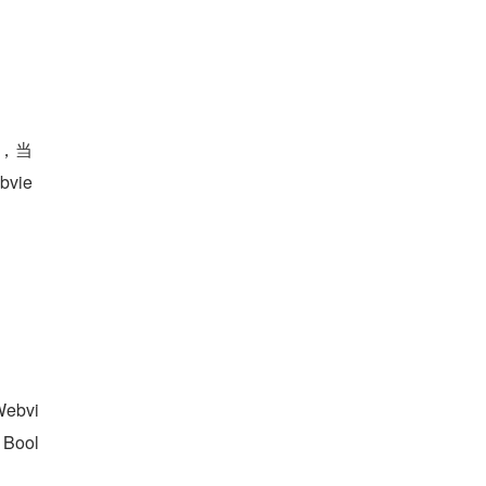
现，当
vie
bvi
Bool