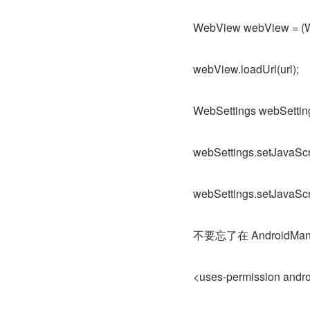
WebView webView = (W
webView.loadUrl(url);
WebSettings webSetting
webSettings.setJavaScr
webSettings.setJavaSc
不要忘了在 AndroidM
<uses-permission andr