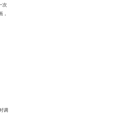
一次 
画，
 时调