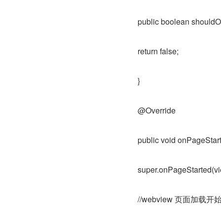
public boolean shouldO
return false;
}
@Override
public void onPageStart
super.onPageStarted(view
//webview 页面