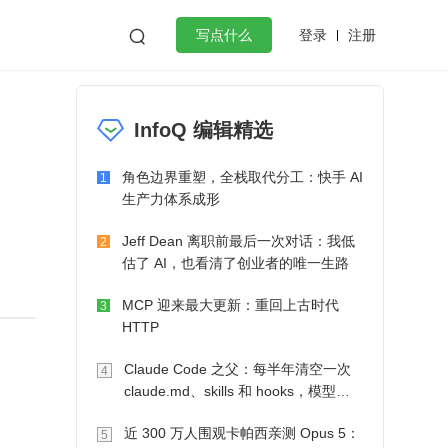
登录
注册

写点什么
效工作
数据库
Python
音视频
InfoQ 编辑精选
golang
微服务架构
flutter
角色边界重塑，全栈取代分工：快手 AI
1
生产力体系成形
Jeff Dean 离职前最后一次对话：我低
2
估了 AI，也看清了创业者的唯一生路
MCP 迎来最大更新：重回上古时代
3
HTTP
Claude Code 之父：每半年清空一次
4
claude.md、skills 和 hooks，模型自
己会想办法
近 300 万人围观卡帕西亲测 Opus 5：
5