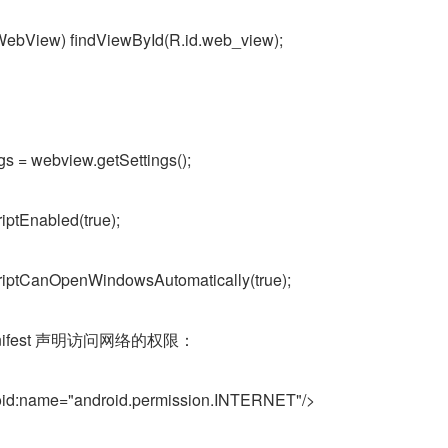
ebView) findViewById(R.id.web_view);
s = webview.getSettings();
iptEnabled(true);
riptCanOpenWindowsAutomatically(true);
anifest 声明访问网络的权限：
oid:name="android.permission.INTERNET"/>