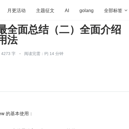
全部标签

月更活动
主题征文
AI
golang
ew 最全面总结（二）全面介绍
penHarmony
算法
学习方法
Web3.0
高
 用法
程序员
运维
深度思考
低代码
redis
273 字
阅读完需：约 14 分钟
ew 的基本使用：