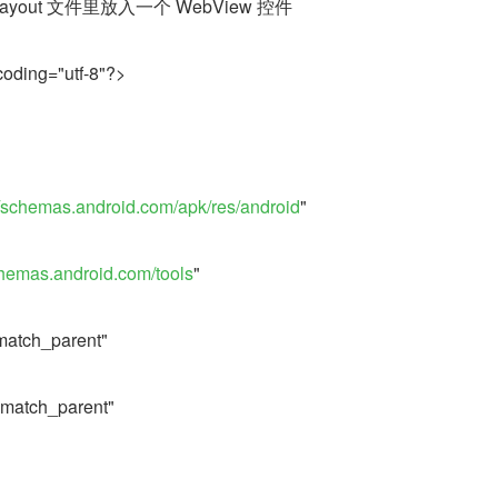
out 文件里放入一个 WebView 控件
coding="utf-8"?>
//schemas.android.com/apk/res/android
"
chemas.android.com/tools
"
match_parent"
"match_parent"