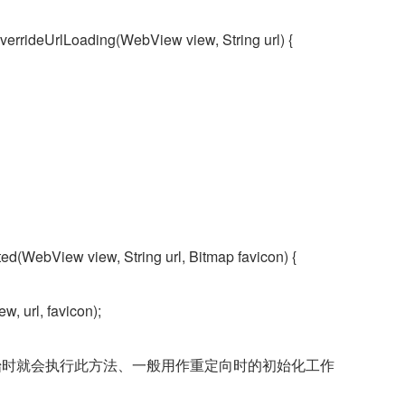
verrideUrlLoading(WebView view, String url) {
ed(WebView view, String url, Bitmap favicon) {
, url, favicon);
加载开始时就会执行此方法、一般用作重定向时的初始化工作