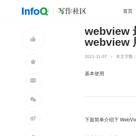
首页
webvi
移动开发
Java
开源
架构
O

webview
前端
AI
大数据
团队管理
查看更多

2021-11-07
本文字数：4

基本使用



下面简单介绍下 WebVi