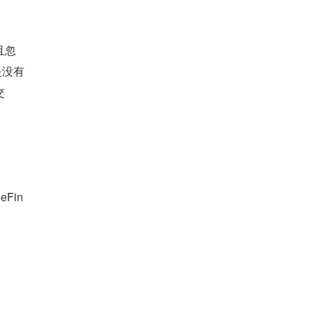
且忽
是没有
交
eFin