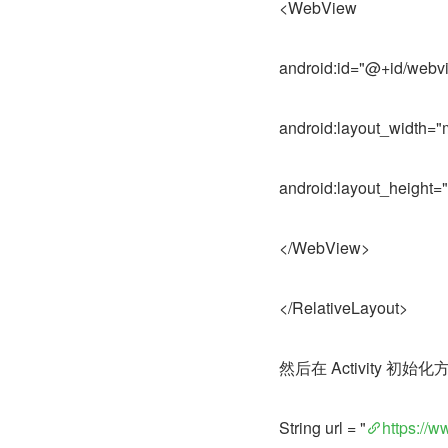
<WebView
android:id="@+id/webv
android:layout_width="
android:layout_height=
</WebView>
</RelativeLayout>
然后在 Activity 
String url = "
https://w