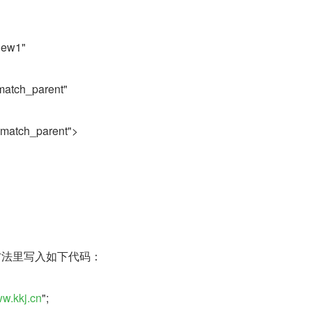
iew1"
match_parent"
"match_parent">
初始化方法里写入如下代码：
ww.kkj.cn
";