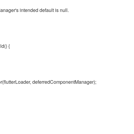
ager's intended default is null.
ld() {
tor(flutterLoader, deferredComponentManager);