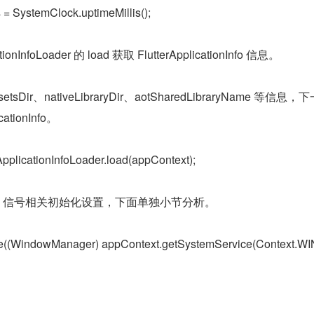
s = SystemClock.uptimeMillis();
onInfoLoader 的 load 获取 FlutterApplicationInfo 信息。
setsDir、nativeLibraryDir、aotSharedLibraryName 等信息，
ationInfo。
 ApplicationInfoLoader.load(appContext);
SYNC 信号相关初始化设置，下面单独小节分析。
ce((WindowManager) appContext.getSystemService(Context.W