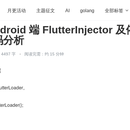
全部标签

月更活动
主题征文
AI
golang
ndroid 端 FlutterInjector 
penHarmony
算法
学习方法
Web3.0
高
码分析
程序员
运维
深度思考
低代码
redis
497 字
阅读完需：约 15 分钟
{
terLoader。
terLoader();