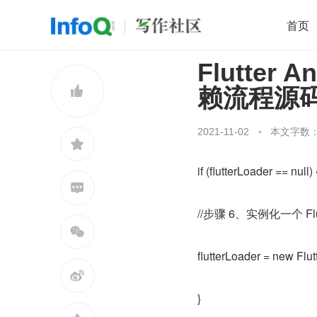
首页
Flutter A
移动开发
Java
开源
架构
O

赖流程源
前端
AI
大数据
团队管理
查看更多

2021-11-02
本文字数：4

if (flutterLoader == null) 

//步骤 6、实例化一个 Flut

flutterLoader = new Flut

}