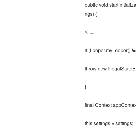
public void startInitia
ngs) {
//......
if (Looper.myLooper() !
throw new IllegalStateEx
}
final Context appContex
this.settings = settings;