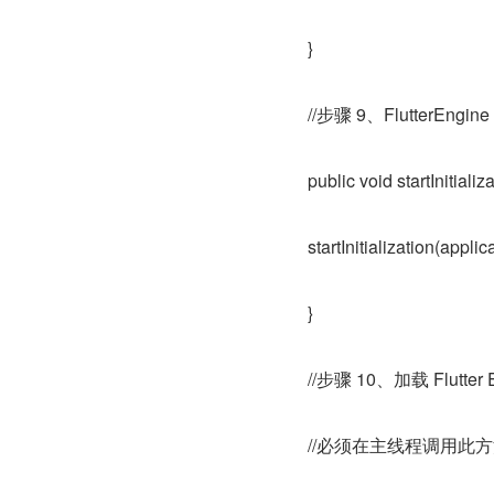
}
//步骤 9、FlutterE
public void startInitial
startInitialization(appli
}
//步骤 10、加载 Flutter 
//必须在主线程调用此