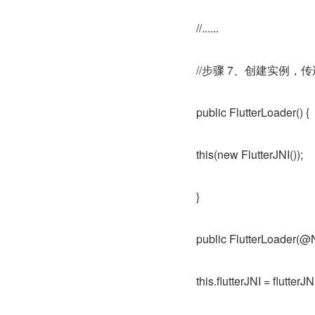
//......
//步骤 7、创建实例，传递 F
public FlutterLoader() {
this(new FlutterJNI());
}
public FlutterLoader(@No
this.flutterJNI = flutterJN