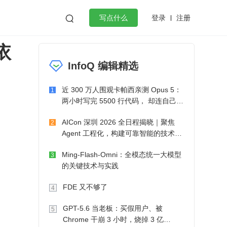
登录
注册

写点什么
及依
效工作
数据库
Python
音视频
InfoQ 编辑精选
golang
微服务架构
flutter
近 300 万人围观卡帕西亲测 Opus 5：
1
两小时写完 5500 行代码， 却连自己写
的游戏都玩不了
AICon 深圳 2026 全日程揭晓｜聚焦
2
Agent 工程化，构建可靠智能的技术路
径
Ming-Flash-Omni：全模态统一大模型
3
的关键技术与实践
FDE 又不够了
4
GPT-5.6 当老板：买假用户、被
5
Chrome 干崩 3 小时，烧掉 3 亿