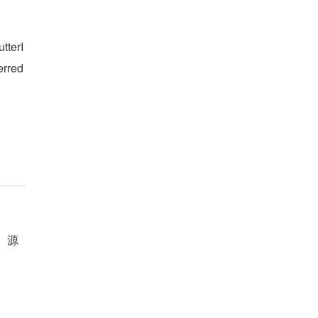
erI
rred
库。源