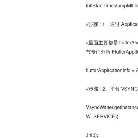
initStartTimestampMilli
//步骤 11、通过 Applicati
//里面主要都是 flutterAs
节专门分析 FlutterApplic
flutterApplicationInfo =
//步骤 12、平台 V
VsyncWaiter.getInstan
W_SERVICE))
.init();