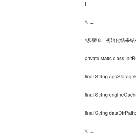
}
//......
//步骤 8、初始化结果
private static class InitR
final String appStorage
final String engineCac
final String dataDirPath;
//......