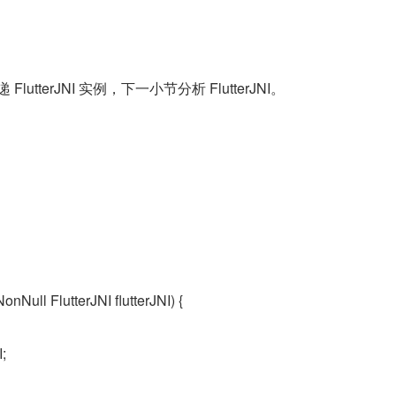
lutterJNI 实例，下一小节分析 FlutterJNI。
nNull FlutterJNI flutterJNI) {
I;