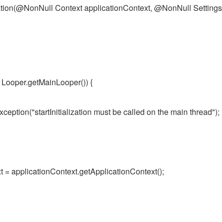
lization(@NonNull Context applicationContext, @NonNull Settings 
= Looper.getMainLooper()) {
ception("startInitialization must be called on the main thread");
t = applicationContext.getApplicationContext();