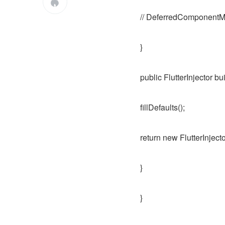

// DeferredComponentMan
}
public FlutterInjector bui
fillDefaults();
return new FlutterInjec
}
}