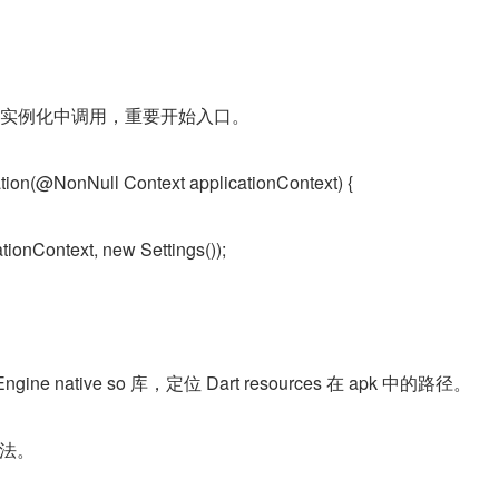
ngine 实例化中调用，重要开始入口。
ization(@NonNull Context applicationContext) {
cationContext, new Settings());
Engine native so 库，定位 Dart resources 在 apk 中的路径。
方法。