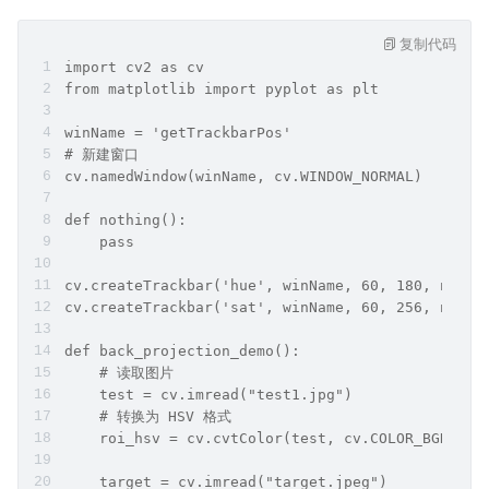
复制代码
import cv2 as cv
from matplotlib import pyplot as plt
winName = 'getTrackbarPos'
# 新建窗口
cv.namedWindow(winName, cv.WINDOW_NORMAL)
def nothing():
    pass
cv.createTrackbar('hue', winName, 60, 180, nothi
cv.createTrackbar('sat', winName, 60, 256, nothi
def back_projection_demo():
    # 读取图片
    test = cv.imread("test1.jpg")
    # 转换为 HSV 格式
    roi_hsv = cv.cvtColor(test, cv.COLOR_BGR2HSV
    target = cv.imread("target.jpeg")