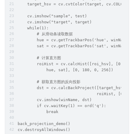
    target_hsv = cv.cvtColor(target, cv.COLOR_BG
    cv.imshow("sample", test)
    cv.imshow("target", target)
    while(1):
        # 从滑动条读取数据
        hue = cv.getTrackbarPos('hue', winName)
        sat = cv.getTrackbarPos('sat', winName)
        # 计算直方图
        roiHist = cv.calcHist([roi_hsv], [0, 1],
            hue, sat], [0, 180, 0, 256])
        # 获取直方图的反向投影
        dst = cv.calcBackProject([target_hsv], [
                                 roiHist, [0, 18
        cv.imshow(winName, dst)
        if cv.waitKey(1) == ord('q'):
            break
back_projection_demo()
cv.destroyAllWindows()