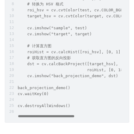
    # 转换为 HSV 格式
    roi_hsv = cv.cvtColor(test, cv.COLOR_BGR2HSV
    target_hsv = cv.cvtColor(target, cv.COLOR_BG
    cv.imshow("sample", test)
    cv.imshow("target", target)
    # 计算直方图
    roiHist = cv.calcHist([roi_hsv], [0, 1], Non
    # 获取直方图的反向投影
    dst = cv.calcBackProject([target_hsv], [0, 1
                             roiHist, [0, 180, 0
    cv.imshow("back_projection_demo", dst)
back_projection_demo()
cv.waitKey(0)
cv.destroyAllWindows()