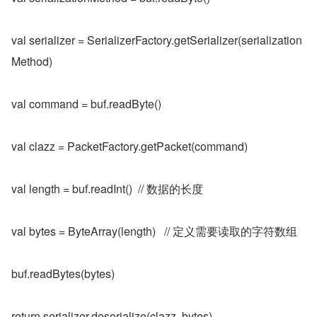
val serializer = SerializerFactory.getSerializer(serialization
Method)
val command = buf.readByte()
val clazz = PacketFactory.getPacket(command)
val length = buf.readInt()  // 数据的长度
val bytes = ByteArray(length)   // 定义需要读取的字符数组
buf.readBytes(bytes)
return serializer.deserialize(clazz, bytes)