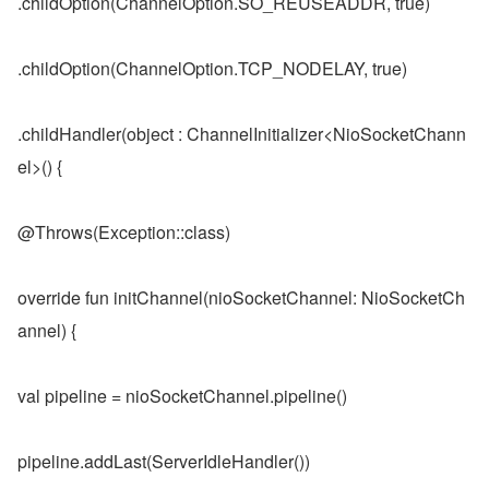
.childOption(ChannelOption.SO_REUSEADDR, true)
.childOption(ChannelOption.TCP_NODELAY, true)
.childHandler(object : ChannelInitializer<NioSocketChann
el>() {
@Throws(Exception::class)
override fun initChannel(nioSocketChannel: NioSocketCh
annel) {
val pipeline = nioSocketChannel.pipeline()
pipeline.addLast(ServerIdleHandler())