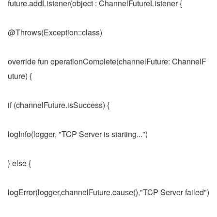
future.addListener(object : ChannelFutureListener {
@Throws(Exception::class)
override fun operationComplete(channelFuture: ChannelF
uture) {
if (channelFuture.isSuccess) {
logInfo(logger, "TCP Server is starting...")
} else {
logError(logger,channelFuture.cause(),"TCP Server failed")