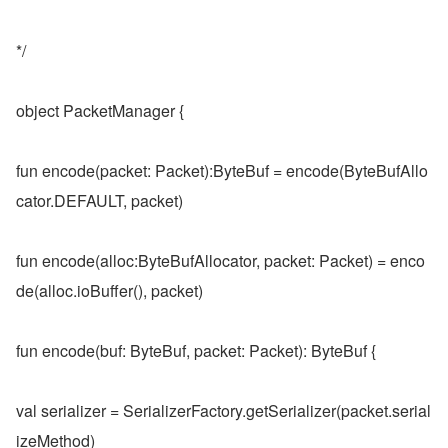
*/
object PacketManager {
fun encode(packet: Packet):ByteBuf = encode(ByteBufAllo
cator.DEFAULT, packet)
fun encode(alloc:ByteBufAllocator, packet: Packet) = enco
de(alloc.ioBuffer(), packet)
fun encode(buf: ByteBuf, packet: Packet): ByteBuf {
val serializer = SerializerFactory.getSerializer(packet.serial
izeMethod)