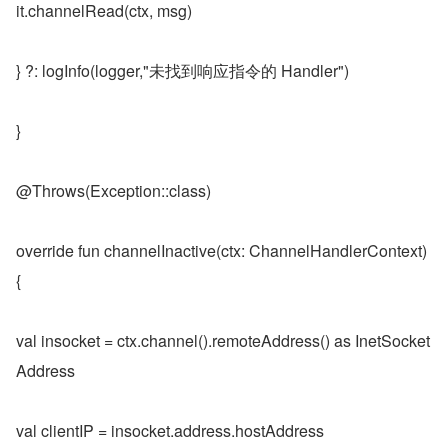
it.channelRead(ctx, msg)
} ?: logInfo(logger,"未找到响应指令的 Handler")
}
@Throws(Exception::class)
override fun channelInactive(ctx: ChannelHandlerContext) 
{
val insocket = ctx.channel().remoteAddress() as InetSocket
Address
val clientIP = insocket.address.hostAddress