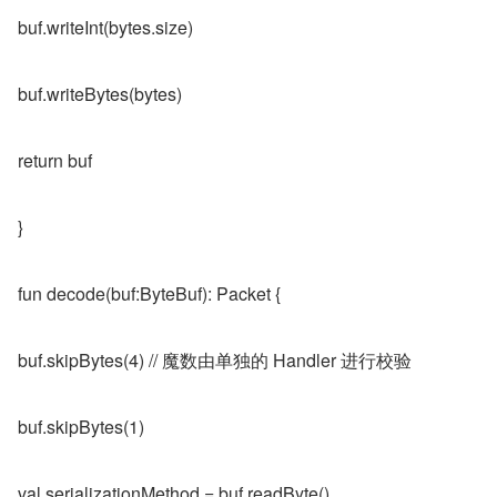
buf.writeInt(bytes.size)
buf.writeBytes(bytes)
return buf
}
fun decode(buf:ByteBuf): Packet {
buf.skipBytes(4) // 魔数由单独的 Handler 进行校验
buf.skipBytes(1)
val serializationMethod = buf.readByte()