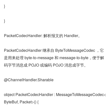
}
}
PacketCodecHandler: 解析报文的 Handler。
PacketCodecHandler 继承自 ByteToMessageCodec ，它
是用来处理 byte-to-message 和 message-to-byte，便于解
码字节消息成 POJO 或编码 POJO 消息成字节。
@ChannelHandler.Sharable
object PacketCodecHandler : MessageToMessageCodec<
ByteBuf, Packet>() {