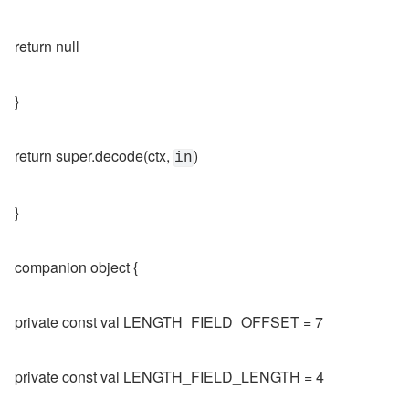
return null
}
return super.decode(ctx, 
)
in
}
companion object {
private const val LENGTH_FIELD_OFFSET = 7
private const val LENGTH_FIELD_LENGTH = 4