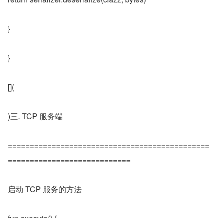
}
}
[](
)三. TCP 服务端
==============================================
============================
启动 TCP 服务的方法