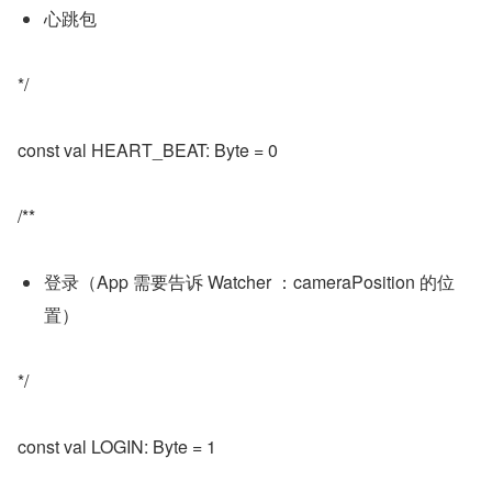
心跳包
*/
const val HEART_BEAT: Byte = 0
/**
登录（App 需要告诉 Watcher ：cameraPosition 的位
置）
*/
const val LOGIN: Byte = 1