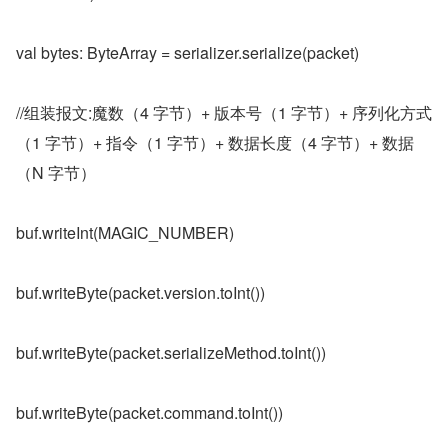
val bytes: ByteArray = serializer.serialize(packet)
//组装报文:魔数（4 字节）+ 版本号（1 字节）+ 序列化方式
（1 字节）+ 指令（1 字节）+ 数据长度（4 字节）+ 数据
（N 字节）
buf.writeInt(MAGIC_NUMBER)
buf.writeByte(packet.version.toInt())
buf.writeByte(packet.serializeMethod.toInt())
buf.writeByte(packet.command.toInt())