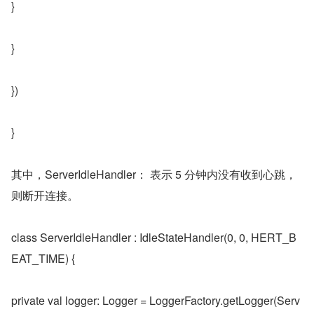
}
}
})
}
其中，ServerIdleHandler： 表示 5 分钟内没有收到心跳，
则断开连接。
class ServerIdleHandler : IdleStateHandler(0, 0, HERT_B
EAT_TIME) {
private val logger: Logger = LoggerFactory.getLogger(Serv