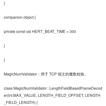
}
companion object {
private const val HERT_BEAT_TIME = 300
}
}
MagicNumValidator：用于 TCP 报文的魔数校验。
class MagicNumValidator : LengthFieldBasedFrameDecod
er(Int.MAX_VALUE, LENGTH_FIELD_OFFSET, LENGTH
_FIELD_LENGTH) {