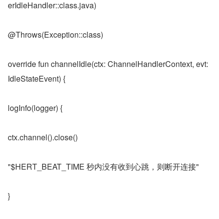
erIdleHandler::class.java)
@Throws(Exception::class)
override fun channelIdle(ctx: ChannelHandlerContext, evt: 
IdleStateEvent) {
logInfo(logger) {
ctx.channel().close()
"$HERT_BEAT_TIME 秒内没有收到心跳，则断开连接"
}