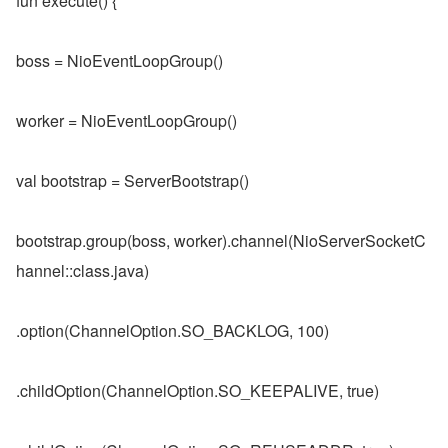
fun execute() {
boss = NioEventLoopGroup()
worker = NioEventLoopGroup()
val bootstrap = ServerBootstrap()
bootstrap.group(boss, worker).channel(NioServerSocketC
hannel::class.java)
.option(ChannelOption.SO_BACKLOG, 100)
.childOption(ChannelOption.SO_KEEPALIVE, true)