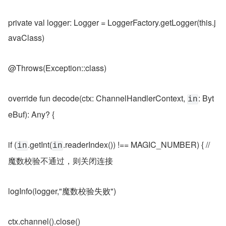
private val logger: Logger = LoggerFactory.getLogger(this.j
avaClass)
@Throws(Exception::class)
override fun decode(ctx: ChannelHandlerContext, 
: Byt
in
eBuf): Any? {
if (
.getInt(
.readerIndex()) !== MAGIC_NUMBER) { // 
in
in
魔数校验不通过，则关闭连接
logInfo(logger,"魔数校验失败")
ctx.channel().close()