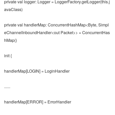
private val logger: Logger = LoggerFactory.getLogger(this.j
avaClass)
private val handlerMap: ConcurrentHashMap<Byte, Simpl
eChannelInboundHandler<out Packet>> = ConcurrentHas
hMap()
init {
handlerMap[LOGIN] = LoginHandler
......
handlerMap[ERROR] = ErrorHandler