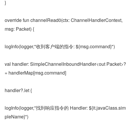
}
override fun channelRead0(ctx: ChannelHandlerContext, 
msg: Packet) {
logInfo(logger,"收到客户端的指令: ${msg.command}")
val handler: SimpleChannelInboundHandler<out Packet>? 
= handlerMap[msg.command]
handler?.let {
logInfo(logger,"找到响应指令的 Handler: ${it.javaClass.sim
pleName}")