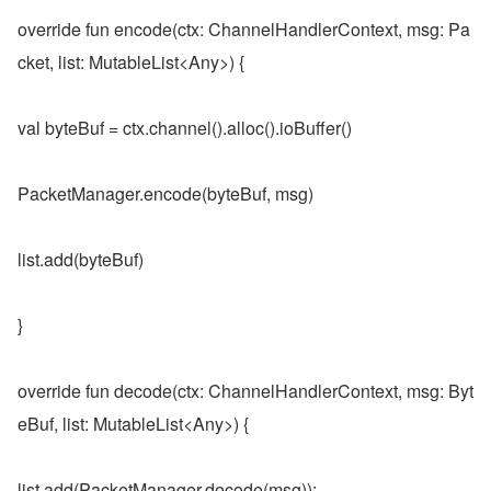
override fun encode(ctx: ChannelHandlerContext, msg: Pa
cket, list: MutableList<Any>) {
val byteBuf = ctx.channel().alloc().ioBuffer()
PacketManager.encode(byteBuf, msg)
list.add(byteBuf)
}
override fun decode(ctx: ChannelHandlerContext, msg: Byt
eBuf, list: MutableList<Any>) {
list.add(PacketManager.decode(msg));