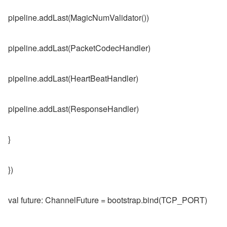
pipeline.addLast(MagicNumValidator())
pipeline.addLast(PacketCodecHandler)
pipeline.addLast(HeartBeatHandler)
pipeline.addLast(ResponseHandler)
}
})
val future: ChannelFuture = bootstrap.bind(TCP_PORT)