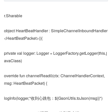
r.Sharable
object HeartBeatHandler : SimpleChannelInboundHandler
<HeartBeatPacket>(){
private val logger: Logger = LoggerFactory.getLogger(this.j
avaClass)
override fun channelRead0(ctx: ChannelHandlerContext, 
msg: HeartBeatPacket) {
logInfo(logger,"收到心跳包：${GsonUtils.toJson(msg)}")