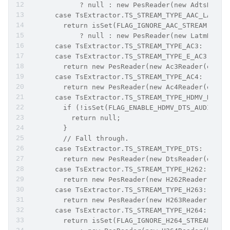
            ? null : new PesReader(new AdtsReade
      case TsExtractor.TS_STREAM_TYPE_AAC_LATM:
        return isSet(FLAG_IGNORE_AAC_STREAM)
            ? null : new PesReader(new LatmReade
      case TsExtractor.TS_STREAM_TYPE_AC3:
      case TsExtractor.TS_STREAM_TYPE_E_AC3:
        return new PesReader(new Ac3Reader(esInf
      case TsExtractor.TS_STREAM_TYPE_AC4:
        return new PesReader(new Ac4Reader(esInf
      case TsExtractor.TS_STREAM_TYPE_HDMV_DTS:
        if (!isSet(FLAG_ENABLE_HDMV_DTS_AUDIO_ST
          return null;
        }
        // Fall through.
      case TsExtractor.TS_STREAM_TYPE_DTS:
        return new PesReader(new DtsReader(esInf
      case TsExtractor.TS_STREAM_TYPE_H262:
        return new PesReader(new H262Reader(buil
      case TsExtractor.TS_STREAM_TYPE_H263:
        return new PesReader(new H263Reader(buil
      case TsExtractor.TS_STREAM_TYPE_H264:
        return isSet(FLAG_IGNORE_H264_STREAM) ? 