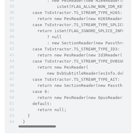
            : new PesReader(new H264Reader(build
                isSet(FLAG_ALLOW_NON_IDR_KEYFRAM
      case TsExtractor.TS_STREAM_TYPE_H265:
        return new PesReader(new H265Reader(buil
      case TsExtractor.TS_STREAM_TYPE_SPLICE_INF
        return isSet(FLAG_IGNORE_SPLICE_INFO_STR
            ? null
            : new SectionReader(new PassthroughS
      case TsExtractor.TS_STREAM_TYPE_ID3:
        return new PesReader(new Id3Reader());
      case TsExtractor.TS_STREAM_TYPE_DVBSUBS:
        return new PesReader(
            new DvbSubtitleReader(esInfo.dvbSubt
      case TsExtractor.TS_STREAM_TYPE_AIT:
        return new SectionReader(new Passthrough
      case 6:
        return new PesReader(new OpusReader());
      default:
        return null;
    }
  }