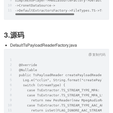
SimpleExoPlayer->MediaSourceFactory->DefaultMedi
->CronetDataSource->
->DefaultExtractorsFactory->FileTypes.TS->TsExtr
3.源码
DefaultTsPayloadReaderFactory.java
复制代码
  @Override
  @Nullable
  public TsPayloadReader createPayloadReader(int
    Log.e("cclin", String.format("createPayloadR
    switch (streamType) {
      case TsExtractor.TS_STREAM_TYPE_MPA:
      case TsExtractor.TS_STREAM_TYPE_MPA_LSF:
        return new PesReader(new MpegAudioReader
      case TsExtractor.TS_STREAM_TYPE_AAC_ADTS:
        return isSet(FLAG_IGNORE_AAC_STREAM)