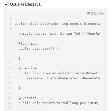
OpusReader.java
复制代码
public class OpusReader implements ElementaryStr
  private static final String TAG = "OpusReader"
  @Override
  public void seek() {
  }
  @Override
  public void createTracks(ExtractorOutput extra
      PesReader.TrackIdGenerator idGenerator) {
  }
  @Override
  public void packetStarted(long pesTimeUs, int 