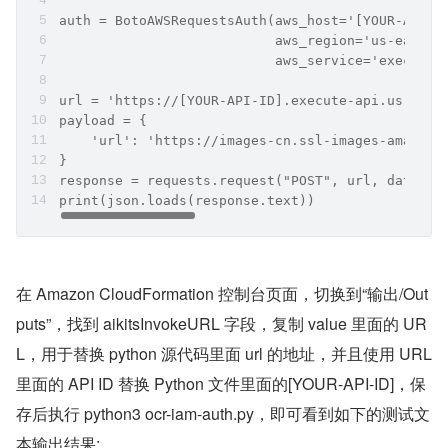
auth = BotoAWSRequestsAuth(aws_host='[YOUR-API-I
                           aws_region='us-east-1
                           aws_service='execute-
url = 'https://[YOUR-API-ID].execute-api.us-east
payload = {
    'url': 'https://images-cn.ssl-images-amazon.
}
response = requests.request("POST", url, data=js
print(json.loads(response.text))
在 Amazon CloudFormation 控制台页面，切换到“输出/Out
puts”，找到 aikitsInvokeURL 字段，复制 value 里面的 UR
L，用于替换 python 源代码里面 url 的地址，并且使用 URL 
里面的 API ID 替换 Python 文件里面的[YOUR-API-ID]，保
存后执行 python3 ocr-iam-auth.py，即可看到如下的测试文
本输出结果: