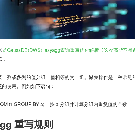
《
GaussDB(DWS) lazyagg查询重写优化解析【这次高斯不是
O 。
某一列或多列的值分组，值相等的为一组。聚集操作是一种常见
泛的使用。例如如下语句：
) FROM t1 GROUP BY a; -- 按 a 分组并计算分组内重复值的个数
Agg 重写规则