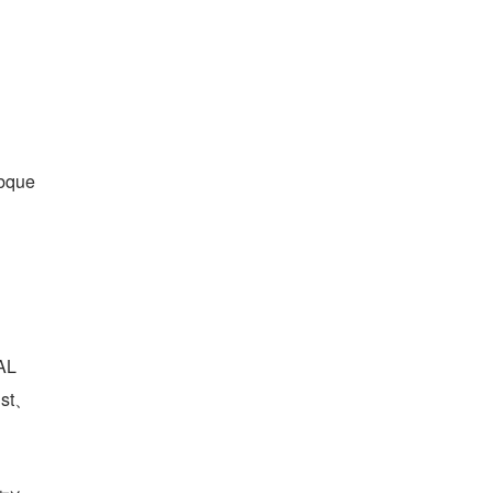
que
AL
st、