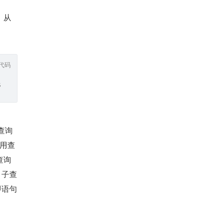
，从
代码
S s, t2 WHERE s.b=t2.b GROUP BY t2.b;
查询
利用查
查询
，子查
即语句