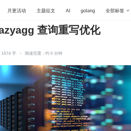
全部标签

月更活动
主题征文
AI
golang
azyagg 查询重写优化
penHarmony
算法
学习方法
Web3.0
高
程序员
运维
深度思考
低代码
redis
1574 字
阅读完需：约 5 分钟