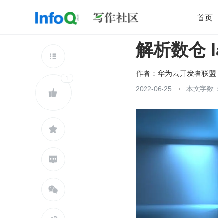
首页
解析数仓 l
移动开发
Java
开源
架构
O

前端
AI
大数据
团队管理
作者：
华为云开发者联盟
1
查看更多
2022-06-25
本文字数：




