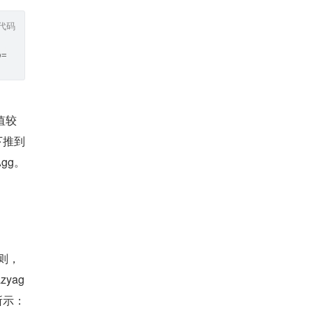
代码
b=t2.b GROUP BY t2.b;
值较
推到 
Agg。
规则，
zyag
所示：