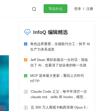
登录
注册

写点什么
效工作
数据库
Python
音视频
InfoQ 编辑精选
golang
微服务架构
flutter
角色边界重塑，全栈取代分工：快手 AI
1
生产力体系成形
Jeff Dean 离职前最后一次对话：我低
2
估了 AI，也看清了创业者的唯一生路
MCP 迎来最大更新：重回上古时代
3
HTTP
Claude Code 之父：每半年清空一次
4
claude.md、skills 和 hooks，模型自
己会想办法
近 300 万人围观卡帕西亲测 Opus 5：
5