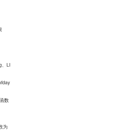
限
、LI
day 
 函数
数为 