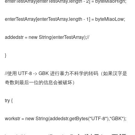
enterTestArray[enterTestArray.length - 2] = byteMiaoHigh;
enterTestArray[enterTestArray.length - 1] = byteMiaoLow;
addedstr = new String(enterTestArray);//
}
//使用 UTF-8 -> GBK 进行暴力不科学的转码（如果汉字是
奇数则最后一位的信息会被破坏）
try {
workstr = new String(addedstr.getBytes("UTF-8"),"GBK");