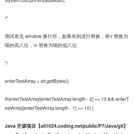
System.out.println(addedstr);
/*
测试有无 window 换行符，如果有则进行替换，将\r 替换为
喵的高八位，\n 替换为喵的低八位
*/
enterTestArray = str.getBytes();
if(enterTestArray[enterTestArray.length - 2] == 13 && enterT
estArray[enterTestArray.length - 1] == 10) {
Java 开源项目【ali1024.coding.net/public/P7/Java/git】