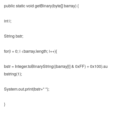
public static void getBinary(byte[] barray) {
int i;
String bstr;
for(i = 0; i <barray.length; i++){
bstr = Integer.toBinaryString((barray[i] & 0xFF) + 0x100).su
bstring(1);
System.out.print(bstr+" ");
}