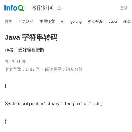

登录
首页
月更活动
主题征文
AI
golang
移动开发
Java
开源
Java 字符串转码
作者：
爱好编程进阶
2022-04-20
本文字数：1412 字
阅读完需：约 5 分钟
}
System.out.println("|binary|"+length+" bit "+str);
}