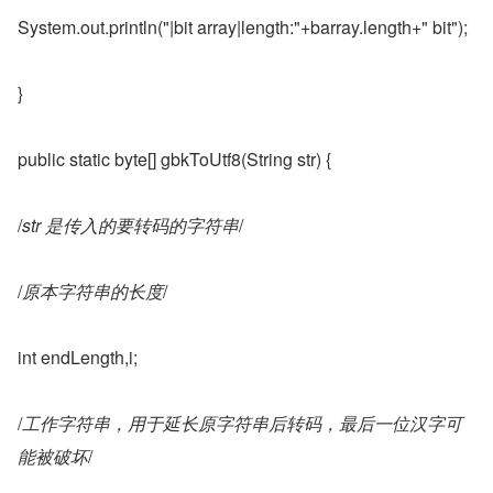
System.out.println("|bit array|length:"+barray.length+" bit");
}
public static byte[] gbkToUtf8(String str) {
/
str 是传入的要转码的字符串
/
/
原本字符串的长度
/
int endLength,i;
/
工作字符串，用于延长原字符串后转码，最后一位汉字可
能被破坏
/