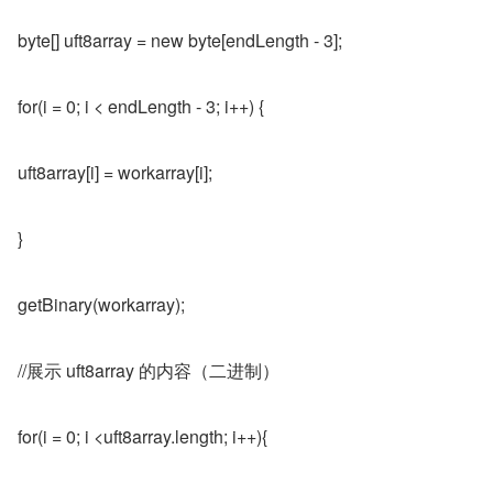
byte[] uft8array = new byte[endLength - 3];
for(i = 0; i < endLength - 3; i++) {
uft8array[i] = workarray[i];
}
getBinary(workarray);
//展示 uft8array 的内容（二进制）
for(i = 0; i <uft8array.length; i++){