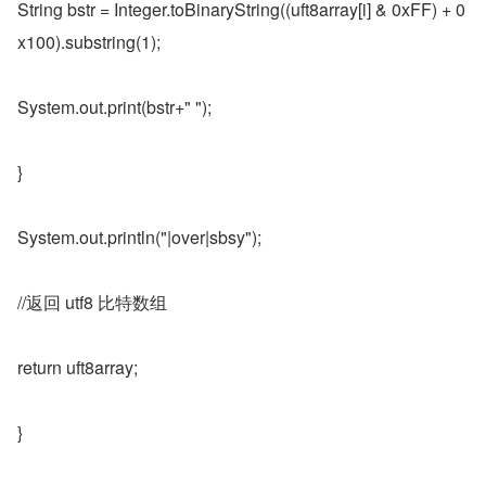
String bstr = Integer.toBinaryString((uft8array[i] & 0xFF) + 0
x100).substring(1);
System.out.print(bstr+" ");
}
System.out.println("|over|sbsy");
//返回 utf8 比特数组
return uft8array;
}