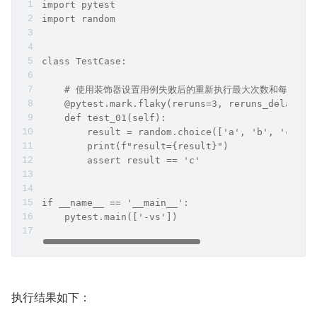
import pytest
import random
class TestCase:
    # 使用装饰器设置用例失败后的重新执行最大次数和每次执
    @pytest.mark.flaky(reruns=3, reruns_delay=1)
    def test_01(self):
        result = random.choice(['a', 'b', 'c', '
        print(f"result={result}")
        assert result == 'c'
if __name__ == '__main__':
    pytest.main(['-vs'])
执行结果如下：