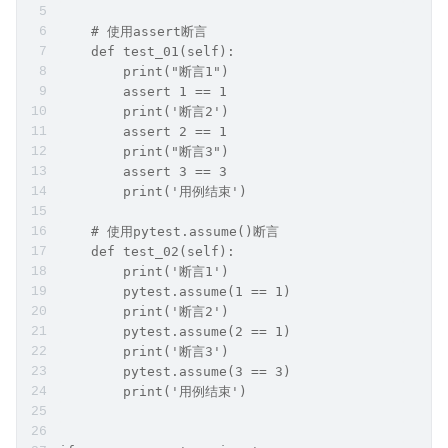
    # 使用assert断言
    def test_01(self):
        print("断言1")
        assert 1 == 1
        print('断言2')
        assert 2 == 1
        print("断言3")
        assert 3 == 3
        print('用例结束')
    # 使用pytest.assume()断言
    def test_02(self):
        print('断言1')
        pytest.assume(1 == 1)
        print('断言2')
        pytest.assume(2 == 1)
        print('断言3')
        pytest.assume(3 == 3)
        print('用例结束')