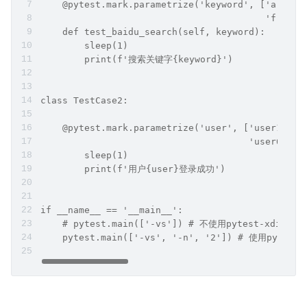
    @pytest.mark.parametrize('keyword', ['a', 'b
                                         'f', 'g
    def test_baidu_search(self, keyword):
        sleep(1)
        print(f'搜索关键字{keyword}')
class TestCase2:
    @pytest.mark.parametrize('user', ['user1', '
                                      'user6', '
        sleep(1)
        print(f'用户{user}登录成功')
if __name__ == '__main__':
    # pytest.main(['-vs']) # 不使用pytest-xdist运
    pytest.main(['-vs', '-n', '2']) # 使用pytest