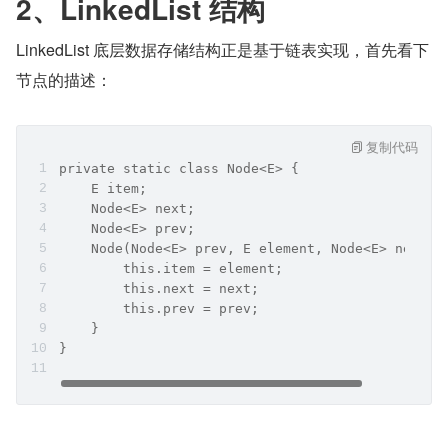
2、LinkedList 结构
LinkedList 底层数据存储结构正是基于链表实现，首先看下
节点的描述：
复制代码
private static class Node<E> {
    E item;
    Node<E> next;
    Node<E> prev;
    Node(Node<E> prev, E element, Node<E> next) 
        this.item = element;
        this.next = next;
        this.prev = prev;
    }
}