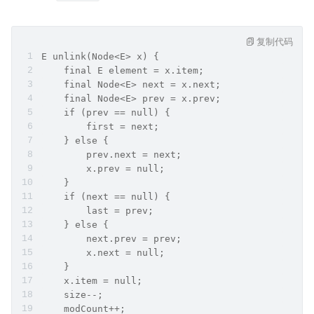
复制代码
E unlink(Node<E> x) {
    final E element = x.item;
    final Node<E> next = x.next;
    final Node<E> prev = x.prev;
    if (prev == null) {
        first = next;
    } else {
        prev.next = next;
        x.prev = null;
    }
    if (next == null) {
        last = prev;
    } else {
        next.prev = prev;
        x.next = null;
    }
    x.item = null;
    size--;
    modCount++;