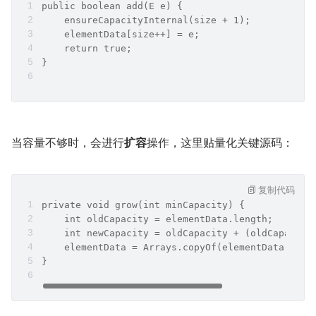
public boolean add(E e) {
    ensureCapacityInternal(size + 1);
    elementData[size++] = e;
    return true;
}
当容量不够时，会进行
扩容
操作，这里贴量化关键源码：
复制代码
private void grow(int minCapacity) {
    int oldCapacity = elementData.length;
    int newCapacity = oldCapacity + (oldCapacity
    elementData = Arrays.copyOf(elementData, new
}