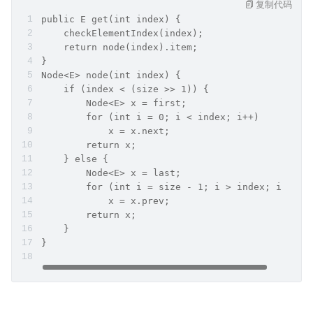
复制代码
public E get(int index) {
    checkElementIndex(index);
    return node(index).item;
}
Node<E> node(int index) {
    if (index < (size >> 1)) {
        Node<E> x = first;
        for (int i = 0; i < index; i++)
            x = x.next;
        return x;
    } else {
        Node<E> x = last;
        for (int i = size - 1; i > index; i--)
            x = x.prev;
        return x;
    }
}