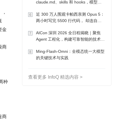
claude.md、skills 和 hooks，模型自
己会想办法
），
近 300 万人围观卡帕西亲测 Opus 5：
6
账
两小时写完 5500 行代码， 却连自己
写的游戏都玩不了
资金
AICon 深圳 2026 全日程揭晓｜聚焦
7
Agent 工程化，构建可靠智能的技术路
级商
径
Ming-Flash-Omni：全模态统一大模型
8
的关键技术与实践
查看更多 InfoQ 精选内容 >
两种
连商