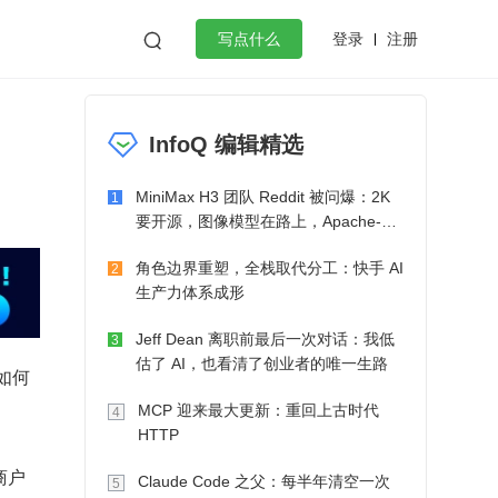
登录
注册

写点什么
效工作
数据库
Python
音视频
InfoQ 编辑精选
golang
微服务架构
flutter
MiniMax H3 团队 Reddit 被问爆：2K
1
要开源，图像模型在路上，Apache-2.0
也在考虑了
角色边界重塑，全栈取代分工：快手 AI
2
生产力体系成形
Jeff Dean 离职前最后一次对话：我低
3
估了 AI，也看清了创业者的唯一生路
如何
MCP 迎来最大更新：重回上古时代
4
HTTP
商户
Claude Code 之父：每半年清空一次
5