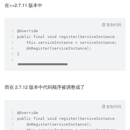
在<=2.7.11 版本中
复制代码
@Override
public final void register(ServiceInstance servi
    this.serviceInstance = serviceInstance;
    doRegister(serviceInstance);
}
而在 2.7.12 版本中代码顺序被调整成了
复制代码
@Override
public final void register(ServiceInstance servi
    doRegister(serviceInstance);