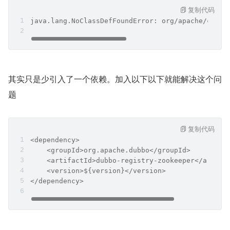
复制代码
java.lang.NoClassDefFoundError: org/apache/curat
其实只是少引入了一个依赖。加入以下以下就能解决这个问
题
复制代码
<dependency>
    <groupId>org.apache.dubbo</groupId>
    <artifactId>dubbo-registry-zookeeper</artifa
    <version>${version}</version>
</dependency>