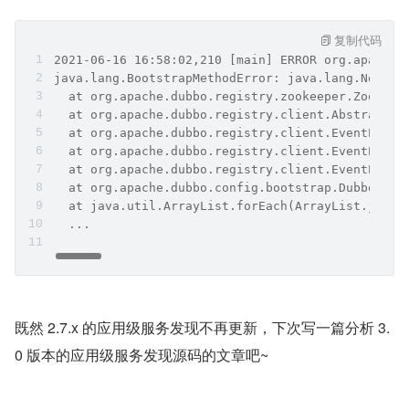
复制代码
2021-06-16 16:58:02,210 [main] ERROR org.apache.
java.lang.BootstrapMethodError: java.lang.NoClas
  at org.apache.dubbo.registry.zookeeper.Zookeep
  at org.apache.dubbo.registry.client.AbstractSe
  at org.apache.dubbo.registry.client.EventPubli
  at org.apache.dubbo.registry.client.EventPubli
  at org.apache.dubbo.registry.client.EventPubli
  at org.apache.dubbo.config.bootstrap.DubboBoot
  at java.util.ArrayList.forEach(ArrayList.java:
  ...
既然 2.7.x 的应用级服务发现不再更新，下次写一篇分析 3.
0 版本的应用级服务发现源码的文章吧~