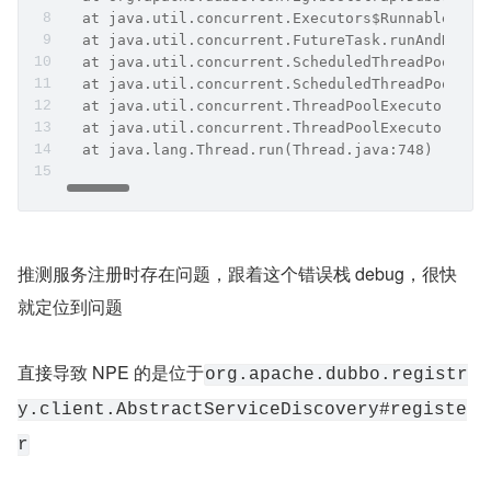
  at java.util.concurrent.Executors$RunnableAdap
  at java.util.concurrent.FutureTask.runAndReset
  at java.util.concurrent.ScheduledThreadPoolExe
  at java.util.concurrent.ScheduledThreadPoolExe
  at java.util.concurrent.ThreadPoolExecutor.run
  at java.util.concurrent.ThreadPoolExecutor$Wor
  at java.lang.Thread.run(Thread.java:748)
推测服务注册时存在问题，跟着这个错误栈 debug，很快
就定位到问题
直接导致 NPE 的是位于
org.apache.dubbo.registr
y.client.AbstractServiceDiscovery#registe
r