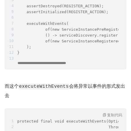
    assertDestroyed(REGISTER_ACTION);
    assertInitialized(REGISTER_ACTION);
    executeWithEvents(
            of(new ServiceInstancePreRegisteredE
            () -> serviceDiscovery.register(serv
            of(new ServiceInstanceRegisteredEven
    );
}
而这个
会将异常以事件的形式发出
executeWithEvents
去
复制代码
protected final void executeWithEvents(Optional<
                                       Throwable