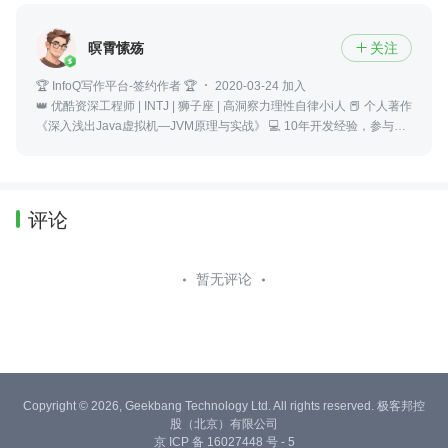
暝霄愫殇
关注

🏆 InfoQ写作平台-签约作者 🏆
2020-03-24 加入
👑 优酷资深工程师 | INTJ | 狮子座 | 高洞察力理性自律小i人 📕 个人著作
《深入浅出Java虚拟机—JVM原理与实战》 💻 10年开发经验，参与过
多个大型互联网项目，定期分享技术干货和项目经验
评论
暂无评论
Copyright © 2026, Geekbang Technology Ltd. All rights reserved. 极客邦控
股（北京）有限公司
京 ICP 备 16027448 号 - 5