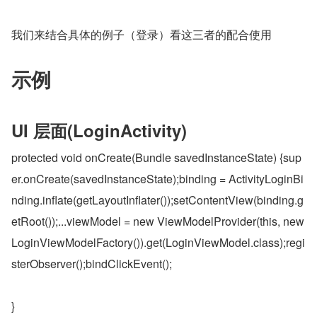
我们来结合具体的例子（登录）看这三者的配合使用
示例
UI 层面(LoginActivity)
protected void onCreate(Bundle savedInstanceState) {sup
er.onCreate(savedInstanceState);binding = ActivityLoginBi
nding.inflate(getLayoutInflater());setContentView(binding.g
etRoot());...viewModel = new ViewModelProvider(this, new 
LoginViewModelFactory()).get(LoginViewModel.class);regi
sterObserver();bindClickEvent();
}