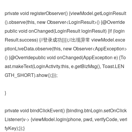
private void registerObserver() {viewModel.getLoginResult
().observe(this, new Observer<LoginResult>() {@Override
public void onChanged(LoginResult loginResult) {if (login
Result.success) {//登录成功}}});//出现异常 viewModel.exce
ptionLiveData.observe(this, new Observer<AppException>
() {@Overridepublic void onChanged(AppException e) {To
ast.makeText(LoginActivity.this, e.getBizMsg(), Toast.LEN
GTH_SHORT).show();}});
}
private void bindClickEvent() {binding.btnLogin.setOnClick
Listener(v-> {viewModel.login(phone, pwd, verifyCode, veri
fyKey);});}