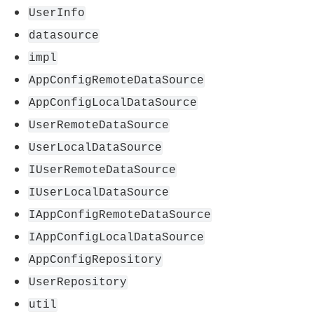
UserInfo
datasource
impl
AppConfigRemoteDataSource
AppConfigLocalDataSource
UserRemoteDataSource
UserLocalDataSource
IUserRemoteDataSource
IUserLocalDataSource
IAppConfigRemoteDataSource
IAppConfigLocalDataSource
AppConfigRepository
UserRepository
util