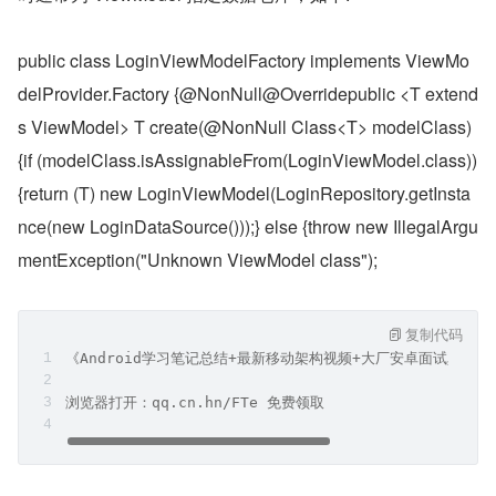
public class LoginViewModelFactory implements ViewMo
delProvider.Factory {@NonNull@Overridepublic <T extend
s ViewModel> T create(@NonNull Class<T> modelClass) 
{if (modelClass.isAssignableFrom(LoginViewModel.class)) 
{return (T) new LoginViewModel(LoginRepository.getInsta
nce(new LoginDataSource()));} else {throw new IllegalArgu
mentException("Unknown ViewModel class");
复制代码
《Android学习笔记总结+最新移动架构视频+大厂安卓面试真题
浏览器打开：qq.cn.hn/FTe 免费领取