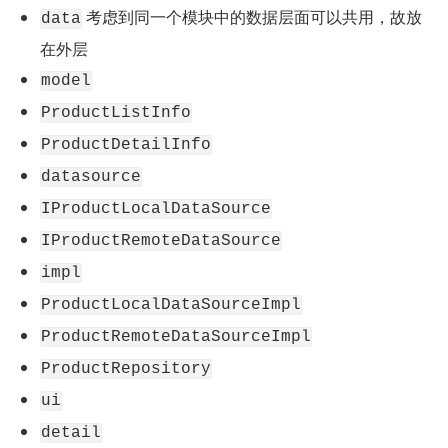
 考虑到同一个模块中的数据层面可以共用，故放
data
在外层
model
ProductListInfo
ProductDetailInfo
datasource
IProductLocalDataSource
IProductRemoteDataSource
impl
ProductLocalDataSourceImpl
ProductRemoteDataSourceImpl
ProductRepository
ui
detail