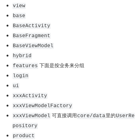
view
base
BaseActivity
BaseFragment
BaseViewModel
hybrid
 下面是按业务来分组
features
login
ui
xxxActivity
xxxViewModelFactory
 可直接调用
里的
xxxViewModel
core/data
UserRe
pository
product