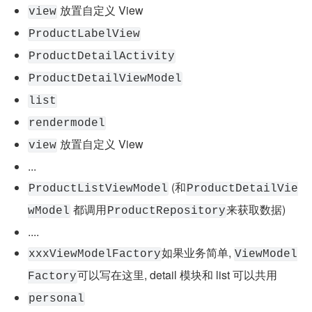
 放置自定义 View
view
ProductLabelView
ProductDetailActivity
ProductDetailViewModel
list
rendermodel
 放置自定义 View
view
...
 (和
ProductListViewModel
ProductDetailVie
 都调用
来获取数据)
wModel
ProductRepository
....
如果业务简单, 
xxxViewModelFactory
ViewModel
可以写在这里, detail 模块和 list 可以共用
Factory
personal