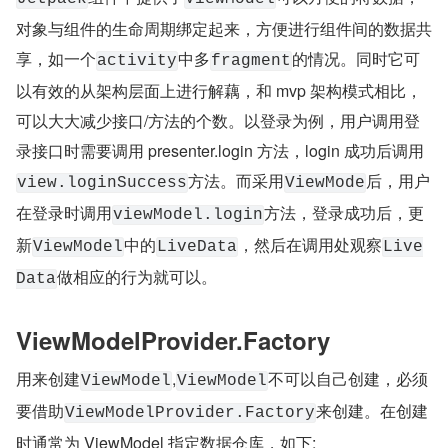
对象与组件的生命周期绑定起来，方便进行组件间的数据共
享，如一个
中多
的情况。同时它可
activity
fragment
以有效的从架构层面上进行解藕，和 mvp 架构模式相比，
可以大大减少接口/方法的个数。以登录为例，用户调用登
录接口时需要调用 presenter.login 方法，login 成功后调用 
方法。而采用
后，用户
view.loginSuccess
ViewMode
在登录时调用
方法，登录成功后，更
viewModel.login
新
中的
，然后在调用处观察
ViewModel
LiveData
Live
做相应的行为就可以。
Data
ViewModelProvider.Factory
用来创建
,
不可以自己创建，必须
ViewModel
ViewModel
要借助
来创建。在创建
ViewModelProvider.Factory
时通常为 ViewModel 指定数据仓库，如下: