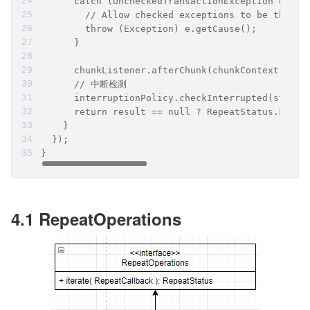
      catch (UncheckedTransactionException e) {
        // Allow checked exceptions to be thrown
        throw (Exception) e.getCause();
      }
      chunkListener.afterChunk(chunkContext);
      // 中断检测
      interruptionPolicy.checkInterrupted(stepEx
      return result == null ? RepeatStatus.FINIS
    }    
  });
}
4.1 RepeatOperations