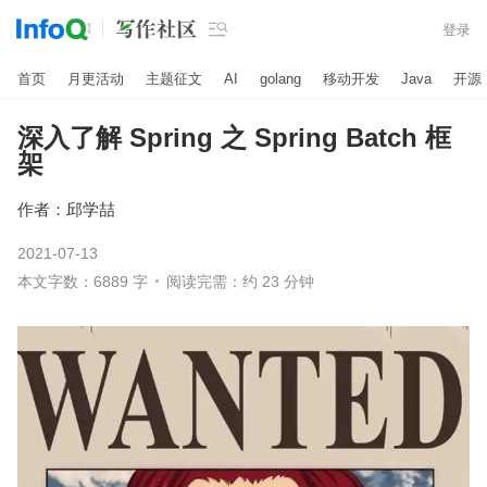

登录
首页
月更活动
主题征文
AI
golang
移动开发
Java
开源
深入了解 Spring 之 Spring Batch 框
架
作者：
邱学喆
2021-07-13
本文字数：6889 字
阅读完需：约 23 分钟