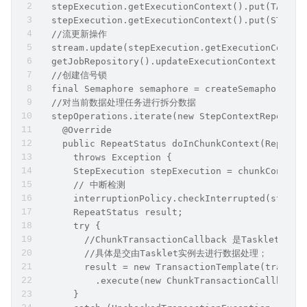
  stepExecution.getExecutionContext().put(TASKLE
  stepExecution.getExecutionContext().put(STEP_T
  //流更新操作
  stream.update(stepExecution.getExecutionContex
  getJobRepository().updateExecutionContext(step
  //创建信号锁
  final Semaphore semaphore = createSemaphore();
  //对当前数据处理任务进行拆分数据
  stepOperations.iterate(new StepContextRepeatCa
    @Override
    public RepeatStatus doInChunkContext(RepeatC
      throws Exception {      
      StepExecution stepExecution = chunkContext
      // 中断检测
      interruptionPolicy.checkInterrupted(stepEx
      RepeatStatus result;
      try {
        //ChunkTransactionCallback 是TaskletSt
        //具体是交由Tasklet实例去进行数据处理；
        result = new TransactionTemplate(transac
          .execute(new ChunkTransactionCallback(
      }