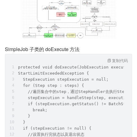
SimpleJob 子类的 doExecute 方法
复制代码
protected void doExecute(JobExecution execution)
StartLimitExceededException {  
  StepExecution stepExecution = null;
  for (Step step : steps) {
    //遍历集合中的step，通过StepHandler去执行Step
    stepExecution = handleStep(step, execution);
    if (stepExecution.getStatus() != BatchStatus
      break;
    }
  }
  if (stepExecution != null) {
    //设置执行完状态以及退出状态