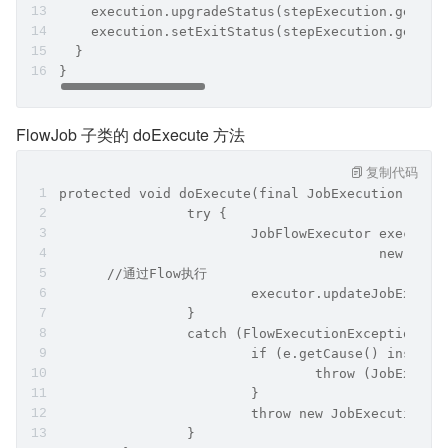
    execution.upgradeStatus(stepExecution.getSta
    execution.setExitStatus(stepExecution.getExi
  }
}
FlowJob 子类的 doExecute 方法
复制代码
protected void doExecute(final JobExecution exec
		try {
			JobFlowExecutor execut
					new 
      //通过Flow执行
			executor.updateJobExec
		}
		catch (FlowExecutionException e)
			if (e.getCause() instan
				throw (JobExec
			}
			throw new JobExecution
		}