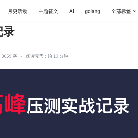
全部标签

月更活动
主题征文
AI
golang
记录
penHarmony
算法
学习方法
Web3.0
高
程序员
运维
深度思考
低代码
redis
3059 字
阅读完需：约 10 分钟