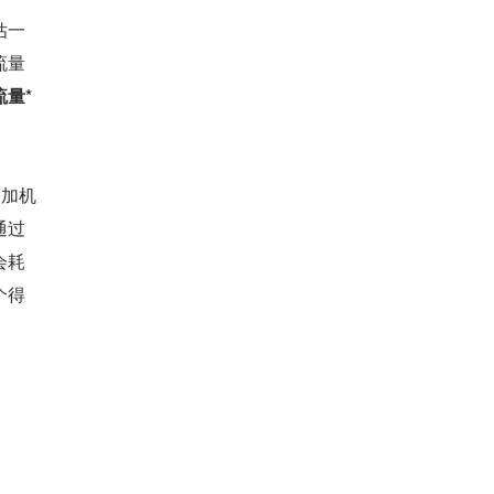
估一
流量
量*
增加机
通过
会耗
个得