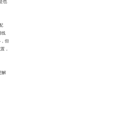
但是也
配
用线
小，但
配置，
想解