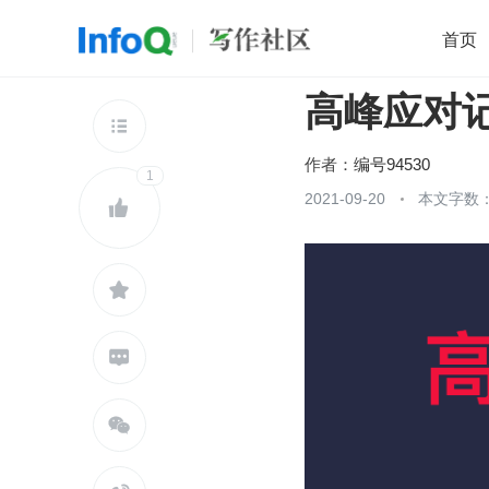
首页
高峰应对
移动开发
Java
开源
架构
O

前端
AI
大数据
团队管理
作者：
编号94530
1
查看更多
2021-09-20
本文字数：




