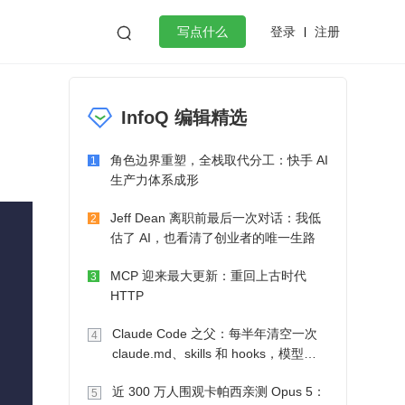
登录
注册

写点什么
效工作
数据库
Python
音视频
InfoQ 编辑精选
golang
微服务架构
flutter
角色边界重塑，全栈取代分工：快手 AI
1
生产力体系成形
Jeff Dean 离职前最后一次对话：我低
2
估了 AI，也看清了创业者的唯一生路
MCP 迎来最大更新：重回上古时代
3
HTTP
Claude Code 之父：每半年清空一次
4
claude.md、skills 和 hooks，模型自
己会想办法
近 300 万人围观卡帕西亲测 Opus 5：
5