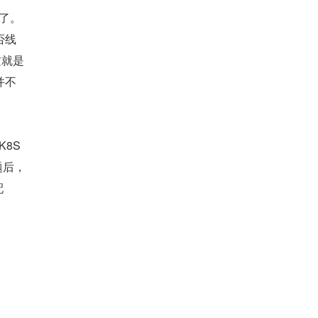
了。
否线
这就是
并不
8S 
题后，
配