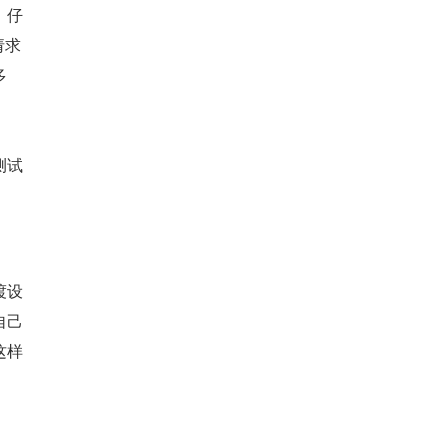
。仔
请求
多
测试
渡设
自己
这样