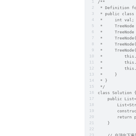
/**
 * Definition f
 * public class
 *     int val;
 *     TreeNode
 *     TreeNode
 *     TreeNode
 *     TreeNode
 *     TreeNode
 *         this
 *         this
 *         this
 *     }
 * }
 */
class Solution 
    public List
        List<St
        constru
        return 
    }
    // 自顶向下遍