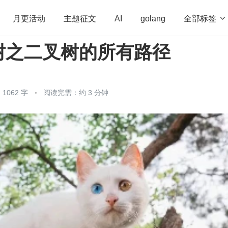
全部标签

月更活动
主题征文
AI
golang
树之二叉树的所有路径
penHarmony
算法
学习方法
Web3.0
高
程序员
运维
深度思考
低代码
redis
1062 字
阅读完需：约 3 分钟