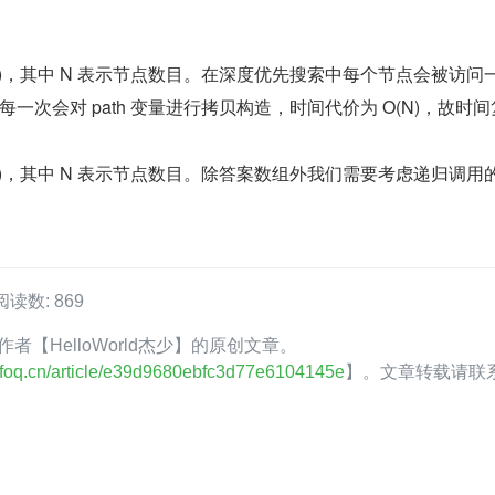
2)，其中 N 表示节点数目。在深度优先搜索中每个节点会被访问
一次会对 path 变量进行拷贝构造，时间代价为 O(N)，故时
2)，其中 N 表示节点数目。除答案数组外我们需要考虑递归调用
阅读数: 869
Q 作者【HelloWorld杰少】的原创文章。
.infoq.cn/article/e39d9680ebfc3d77e6104145e
】。文章转载请联