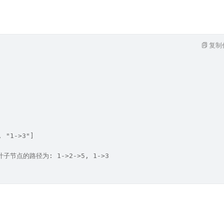
复制
, "1->3"]
节点的路径为: 1->2->5, 1->3