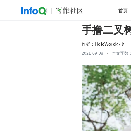
首页
手撸二叉
移动开发
Java
开源
架构
O
前端
AI
大数据
团队管理
作者：
HelloWorld杰少
查看更多
2021-09-08
本文字数：
