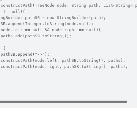
 constructPath(TreeNode node, String path, List<String> 
e != null){
ingBuilder pathSB = new StringBuilder(path);
hSB.append(Integer.toString(node.val));
(node.left == null && node.right == null){
 paths.add(pathSB.toString());
e {
 pathSB.append("->");
 constructPath(node.left, pathSB.toString(), paths);
 constructPath(node.right, pathSB.toString(), paths);