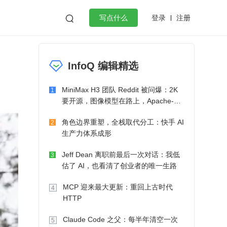
登录
注册

写点什么
效工作
数据库
Python
音视频
InfoQ 编辑精选
golang
微服务架构
flutter
MiniMax H3 团队 Reddit 被问爆：2K
1
要开源，图像模型在路上，Apache-2.0
也在考虑了
角色边界重塑，全栈取代分工：快手 AI
2
生产力体系成形
Jeff Dean 离职前最后一次对话：我低
3
估了 AI，也看清了创业者的唯一生路
MCP 迎来最大更新：重回上古时代
4
HTTP
Claude Code 之父：每半年清空一次
5