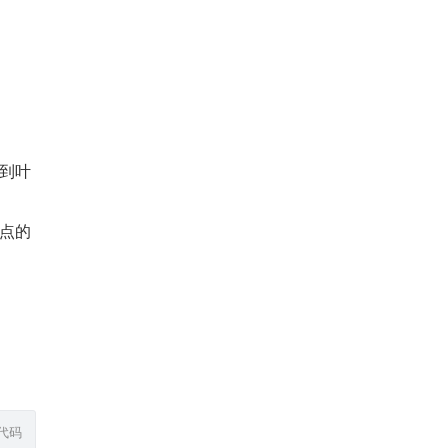
到叶
点的
代码