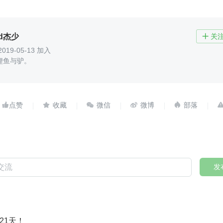
ld杰少
关

2019-05-13 加入
鲤鱼与驴。





发
21天！