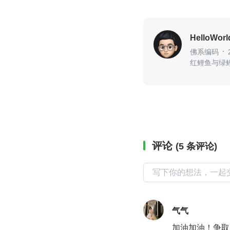
HelloWor
佛系编码
红鲤鱼与绿
评论
(5 条评论)
气气
加油加油！争取