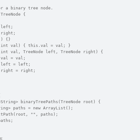
or a binary tree node.
 TreeNode {
 left;
 right;
() {}
(int val) { this.val = val; }
(int val, TreeNode left, TreeNode right) {
.val = val;
.left = left;
.right = right;
{
<String> binaryTreePaths(TreeNode root) {
ring> paths = new ArrayList();
ctPath(root, "", paths);
paths;
历