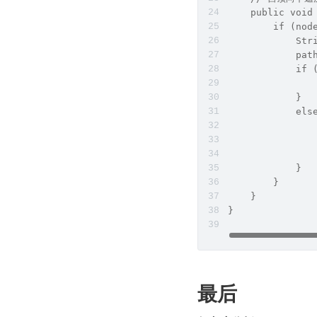
    public void
        if (nod
            Str
            pat
            if 
               
            }
            els
               
               
               
            }
        } 
    }
}
最后