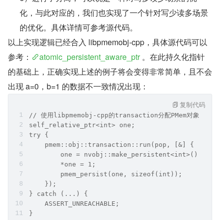
化，与此对应的，我们也实现了一个针对写少读多场景
的优化。具体详情可参考源代码。
以上实现逻辑已经合入 libpmemobj-cpp，具体源代码可以
参考：
atomic_persistent_aware_ptr
 。在此持久化指针
的基础上，正确实现上述的例子将会变得非常简单，且不会
出现 a=0，b=1 的数据不一致情况出现： 
复制代码
// 使用libpmemobj-cpp的transaction分配PMem对象可
self_relative_ptr<int> one;
try {
    pmem::obj::transaction::run(pop, [&] {
        one = nvobj::make_persistent<int>(); 
        *one = 1;                              
        pmem_persist(one, sizeof(int));       
    });
} catch (...) {
    ASSERT_UNREACHABLE;
}