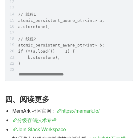
// 线程1
atomic_persistent_aware_ptr<int> a;
a.store(one);                                
// 线程2
atomic_persistent_aware_ptr<int> b;
if (*(a.load()) == 1) {                      
    b.store(one);
}
四、阅读更多
MemArk 社区官网：
https://memark.io/
分级存储技术专栏
Join Slack Workspace