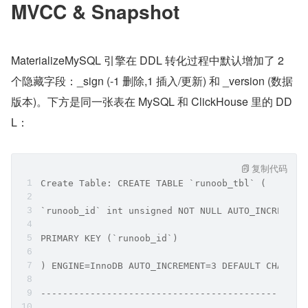
MVCC & Snapshot
MaterializeMySQL 引擎在 DDL 转化过程中默认增加了 2 
个隐藏字段：_sign (-1 删除,1 插入/更新) 和 _version (数据
版本)。下方是同一张表在 MySQL 和 ClickHouse 里的 DD
L：
复制代码
Create Table: CREATE TABLE `runoob_tbl` (
`runoob_id` int unsigned NOT NULL AUTO_INCREMENT
PRIMARY KEY (`runoob_id`)
) ENGINE=InnoDB AUTO_INCREMENT=3 DEFAULT CHARSET
------------------------------------------------