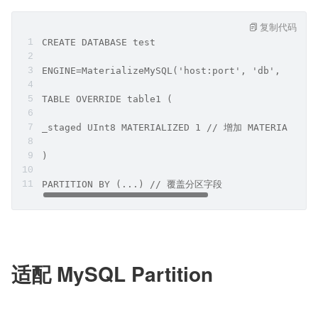
复制代码
CREATE DATABASE test
ENGINE=MaterializeMySQL('host:port', 'db', 'user
TABLE OVERRIDE table1 (
_staged UInt8 MATERIALIZED 1 // 增加 MATERIALIZ
)
PARTITION BY (...) // 覆盖分区字段
适配 MySQL Partition