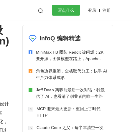
登录
注册

写点什么
设
效工作
数据库
Python
音视频
n)
InfoQ 编辑精选
golang
微服务架构
flutter
MiniMax H3 团队 Reddit 被问爆：2K
1
要开源，图像模型在路上，Apache-2.0
也在考虑了
角色边界重塑，全栈取代分工：快手 AI
2
生产力体系成形
Jeff Dean 离职前最后一次对话：我低
3
估了 AI，也看清了创业者的唯一生路
码设计
MCP 迎来最大更新：重回上古时代
4
靠
HTTP
化，
Claude Code 之父：每半年清空一次
5
可以