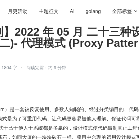
全部标签

月更活动
主题征文
AI
golang
2022 年 05 月 二十三种
penHarmony
算法
学习方法
Web3.0
高
)- 代理模式 (Proxy Patter
程序员
运维
深度思考
低代码
redis
1804 字
阅读完需：约 6 分钟
pattern）是一套被反复使用、多数人知晓的、经过分类编目的、代
模式是为了可重用代码、让代码更容易被他人理解、保证代码可
模式于己于他人于系统都是多赢的，设计模式使代码编制真正工程
基石，如同大厦的一块块砖石一样。项目中合理的运用设计模式