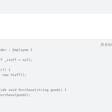
复制
ader : Employee {
ff _staff = null;
er() {
= new Staff();
ride void Purchase(string goods) {
Purchase(goods);