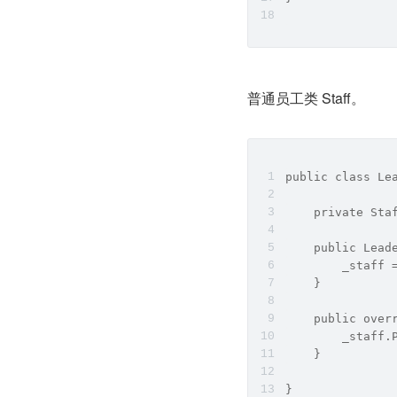
普通员工类 Staff。
public class Le
    private Sta
    public Lead
        _staff 
    }
    public over
        _staff.
    }
}