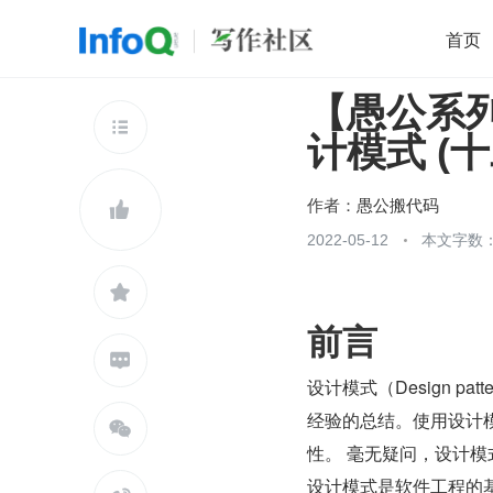
首页
【愚公系列】
移动开发
Java
开源
架构
O

计模式 (十二
前端
AI
大数据
团队管理
查看更多

作者：
愚公搬代码

2022-05-12
本文字数：

前言

设计模式（Design 
经验的总结。使用设计

性。 毫无疑问，设计
设计模式是软件工程的