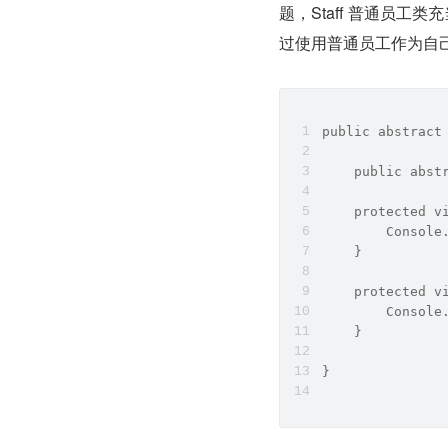
题，Staff 普通员
过使用普通员工作为自
public abstract
    public abst
    protected v
        Console
    }
    protected v
        Console
    }
}