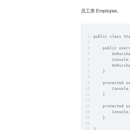
员工类 Employee。
public class St
    public over
        OnPurch
        Console
        OnPurch
    }
    protected o
        Console
    }
    protected o
        Console
    }
}