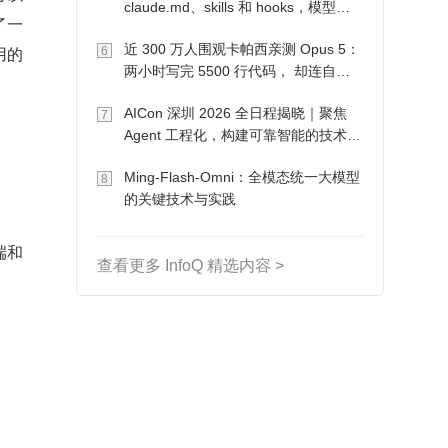
claude.md、skills 和 hooks，模型自
了一
己会想办法
近 300 万人围观卡帕西亲测 Opus 5：
用的
6
两小时写完 5500 行代码， 却连自己
写的游戏都玩不了
AICon 深圳 2026 全日程揭晓｜聚焦
7
Agent 工程化，构建可靠智能的技术路
径
Ming-Flash-Omni：全模态统一大模型
8
的关键技术与实践
端和
查看更多 InfoQ 精选内容 >