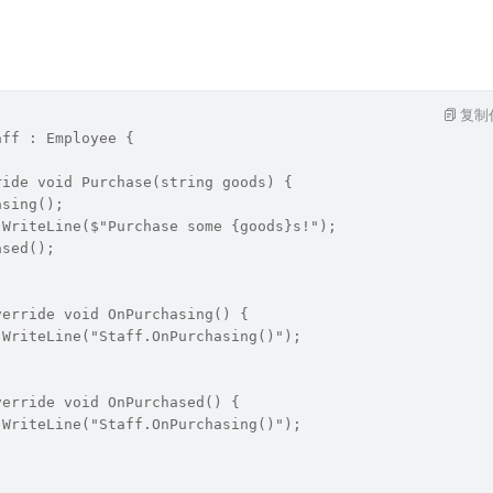
复制
aff : Employee {
ride void Purchase(string goods) {
asing();
.WriteLine($"Purchase some {goods}s!");
ased();
verride void OnPurchasing() {
.WriteLine("Staff.OnPurchasing()");
verride void OnPurchased() {
.WriteLine("Staff.OnPurchasing()");