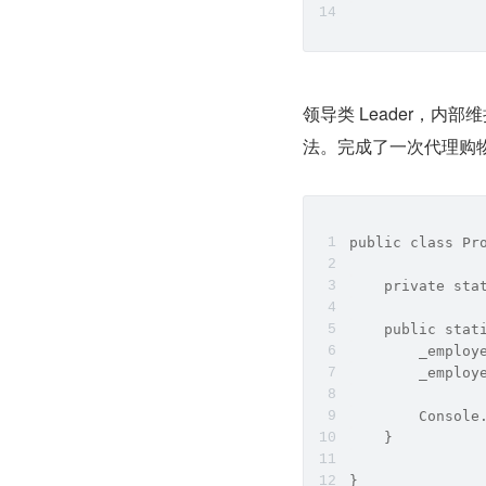
领导类 Leader，内
法。完成了一次代理购
public class Pr
    private sta
    public stat
        _employ
        _employ
        Console
    }
}