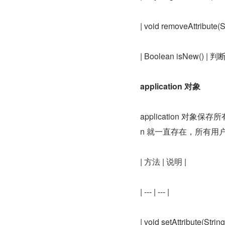
| void removeAttribu
| Boolean isNew()
application 对象
application 对
n 就一直存在，所有用户都
| 方法 | 说明 |
| --- | --- |
| void setAttribute