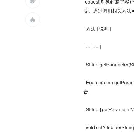

request 对象封装
等。通过调用相关方法

| 方法 | 说明 |
| --- | --- |
| String getParamet
| Enumeration g
合 |
| String[] getParam
| void setAttribtue(