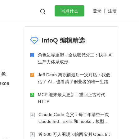
登录
注册

写点什么
效工作
数据库
Python
音视频
InfoQ 编辑精选
golang
微服务架构
flutter
角色边界重塑，全栈取代分工：快手 AI
1
生产力体系成形
对象
Jeff Dean 离职前最后一次对话：我低
2
估了 AI，也看清了创业者的唯一生路
exce
MCP 迎来最大更新：重回上古时代
3
HTTP
Claude Code 之父：每半年清空一次
4
claude.md、skills 和 hooks，模型自
己会想办法
近 300 万人围观卡帕西亲测 Opus 5：
5