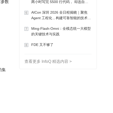
求参数
两小时写完 5500 行代码， 却连自己
写的游戏都玩不了
AICon 深圳 2026 全日程揭晓｜聚焦
6
Agent 工程化，构建可靠智能的技术路
径
Ming-Flash-Omni：全模态统一大模型
7
的关键技术与实践
FDE 又不够了
8
查看更多 InfoQ 精选内容 >
称的集