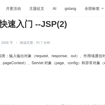
全部标签

月更活动
主题征文
AI
golang
 快速入门 --JSP(2)
penHarmony
算法
学习方法
Web3.0
高
程序员
运维
深度思考
低代码
redis
2008 字
阅读完需：约 7 分钟
输入输出对象（request、response、out）、作用域通信
ion、pageContext）、Servlet 对象（page、config）和异常对象（