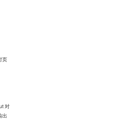
"时页
t 对
输出