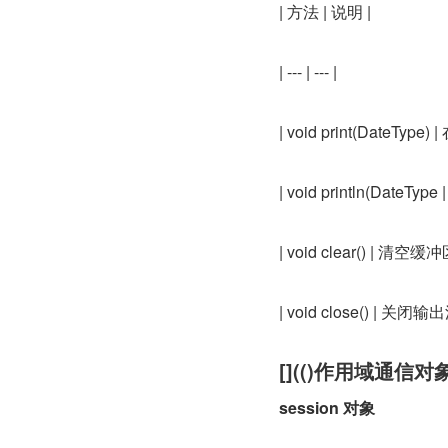
| 方法 | 说明 |
| --- | --- |
| void print(Date
| void println(Dat
| void clear() 
| void close() | 关闭输出
[](()作用域通信对
session 对象