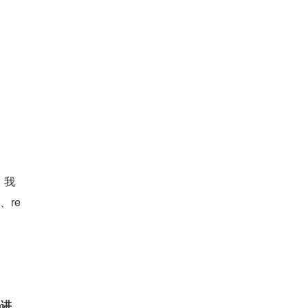
，我
、re
码讲