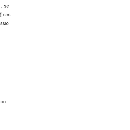
，se
ses
sio
on 