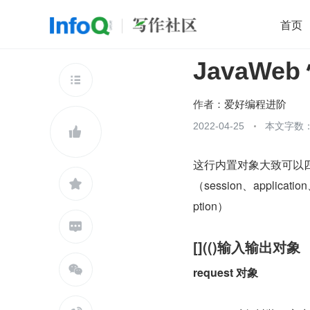
首页
JavaWeb
移动开发
Java
开源
架构
O

前端
AI
大数据
团队管理
作者：
爱好编程进阶
查看更多
2022-04-25
本文字数：


这行内置对象大致可以四类：

（session、applicat
ption）

[](()输入输出对象

request 对象