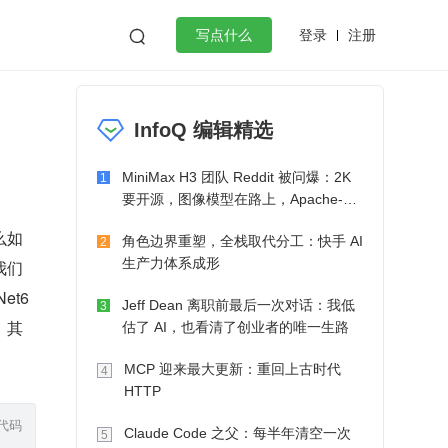
登录
注册

写点什么
效工作
数据库
Python
音视频
InfoQ 编辑精选
golang
微服务架构
flutter
MiniMax H3 团队 Reddit 被问爆：2K
1
要开源，图像模型在路上，Apache-2.0
也在考虑了
么如
角色边界重塑，全栈取代分工：快手 AI
2
生产力体系成形
我们
6 
Jeff Dean 离职前最后一次对话：我低
3
：其
估了 AI，也看清了创业者的唯一生路
MCP 迎来最大更新：重回上古时代
4
HTTP
代码
Claude Code 之父：每半年清空一次
5