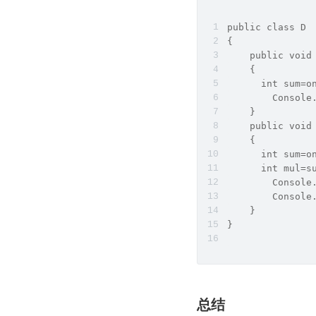
public class D
{
    public void
    { 
      int sum=o
        Console
    }
    public void
    { 
      int sum=o
      int mul=s
        Console
        Console
    }
}
总结