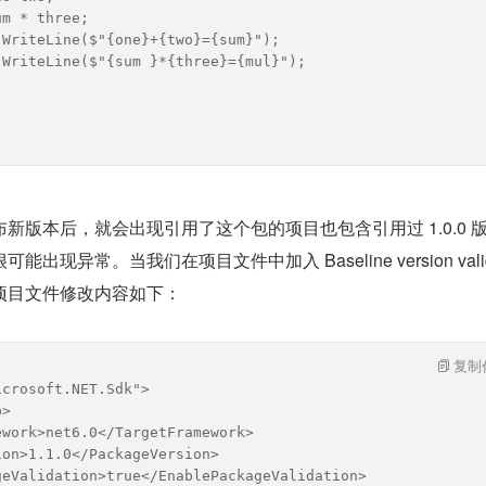
um * three;
.WriteLine($"{one}+{two}={sum}");
.WriteLine($"{sum }*{three}={mul}");
新版本后，就会出现引用了这个包的项目也包含引用过 1.0.0 
现异常。当我们在项目文件中加入 Baseline version valida
项目文件修改内容如下：
复制
icrosoft.NET.Sdk">
p>
ework>net6.0</TargetFramework>
ion>1.1.0</PackageVersion>
geValidation>true</EnablePackageValidation>