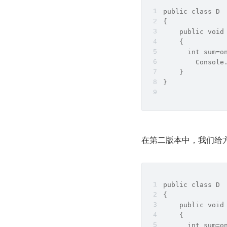
public class D
{
    public void
    { 
      int sum=o
        Console
    }
}
在第二版本中，我们给
public class D
{
    public void
    { 
      int sum=o