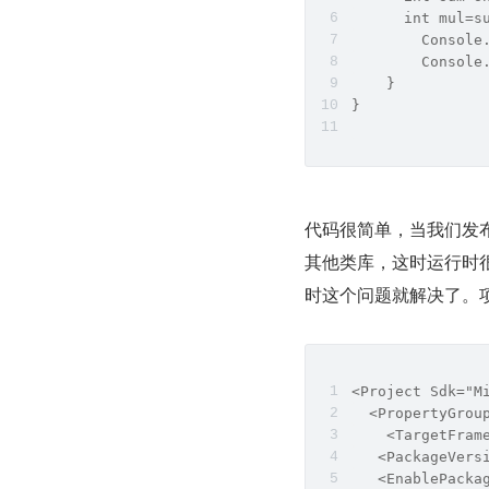
      int mul=s
        Console
        Console
    }
}
代码很简单，当我们发布
其他类库，这时运行时很可能出
时这个问题就解决了。
<Project Sdk="M
  <PropertyGrou
    <TargetFram
   <PackageVers
   <EnablePacka