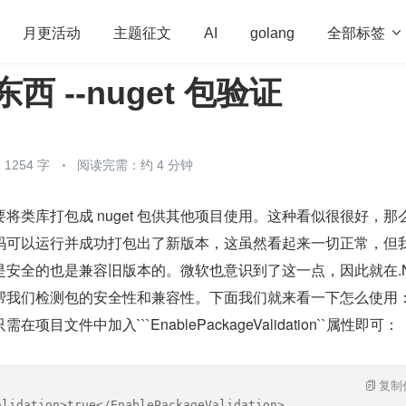
全部标签

月更活动
主题征文
AI
golang
新东西 --nuget 包验证
penHarmony
算法
学习方法
Web3.0
高
程序员
运维
深度思考
低代码
redis
1254 字
阅读完需：约 4 分钟
将类库打包成 nuget 包供其他项目使用。这种看似很很好，那
码可以运行并成功打包出了新版本，这虽然看起来一切正常，但
安全的也是兼容旧版本的。微软也意识到了这一点，因此就在.Net
帮我们检测包的安全性和兼容性。下面我们就来看一下怎么使用
目文件中加入```EnablePackageValidation``属性即可：
复制
alidation>true</EnablePackageValidation>