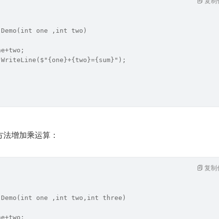
复制
 Demo(int one ,int two)
ne+two;
.WriteLine($"{one}+{two}={sum}");
方法增加乘运算：
复制
 Demo(int one ,int two,int three)
ne+two;