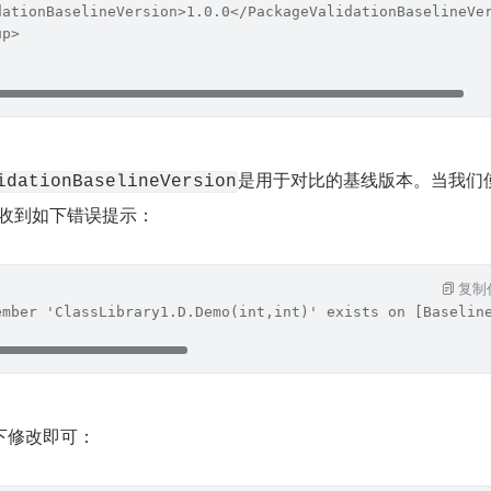
dationBaselineVersion>1.0.0</PackageValidationBaselineVe
up>
是用于对比的基线版本。当我们使
idationBaselineVersion
时，将收到如下错误提示：
复制
ember 'ClassLibrary1.D.Demo(int,int)' exists on [Baselin
下修改即可：