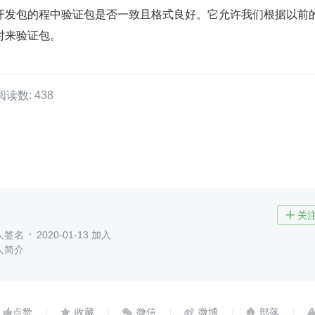
开发包的程中验证包是否一致且格式良好。它允许我们根据以前
时来验证包。
阅读数: 438
关

人签名
2020-01-13 加入
人简介




