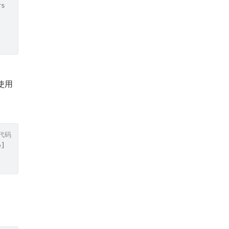
rsion>
用 
代码
e] lib/net6.0/ClassLibrary1.dll but not on lib/net6.0/Cl