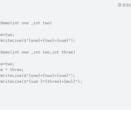
复制
 Demo(int one ,int two)
ne+two;
.WriteLine($"{one}+{two}={sum}");
 Demo(int one ,int two,int three)
ne+two;
um * three;
.WriteLine($"{one}+{two}={sum}");
.WriteLine($"{sum }*{three}={mul}");