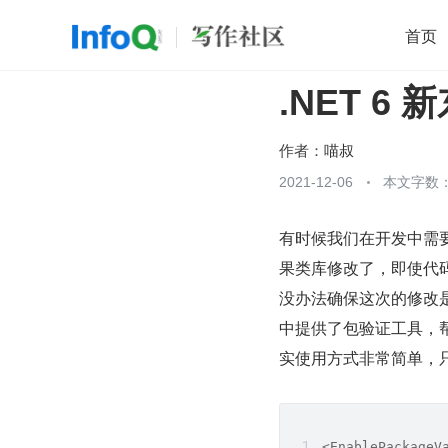
首页
.NET 6 
移动开发
Java
开源
架构
O
前端
AI
大数据
团队管理
作者：
喵叔
查看更多
2021-12-06
本文字数：

有时候我们在开发中需要
果类库修改了，即使代
没办法确保这次的修改是
中提供了包验证工具，
实使用方式非常简单，只需在项
<EnablePackageV