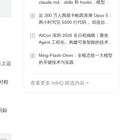
claude.md、skills 和 hooks，模型自
己会想办法
近 300 万人围观卡帕西亲测 Opus 5：
6
两小时写完 5500 行代码， 却连自己
写的游戏都玩不了
AICon 深圳 2026 全日程揭晓｜聚焦
7
Agent 工程化，构建可靠智能的技术路
径
Ming-Flash-Omni：全模态统一大模型
8
版本上运
的关键技术与实践
译时程
查看更多 InfoQ 精选内容 >
代码如