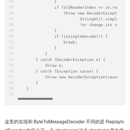
                }
                if (oldReaderIndex == in.readerI
                    throw new DecoderException(
                           StringUtil.simpleClas
                           "or change its state 
                }
                if (isSingleDecode()) {
                    break;
                }
            }
        } catch (DecoderException e) {
            throw e;
        } catch (Exception cause) {
            throw new DecoderException(cause);
        }
    }
这里的实现和 ByteToMessageDecoder 不同的是 Replayin