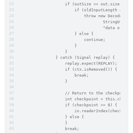
                    if (outSize == out.size()) {
                        if (oldInputLength == in
                            throw new DecoderExc
                                    StringUtil.s
                                    "data or cha
                        } else {
                            continue;
                        }
                    }
                } catch (Signal replay) {
                    replay.expect(REPLAY);
                    if (ctx.isRemoved()) {
                        break;
                    }
                    // Return to the checkpoint 
                    int checkpoint = this.checkp
                    if (checkpoint >= 0) {
                        in.readerIndex(checkpoin
                    } else {
                    }
                    break;