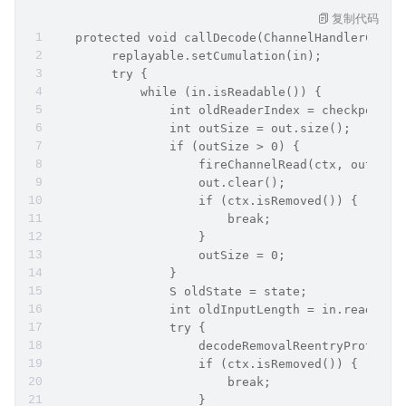
复制代码
   protected void callDecode(ChannelHandlerConte
        replayable.setCumulation(in);
        try {
            while (in.isReadable()) {
                int oldReaderIndex = checkpoint 
                int outSize = out.size();
                if (outSize > 0) {
                    fireChannelRead(ctx, out, ou
                    out.clear();
                    if (ctx.isRemoved()) {
                        break;
                    }
                    outSize = 0;
                }
                S oldState = state;
                int oldInputLength = in.readable
                try {
                    decodeRemovalReentryProtecti
                    if (ctx.isRemoved()) {
                        break;
                    }