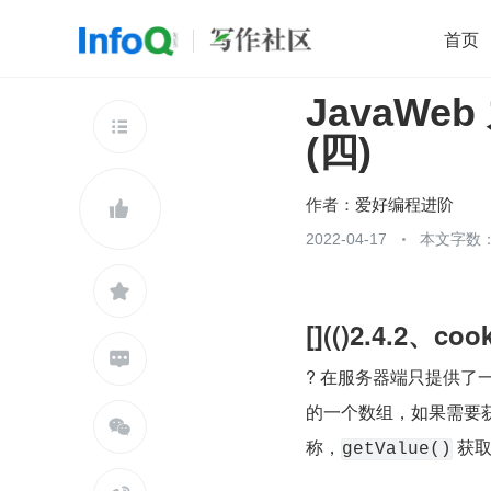
首页
JavaWeb 
移动开发
Java
开源
架构
O

(四)
前端
AI
大数据
团队管理
查看更多

作者：
爱好编程进阶

2022-04-17
本文字数：

[](()2.4.2、co

? 在服务器端只提供了一
的一个数组，如果需要获取

称，
 获取
getValue()