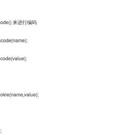
ncode() 来进行编码
code(name);
code(value);
okie(name,value);
;