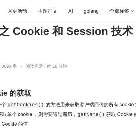
全部标签

月更活动
主题征文
AI
golang
之 Cookie 和 Session 技术
penHarmony
算法
学习方法
Web3.0
高
程序员
运维
深度思考
低代码
redis
3093 字
阅读完需：约 10 分钟
okie 的获取
个 
 的方法用来获取客户端回传的所有 cookie
getCookies()
单个 cookie ，则需要通过遍历，
 获取 Cookie
getName()
 Cookie 的值