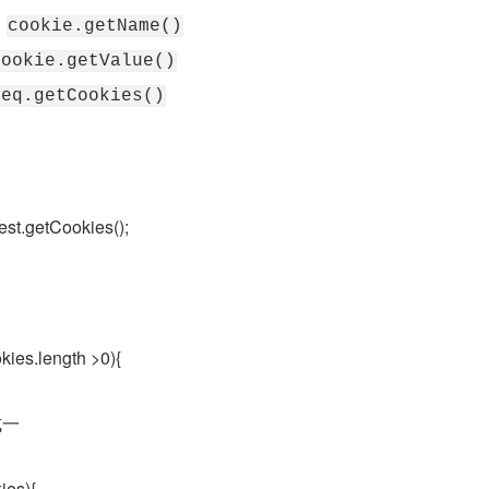
：
cookie.getName()
cookie.getValue()
req.getCookies()
est.getCookies();
okies.length >0){
式一
ies){