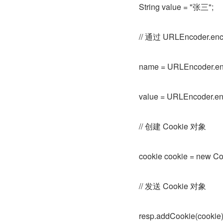
String value = "张三";
// 通过 URLEncoder.e
name = URLEncoder.en
value = URLEncoder.en
// 创建 Cookie 对象
cookie cookie = new Co
// 发送 Cookie 对象
resp.addCookie(cookie)