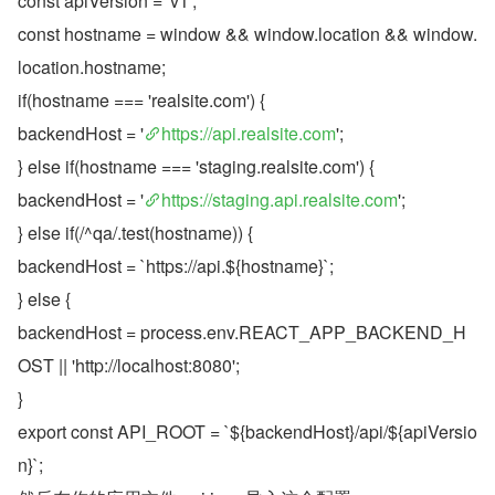
const apiVersion = 'v1';
const hostname = window && window.location && window.
location.hostname;
if(hostname === 'realsite.com') {
backendHost = '
https://api.realsite.com
';
} else if(hostname === 'staging.realsite.com') {
backendHost = '
https://staging.api.realsite.com
';
} else if(/^qa/.test(hostname)) {
backendHost = `https://api.${hostname}`;
} else {
backendHost = process.env.REACT_APP_BACKEND_H
OST || 'http://localhost:8080';
}
export const API_ROOT = `${backendHost}/api/${apiVersio
n}`;