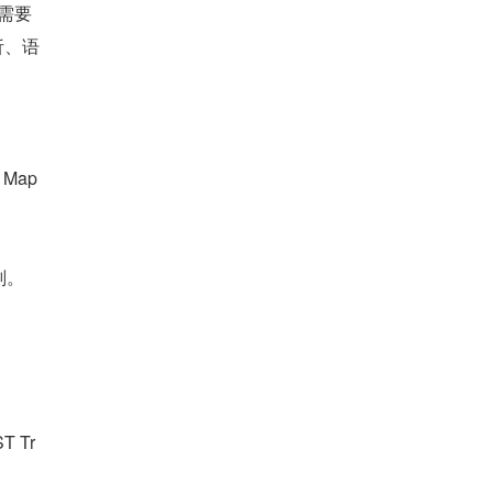
只需要
析、语
Map
划。
：
 Tr