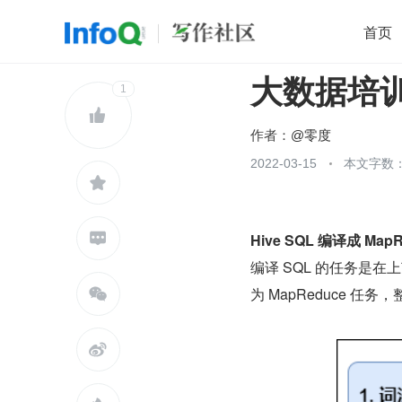
首页
大数据培训
移动开发
1
Java
开源
架构
O

前端
AI
大数据
团队管理
作者：
@零度
查看更多
2022-03-15
本文字数：1



Hive SQL 编译成 Map
编译 SQL 的任务是在上
为 MapReduce 

