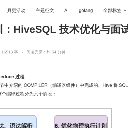
全部标签

月更活动
主题征文
AI
golang
：HiveSQL 技术优化与面
penHarmony
算法
学习方法
Web3.0
高
程序员
运维
深度思考
低代码
redis
6513 字
阅读完需：约 54 分钟
Reduce 过程
节中介绍的 COMPILER（编译器组件）中完成的。Hive 将 SQL
任务，整个编译过程分为六个阶段：