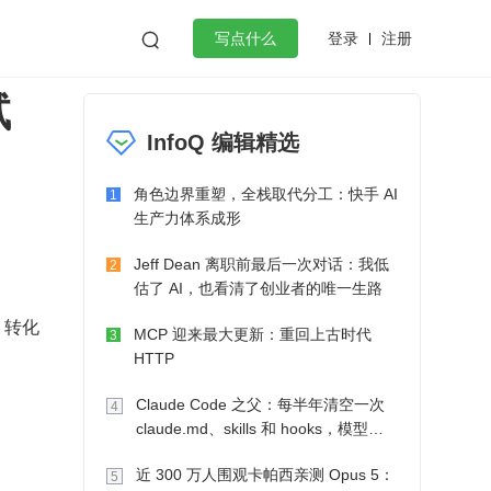
登录
注册

写点什么
试
效工作
数据库
Python
音视频
InfoQ 编辑精选
golang
微服务架构
flutter
角色边界重塑，全栈取代分工：快手 AI
1
生产力体系成形
Jeff Dean 离职前最后一次对话：我低
2
估了 AI，也看清了创业者的唯一生路
 转化
MCP 迎来最大更新：重回上古时代
3
HTTP
Claude Code 之父：每半年清空一次
4
claude.md、skills 和 hooks，模型自
己会想办法
近 300 万人围观卡帕西亲测 Opus 5：
5