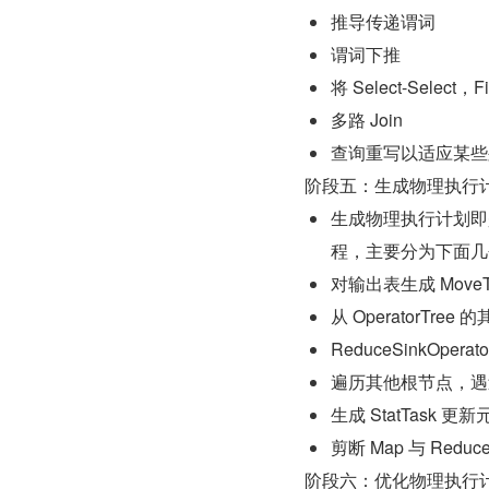
推导传递谓词
谓词下推
将 Select-Select，
多路 Join
查询重写以适应某些列值
阶段五：生成物理执行
生成物理执行计划即是将逻
程，主要分为下面几
对输出表生成 MoveT
从 OperatorTr
ReduceSinkOper
遍历其他根节点，遇过碰到 
生成 StatTask 更
剪断 Map 与 Reduc
阶段六：优化物理执行