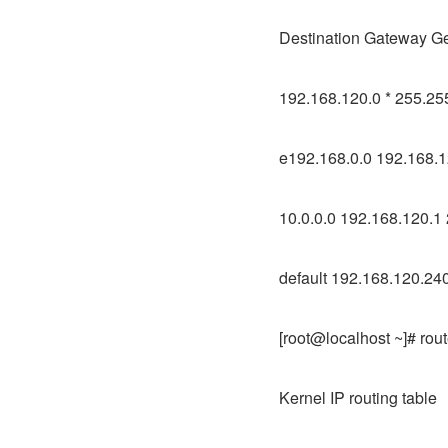
Destination Gateway Ge
192.168.120.0 * 255.255
e192.168.0.0 192.168.1
10.0.0.0 192.168.120.1 
default 192.168.120.240
[root@localhost ~]# rout
Kernel IP routing table