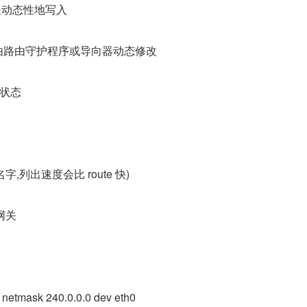
路由是动态性地写入
路由是由路由守护程序或导向器动态修改
闭状态
解析名字,列出速度会比 route 快)
网关
0 netmask 240.0.0.0 dev eth0