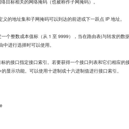
 指定与网络目标相关的网络掩码（也被称作子网掩码）。
目标定义的地址集和子网掩码可以到达的前进或下一跃点 IP 地址。
 为路由指定一个整数成本值标（从 1 至 9999），当在路由表(与转发的数
路由中进行选择时可以使用。
 为可以访问目标的接口指定接口索引。若要获得一个接口列表和它们相应的
rint 命令的显示功能。可以使用十进制或十六进制值进行接口索引。
te