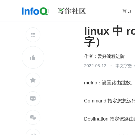
首页
linux 
移动开发
Java
开源
架构
O

字）
前端
AI
大数据
团队管理
查看更多

作者：
爱好编程进阶

2022-05-12
本文字数：

metric：设置路由跳数

Command 指定您想运行的命令

Destination 指定