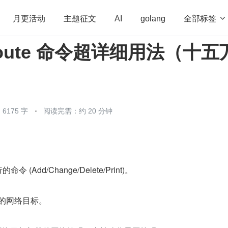
全部标签

月更活动
主题征文
AI
golang
中 route 命令超详细用法（十五
penHarmony
算法
学习方法
Web3.0
高
程序员
运维
深度思考
低代码
redis
6175 字
阅读完需：约 20 分钟
。
 (Add/Change/Delete/Print)。
该路由的网络目标。