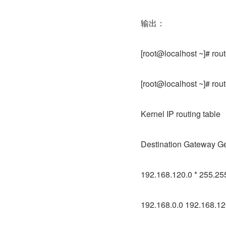
输出：
[root@localhost ~]# rou
[root@localhost ~]# rou
Kernel IP routing table
Destination Gateway Ge
192.168.120.0 * 255.255
192.168.0.0 192.168.12