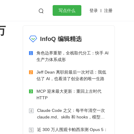
登录
注册

写点什么
万
效工作
数据库
Python
音视频
InfoQ 编辑精选
golang
微服务架构
flutter
角色边界重塑，全栈取代分工：快手 AI
1
生产力体系成形
Jeff Dean 离职前最后一次对话：我低
2
估了 AI，也看清了创业者的唯一生路
MCP 迎来最大更新：重回上古时代
3
HTTP
Claude Code 之父：每半年清空一次
4
claude.md、skills 和 hooks，模型自
己会想办法
近 300 万人围观卡帕西亲测 Opus 5：
5