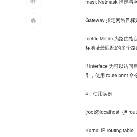

mask Netmask
Gateway 指定网络

metric Metric
标地址最匹配)的多个
if Interface
引，使用 route p
4．使用实例：
[root@localhost ~]# rou
Kernel IP routing table