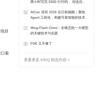
两小时写完 5500 行代码， 却连自己
写的游戏都玩不了
AICon 深圳 2026 全日程揭晓｜聚焦
6
Agent 工程化，构建可靠智能的技术路
径
Ming-Flash-Omni：全模态统一大模型
7
据包目
的关键技术与实践
FDE 又不够了
8
接口索
查看更多 InfoQ 精选内容 >