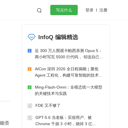
登录
注册

写点什么
效工作
数据库
Python
音视频
InfoQ 编辑精选
golang
微服务架构
flutter
近 300 万人围观卡帕西亲测 Opus 5：
1
两小时写完 5500 行代码， 却连自己写
的游戏都玩不了
AICon 深圳 2026 全日程揭晓｜聚焦
2
Agent 工程化，构建可靠智能的技术路
径
Ming-Flash-Omni：全模态统一大模型
3
的关键技术与实践
FDE 又不够了
4
GPT-5.6 当老板：买假用户、被
5
象能否
Chrome 干崩 3 小时，烧掉 3 亿