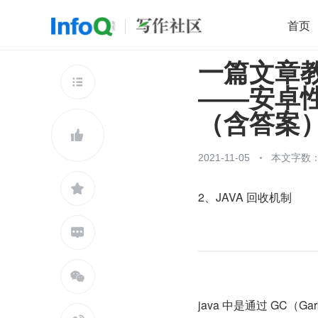
首页
一篇文章
移动开发
Java
开源
架构
O

——安卓性
前端
AI
大数据
团队管理
（含答案
查看更多


2021-11-05
本文字数：4

2、JAVA 回收机制


java 中是通过 GC（G