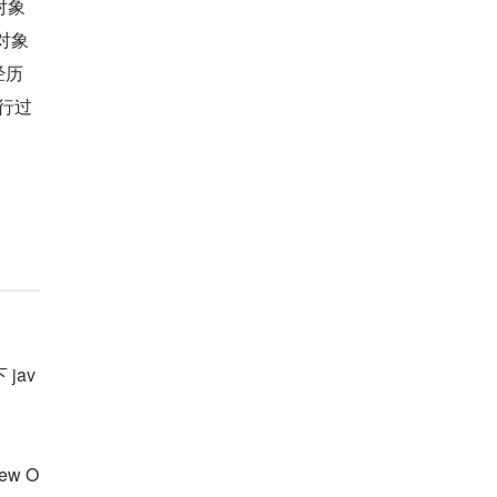
对象
对象
经历
执行过
jav
w O