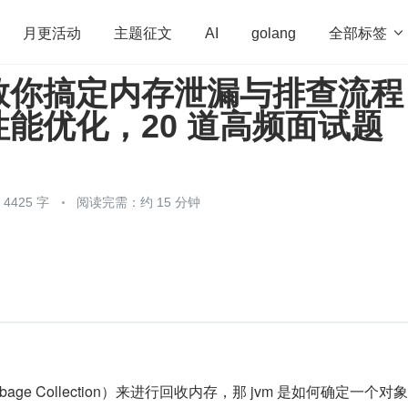
全部标签

月更活动
主题征文
AI
golang
教你搞定内存泄漏与排查流程
penHarmony
算法
学习方法
Web3.0
高
能优化，20 道高频面试题
程序员
运维
深度思考
低代码
redis
）
425 字
阅读完需：约 15 分钟
arbage Collection）来进行回收内存，那 jvm 是如何确定一个对