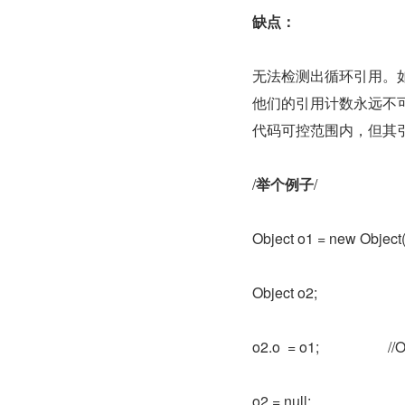
缺点：
无法检测出循环引用。
他们的引用计数永远不可能
代码可控范围内，但其引
/
举个例子
/
Object o1 = new Obj
Object o2;
o2.o  = o1;           
o2 = null;