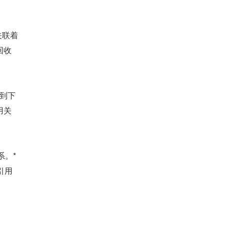
关联着
回收
到下
用关
系。*
引用