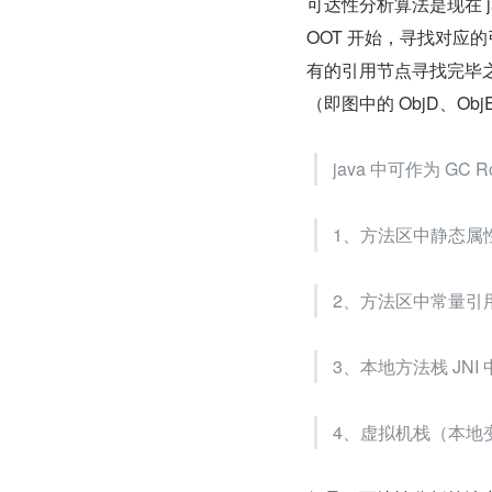
可达性分析算法是现在 ja
OOT 开始，寻找对应
有的引用节点寻找完毕
（即图中的 ObjD、O
java 中可作为 GC 
1、方法区中静态属
2、方法区中常量引
3、本地方法栈 JNI 
4、虚拟机栈（本地