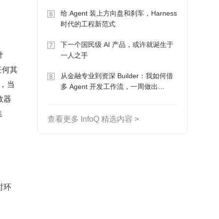
Token 收入却为 0
给 Agent 装上方向盘和刹车，Harness
6
时代的工程新范式
下一个国民级 AI 产品，或许就诞生于
7
计
一人之手
任何其
从金融专业到资深 Builder：我如何借
8
），当
多 Agent 开发工作流，一周做出
数器
MVP、一个月上线
集
查看更多 InfoQ 精选内容 >
时环