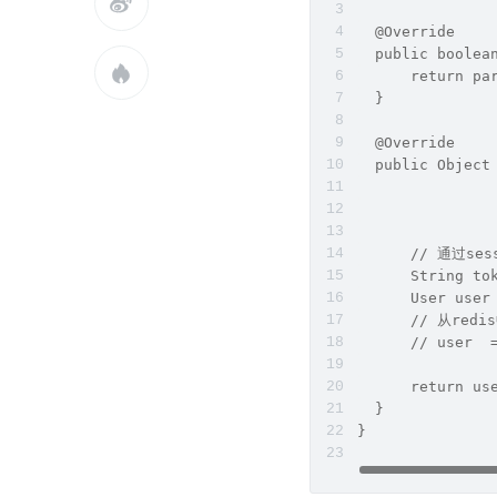

  @Override
  public boolea

      return pa
  }
  @Override
  public Object
               
               
               
      // 通过ses
      String to
      User user
      // 从redi
      // user  
      return us
  }
}