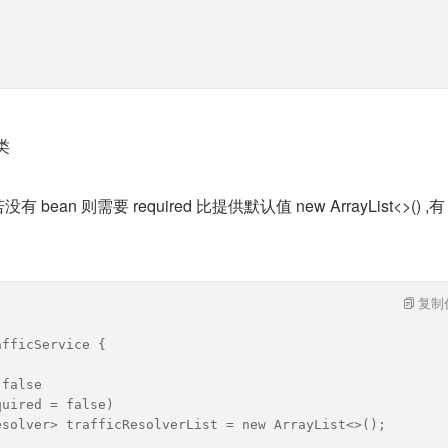
类
r>  若没有 bean 则需要 required 比提供默认值 new ArrayList<>() ,有
复制
afficService {
 false
quired = false)
esolver> trafficResolverList = new ArrayList<>();