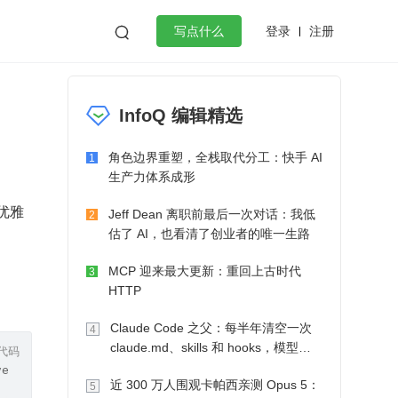
登录
注册

写点什么
效工作
数据库
Python
音视频
InfoQ 编辑精选
golang
微服务架构
flutter
角色边界重塑，全栈取代分工：快手 AI
1
生产力体系成形
种优雅
Jeff Dean 离职前最后一次对话：我低
2
估了 AI，也看清了创业者的唯一生路
MCP 迎来最大更新：重回上古时代
3
HTTP
Claude Code 之父：每半年清空一次
4
claude.md、skills 和 hooks，模型自
代码
己会想办法
ver {
近 300 万人围观卡帕西亲测 Opus 5：
5