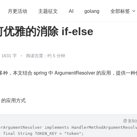
全部标签

月更活动
主题征文
AI
golang
雅的消除 if-else
penHarmony
算法
学习方法
Web3.0
高
程序员
运维
深度思考
低代码
redis
1631 字
阅读完需：约 5 分钟
很多种，本文结合 spring 中 ArgumentResolver 的应用，提供一
ver 的应用方式
复制
erArgumentResolver implements HandlerMethodArgumentResol
c final String TOKEN_KEY = "token";