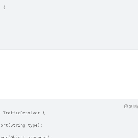
) {
复制
e TrafficResolver {
port(String type);
lver(Object argument);