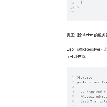
  }
}
真正消除 if-else 的服务
List<TrafficResolve
n 可以去掉。
@Service
public class Tr
  // required =
  @Autowired(re
  List<TrafficR