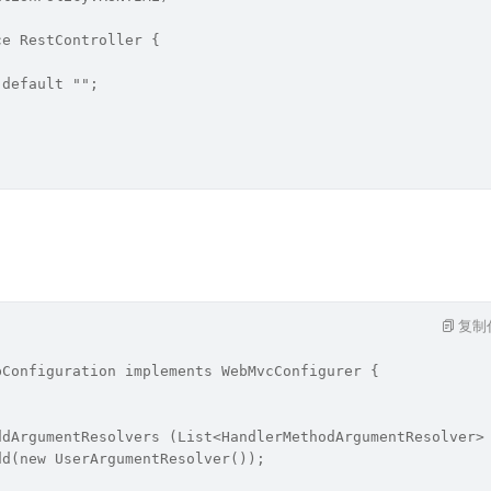
ce RestController {
 default "";
复制
bConfiguration implements WebMvcConfigurer {
ddArgumentResolvers (List<HandlerMethodArgumentResolver>
dd(new UserArgumentResolver());