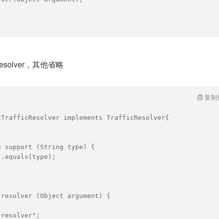
Resolver，其他省略
复制
sTrafficResolver implements TrafficResolver{
n support (String type) {
".equals(type);
 resolver (Object argument) {
 resolver";