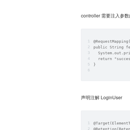
controller 需要注入
@RequestMapping
public String f
  System.out.pr
  return "succe
}
声明注解 LoginUser
@Target(Element
@Retention(Rete