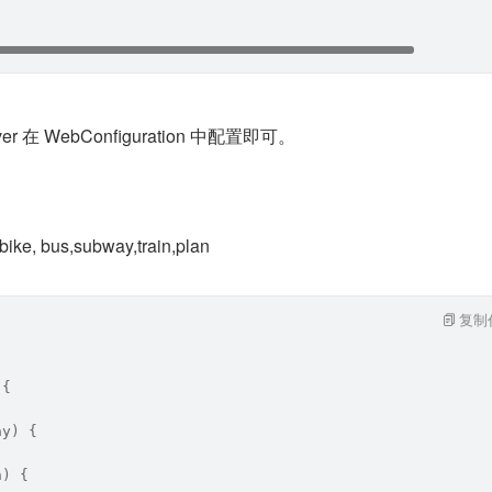
ver 在 WebConfiguration 中配置即可。
bus,subway,train,plan
复制
 {
ay) {
n) {