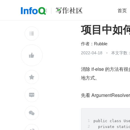
首页
项目中如何优
移动开发
Java
开源
架构
O

前端
AI
大数据
团队管理
作者：
Rubble
查看更多
2022-04-18
本文字数：


消除 if-else 的方法有

地方式。
先看 ArgumentResol


public class Us
  private stati