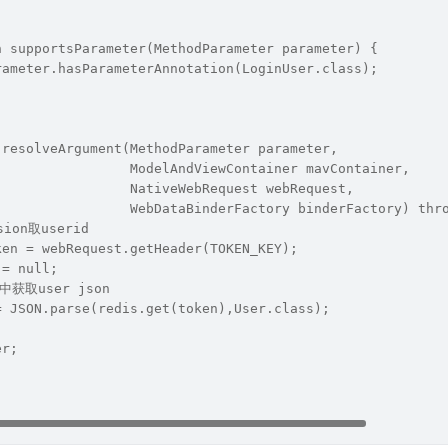
n supportsParameter(MethodParameter parameter) {
rameter.hasParameterAnnotation(LoginUser.class);
 resolveArgument(MethodParameter parameter,
                 ModelAndViewContainer mavContainer,
                 NativeWebRequest webRequest,
                 WebDataBinderFactory binderFactory) thr
sion取userid
ken = webRequest.getHeader(TOKEN_KEY);
 = null;
s中获取user json
= JSON.parse(redis.get(token),User.class);
er;