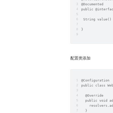
@Documented
public @interfa
 String value()
}
配置类添加
@Configuration
public class We
  @Override
  public void a
    resolvers.a
  }