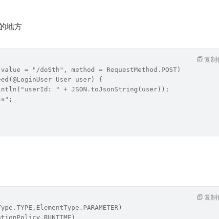
参数的地方
复制
(value = "/doSth", method = RequestMethod.POST)
eed(@LoginUser User user) {
intln("userId: " + JSON.toJsonString(user));
ss";
复制
Type.TYPE,ElementType.PARAMETER)
ntionPolicy.RUNTIME)