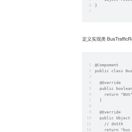
}
定义实现类 BusTraffic
@Compoment
public class Bu
  @Override
  public boolea
    return "BUS
  }
  @Override
  public Object
    // doSth
    return "bus