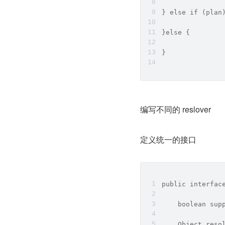
} else if (plan
}else {
}
编写不同的 reslover
定义统一的接口
public interfac
    boolean sup
    Object reso